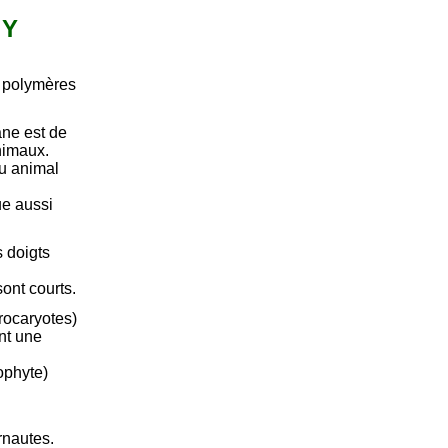
 Y
 polymères
âne est de
animaux.
u animal
ue aussi
s doigts
sont courts.
rocaryotes)
nt une
ophyte)
rnautes.