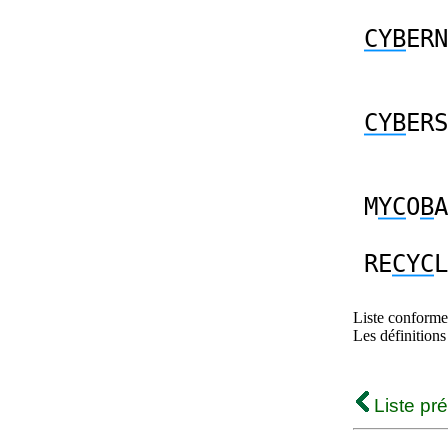
CYB
ERN
CYB
ERS
M
YC
O
B
A
RE
CYC
L
Liste conforme 
Les définitions
Liste pr