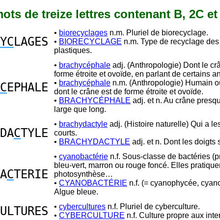
 mots de treize lettres contenant B, 2C et
•
biorecyclages
n.m. Pluriel de biorecyclage.
YC
LAGES
•
BIORECYCLAGE
n.m. Type de recyclage des
plastiques.
•
brachycéphale
adj. (Anthropologie) Dont le cr
forme étroite et ovoïde, en parlant de certains 
•
brachycéphale
n.m. (Anthropologie) Humain o
C
EPHALE
dont le crâne est de forme étroite et ovoïde.
•
BRACHYCÉPHALE
adj. et n. Au crâne presq
large que long.
•
brachydactyle
adj. (Histoire naturelle) Qui a le
DA
C
TYLE
courts.
•
BRACHYDACTYLE
adj. et n. Dont les doigts 
•
cyanobactérie
n.f. Sous-classe de bactéries (p
bleu-vert, marron ou rouge foncé. Elles pratique
A
C
TERIE
photosynthèse…
•
CYANOBACTÉRIE
n.f. (= cyanophycée, cyan
Algue bleue.
•
cybercultures
n.f. Pluriel de cyberculture.
ULTURES
•
CYBERCULTURE
n.f. Culture propre aux inte