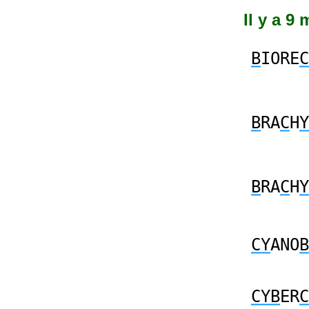
Il y a 9
B
IORE
C
B
RA
C
H
Y
B
RA
C
H
Y
CY
ANO
B
CYB
ER
C