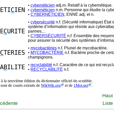
•
cybernéticien
adj.m. Relatif à la cybernétique.
ETI
C
IEN
•
cybernéticien
n.m. Personne qui étudie la cybe
•
CYBERNÉTICIEN,
ENNE adj. et n.
•
cybersécurité
n.f. (Sécurité informatique) État 
système d’information qui résiste aux cyberatta
E
C
URITE
pannes…
•
CYBERSÉCURITÉ
n.f. Ensemble des moyens 
pour assurer la sécurité des systèmes d’informa
•
mycobactéries
n.f. Pluriel de mycobactérie.
C
TERIES
•
MYCOBACTÉRIE
n.f. Bactérie proche de cert
champignons.
•
recyclabilité
n.f. Caractère de ce qui est recycl
A
B
ILITE
•
RECYCLABILITÉ
n.f.
à la neuvième édition du dictionnaire officiel du scrabble.
 sont de courts extraits de
WikWik.org
et de
1Mot.net
.
Haut
écédente
Liste