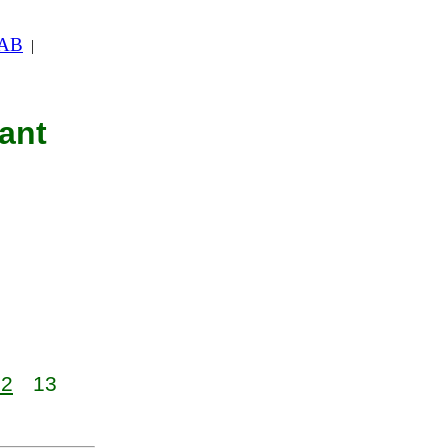
 AB
|
nant
12
13