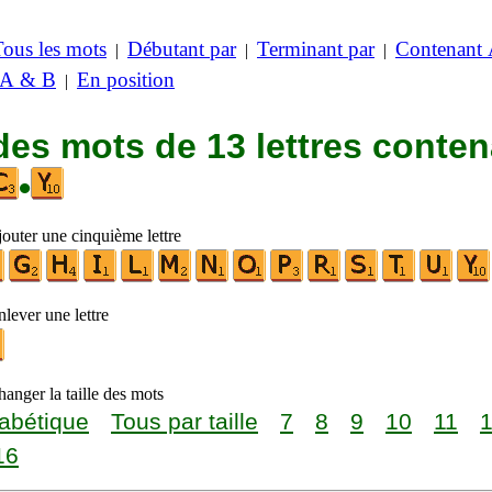
Tous les mots
Débutant par
Terminant par
Contenant
|
|
|
 A & B
En position
|
des mots de 13 lettres conte
•
jouter une cinquième lettre
lever une lettre
anger la taille des mots
abétique
Tous par taille
7
8
9
10
11
16