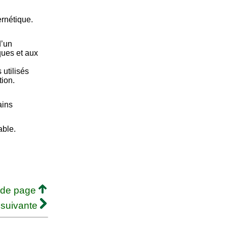
rnétique.
d’un
ques et aux
utilisés
tion.
ains
able.
 de page
 suivante