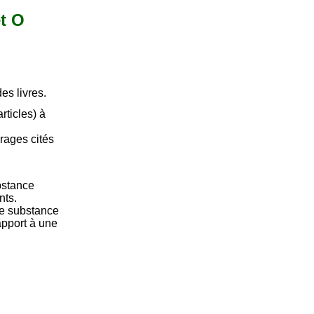
et O
es livres.
articles) à
rages cités
bstance
nts.
ne substance
apport à une