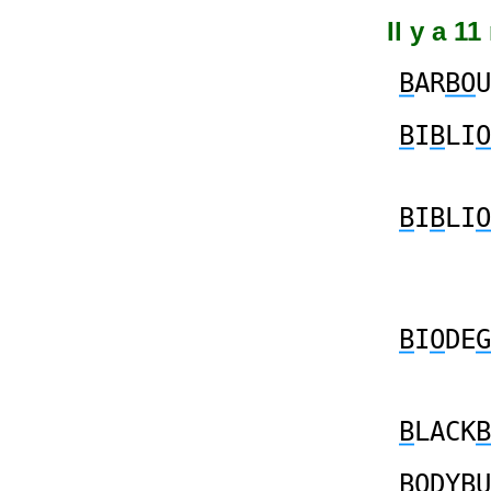
Il y a 1
B
AR
BO
U
B
I
B
LI
O
B
I
B
LI
O
B
I
O
DE
G
B
LACK
B
BO
DY
B
U