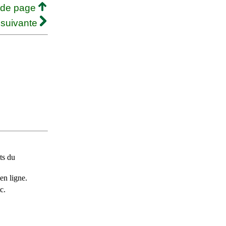
 de page
 suivante
ts du
en ligne.
c.