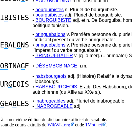
•
BODYBUILDING
n.m. Musculation.
•
bourguibistes
n. Pluriel de bourguibiste.
•
bourguibistes
adj. Pluriel de bourguibiste.
I
B
ISTES
•
BOURGUIBISTE
adj. et n. De Bourguiba, ho
politique tunisien.
•
bringuebalons
v. Première personne du pluriel
l’indicatif présent du verbe bringuebaler.
E
B
AL
O
NS
•
bringuebalons
v. Première personne du pluriel
l’impératif du verbe bringuebaler.
•
BRINGUEBALER
v. [cj. aimer]. (= brimbaler) 
OB
INA
G
E
•
DÉSEMBOBINAGE
n.m.
•
habsbourgeois
adj. (Histoire) Relatif à la dyna
Habsbourgs.
UR
G
EOIS
•
HABSBOURGEOIS,
E adj. Des Habsbourg, d
autrichienne (du XIIIe au XXe s.).
•
inabrogeables
adj. Pluriel de inabrogeable.
G
EA
B
LES
•
INABROGEABLE
adj.
à la neuvième édition du dictionnaire officiel du scrabble.
 sont de courts extraits de
WikWik.org
et de
1Mot.net
.