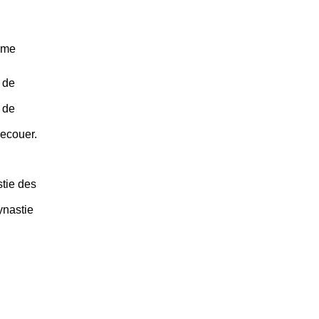
mme
 de
 de
Secouer.
stie des
ynastie