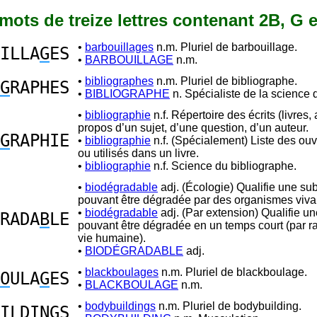
1 mots de treize lettres contenant 2B, G 
•
barbouillages
n.m. Pluriel de barbouillage.
ILLA
G
ES
•
BARBOUILLAGE
n.m.
•
bibliographes
n.m. Pluriel de bibliographe.
G
RAPHES
•
BIBLIOGRAPHE
n. Spécialiste de la science d
•
bibliographie
n.f. Répertoire des écrits (livres, 
propos d’un sujet, d’une question, d’un auteur.
G
RAPHIE
•
bibliographie
n.f. (Spécialement) Liste des ouv
ou utilisés dans un livre.
•
bibliographie
n.f. Science du bibliographe.
•
biodégradable
adj. (Écologie) Qualifie une su
pouvant être dégradée par des organismes viva
•
biodégradable
adj. (Par extension) Qualifie u
RADA
B
LE
pouvant être dégradée en un temps court (par r
vie humaine).
•
BIODÉGRADABLE
adj.
•
blackboulages
n.m. Pluriel de blackboulage.
O
ULA
G
ES
•
BLACKBOULAGE
n.m.
•
bodybuildings
n.m. Pluriel de bodybuilding.
ILDIN
G
S