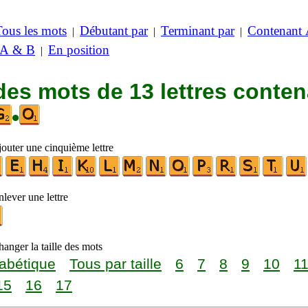
Tous les mots
Débutant par
Terminant par
Contenant
|
|
|
 A & B
En position
|
des mots de 13 lettres conte
•
jouter une cinquième lettre
lever une lettre
anger la taille des mots
abétique
Tous par taille
6
7
8
9
10
1
15
16
17