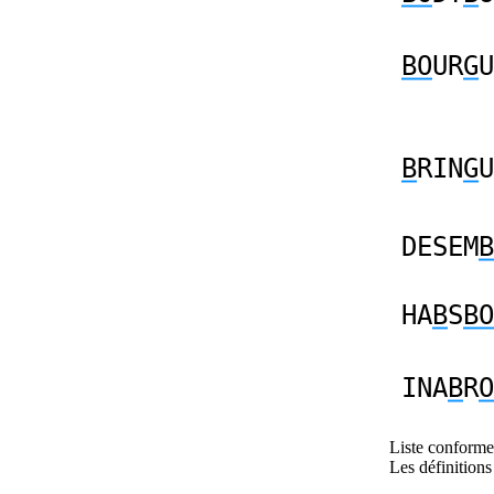
BO
UR
G
U
B
RIN
G
U
DESEM
B
HA
B
S
BO
INA
B
R
O
Liste conforme 
Les définitions