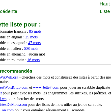
Haut
écédente
Liste
tte liste pour :
ionnaire français :
85 mots
bble en anglais :
25 mots
bble en espagnol :
47 mots
ble en italien :
608 mots
bble en allemand : aucun mot
bble en roumain :
16 mots
b recommandés
WikWik.org
- cherchez des mots et construisez des listes à partir des mo
naire.
stWordClub.com
et
www.Jette7.com
pour jouer au scrabble duplicate 
t
pour jouer avec les mots, les anagrammes, les suffixes, les préfixes, et
f.ws
pour chercher des mots.
stesDeMots.com
pour des listes de mots utiles au jeu de scrabble.
iTop.com
pour vous entraîner sérieusement au scrabble.