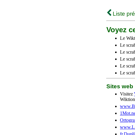
Liste pr
Voyez ce
Le Wikt
Le scra
Le scra
Le scrab
Le scra
Le scra
Sites we
Visitez
Wiktion
www.Be
1Mot.ne
Ortogra
www.Li
fr.Dupl