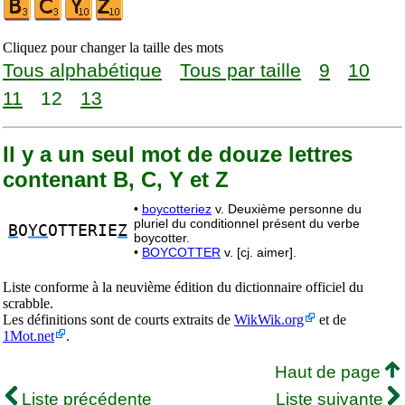
Cliquez pour changer la taille des mots
Tous alphabétique
Tous par taille
9
10
11
12
13
Il y a un seul mot de douze lettres
contenant B, C, Y et Z
•
boycotteriez
v. Deuxième personne du
pluriel du conditionnel présent du verbe
B
O
YC
OTTERIE
Z
boycotter.
•
BOYCOTTER
v. [cj. aimer].
Liste conforme à la neuvième édition du dictionnaire officiel du
scrabble.
Les définitions sont de courts extraits de
WikWik.org
et de
1Mot.net
.
Haut de page
Liste précédente
Liste suivante