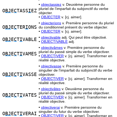
•
objectassiez
v. Deuxième personne du
pluriel de l’imparfait du subjonctif du verbe
O
BJ
E
C
TASS
I
EZ
objecter.
•
OBJECTER
v. [cj. aimer].
•
objecterions
v. Première personne du pluriel
O
BJ
E
C
TER
I
ONS
du conditionnel présent du verbe objecter.
•
OBJECTER
v. [cj. aimer].
•
objectivable
adj. Qui peut être objectivé.
O
BJ
E
C
T
I
VABLE
•
OBJECTIVABLE
adj.
•
objectivâmes
v. Première personne du
pluriel du passé simple du verbe objectiver.
O
BJ
E
C
T
I
VAMES
•
OBJECTIVER
v. [cj. aimer]. Transformer en
réalité objective.
•
objectivasse
v. Première personne du
singulier de l’imparfait du subjonctif du verbe
O
BJ
E
C
T
I
VASSE
objectiver.
•
OBJECTIVER
v. [cj. aimer]. Transformer en
réalité objective.
•
objectivâtes
v. Deuxième personne du
pluriel du passé simple du verbe objectiver.
O
BJ
E
C
T
I
VATES
•
OBJECTIVER
v. [cj. aimer]. Transformer en
réalité objective.
•
objectiverai
v. Première personne du
singulier du futur du verbe objectiver.
O
BJ
E
C
T
I
VERAI
•
OBJECTIVER
v. [cj. aimer]. Transformer en