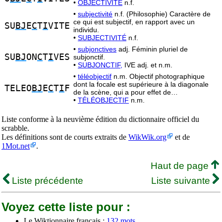
•
OBJECTIVITÉ
n.f.
•
subjectivité
n.f. (Philosophie) Caractère de
ce qui est subjectif, en rapport avec un
SU
BJ
E
C
T
I
VITE
individu.
•
SUBJECTIVITÉ
n.f.
•
subjonctives
adj. Féminin pluriel de
SU
BJ
ON
C
T
I
VES
subjonctif.
•
SUBJONCTIF,
IVE adj. et n.m.
•
téléobjectif
n.m. Objectif photographique
dont la focale est supérieure à la diagonale
TELEO
BJ
E
C
T
I
F
de la scène, qui a pour effet de…
•
TÉLÉOBJECTIF
n.m.
Liste conforme à la neuvième édition du dictionnaire officiel du
scrabble.
Les définitions sont de courts extraits de
WikWik.org
et de
1Mot.net
.
Haut de page
Liste précédente
Liste suivante
Voyez cette liste pour :
Le Wiktionnaire français :
132 mots