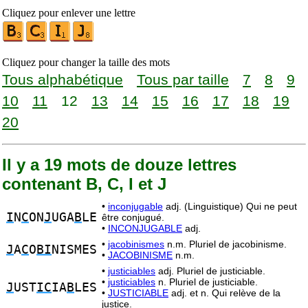
Cliquez pour enlever une lettre
Cliquez pour changer la taille des mots
Tous alphabétique
Tous par taille
7
8
9
10
11
12
13
14
15
16
17
18
19
20
Il y a 19 mots de douze lettres
contenant B, C, I et J
•
inconjugable
adj. (Linguistique) Qui ne peut
I
N
C
ON
J
UGA
B
LE
être conjugué.
•
INCONJUGABLE
adj.
•
jacobinismes
n.m. Pluriel de jacobinisme.
J
A
C
O
BI
NISMES
•
JACOBINISME
n.m.
•
justiciables
adj. Pluriel de justiciable.
•
justiciables
n. Pluriel de justiciable.
J
UST
IC
IA
B
LES
•
JUSTICIABLE
adj. et n. Qui relève de la
justice.