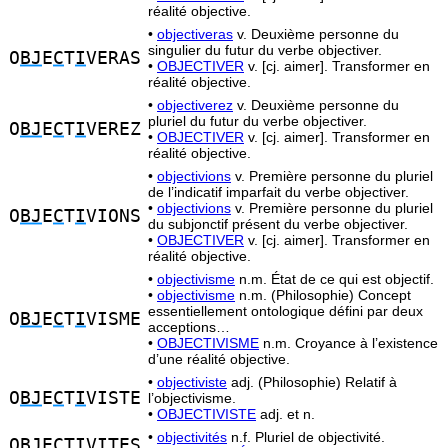
réalité objective.
•
objectiveras
v. Deuxième personne du
singulier du futur du verbe objectiver.
O
BJ
E
C
T
I
VERAS
•
OBJECTIVER
v. [cj. aimer]. Transformer en
réalité objective.
•
objectiverez
v. Deuxième personne du
pluriel du futur du verbe objectiver.
O
BJ
E
C
T
I
VEREZ
•
OBJECTIVER
v. [cj. aimer]. Transformer en
réalité objective.
•
objectivions
v. Première personne du pluriel
de l’indicatif imparfait du verbe objectiver.
•
objectivions
v. Première personne du pluriel
O
BJ
E
C
T
I
VIONS
du subjonctif présent du verbe objectiver.
•
OBJECTIVER
v. [cj. aimer]. Transformer en
réalité objective.
•
objectivisme
n.m. État de ce qui est objectif.
•
objectivisme
n.m. (Philosophie) Concept
essentiellement ontologique défini par deux
O
BJ
E
C
T
I
VISME
acceptions…
•
OBJECTIVISME
n.m. Croyance à l’existence
d’une réalité objective.
•
objectiviste
adj. (Philosophie) Relatif à
O
BJ
E
C
T
I
VISTE
l’objectivisme.
•
OBJECTIVISTE
adj. et n.
•
objectivités
n.f. Pluriel de objectivité.
O
BJ
E
C
T
I
VITES