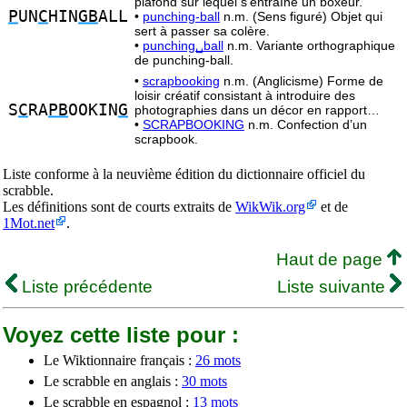
plafond sur lequel s’entraîne un boxeur.
P
UN
C
HIN
GB
ALL
•
punching-ball
n.m. (Sens figuré) Objet qui
sert à passer sa colère.
•
punching␣ball
n.m. Variante orthographique
de punching-ball.
•
scrapbooking
n.m. (Anglicisme) Forme de
loisir créatif consistant à introduire des
S
C
RA
PB
OOKIN
G
photographies dans un décor en rapport…
•
SCRAPBOOKING
n.m. Confection d’un
scrapbook.
Liste conforme à la neuvième édition du dictionnaire officiel du
scrabble.
Les définitions sont de courts extraits de
WikWik.org
et de
1Mot.net
.
Haut de page
Liste précédente
Liste suivante
Voyez cette liste pour :
Le Wiktionnaire français :
26 mots
Le scrabble en anglais :
30 mots
Le scrabble en espagnol :
13 mots