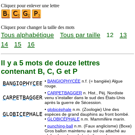
Cliquez pour enlever une lettre
Cliquez pour changer la taille des mots
Tous alphabétique
Tous par taille
12
13
14
15
16
Il y a 5 mots de douze lettres
contenant B, C, G et P
•
BANGIOPHYCÉE
n.f. (= bangiée) Algue
B
AN
G
IO
P
HY
C
EE
rouge.
•
CARPETBAGGER
n. Hist., Péj. Nordiste
C
AR
P
ET
B
A
G
GER
venu s’installer dans le sud des États-Unis
après la guerre de Sécession.
•
globicéphale
n.m. (Zoologie) Une des
G
LO
B
I
C
E
P
HALE
espèces de grand dauphins au front bombé.
•
GLOBICÉPHALE
n.m. Mammifère marin.
•
punching-ball
n.m. (Faux anglicisme) (Boxe)
Gros ballon maintenu au sol ou attaché au