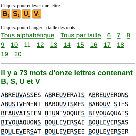
Cliquez pour enlever une lettre
Cliquez pour changer la taille des mots
Tous alphabétique
Tous par taille
6
7
8
9
10
11
12
13
14
15
16
17
18
19
20
Il y a 73 mots d'onze lettres contenant
B, S, U et V
A
B
RE
UV
A
S
SES A
B
RE
UV
ERAI
S
A
B
RE
UV
ERON
S
A
BUS
I
V
EMENT
B
ABO
UV
I
S
MES
B
ABO
UV
I
S
TES
B
EA
UV
AI
S
IEN
B
I
U
NI
V
OQUE
S
B
I
V
O
U
AQUAI
S
B
I
V
O
U
AQUON
S
B
O
U
LE
V
ER
S
AI
B
O
U
LE
V
ER
S
AS
B
O
U
LE
V
ER
S
AT
B
O
U
LE
V
ER
S
EE
B
O
U
LE
V
ER
S
ER