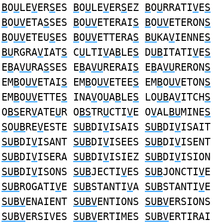
B
O
U
LE
V
ER
S
ES
B
O
U
LE
V
ER
S
EZ
B
O
U
RRATI
V
E
S
B
O
UV
ETA
S
SES
B
O
UV
ETERAI
S
B
O
UV
ETERON
S
B
O
UV
ETEU
S
ES
B
O
UV
ETTERA
S
BU
KA
V
IENNE
S
BU
RGRA
V
IAT
S
C
U
LTI
V
A
B
LE
S
D
UB
ITATI
V
E
S
E
B
A
VU
RA
S
SES E
B
A
VU
RERAI
S
E
B
A
VU
RERON
S
EM
B
O
UV
ETAI
S
EM
B
O
UV
ETEE
S
EM
B
O
UV
ETON
S
EM
B
O
UV
ETTE
S
INA
V
O
U
A
B
LE
S
LO
UB
A
V
ITCH
S
O
BS
ER
V
ATE
U
R O
BS
TR
U
CTI
V
E O
V
AL
BU
MINE
S
S
O
UB
RE
V
ESTE
SUB
DI
V
ISAIS
SUB
DI
V
ISAIT
SUB
DI
V
ISANT
SUB
DI
V
ISEES
SUB
DI
V
ISENT
SUB
DI
V
ISERA
SUB
DI
V
ISIEZ
SUB
DI
V
ISION
SUB
DI
V
ISONS
SUB
JECTI
V
ES
SUB
JONCTI
V
E
SUB
ROGATI
V
E
SUB
STANTI
V
A
SUB
STANTI
V
E
SUBV
ENAIENT
SUBV
ENTIONS
SUBV
ERSIONS
SUBV
ERSIVES
SUBV
ERTIMES
SUBV
ERTIRAI