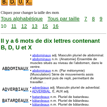
Cliquez pour changer la taille des mots
Tous alphabétique
Tous par taille
7
8
9
10
11
12
13
15
16
Il y a 6 mots de dix lettres contenant
B, D, U et X
•
abdominaux
adj. Masculin pluriel de abdominal.
•
abdominaux
n.m. (Anatomie) Ensemble de
muscles situés au niveau de l’abdomen, dans le
ventre.
A
BD
OMINA
UX
•
abdominaux
n.m. (Par métonymie)
(Musculation) Série de mouvements assis
d’allongement puis de repli, permettant de
travailler…
•
adverbiaux
adj. Masculin pluriel de adverbial.
A
D
VER
B
IA
UX
•
ADVERBIAL,
E, AUX adj.
•
batardeaux
n.m. Pluriel de batardeau.
B
ATAR
D
EA
UX
•
bâtardeaux
n.m. Pluriel de bâtardeau.
•
bâtardeaux
n.m. Pluriel de bâtardeau.