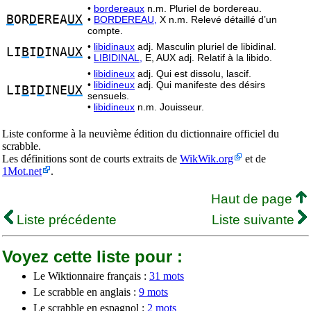
•
bordereaux
n.m. Pluriel de bordereau.
B
OR
D
EREA
UX
•
BORDEREAU,
X n.m. Relevé détaillé d’un
compte.
•
libidinaux
adj. Masculin pluriel de libidinal.
LI
B
I
D
INA
UX
•
LIBIDINAL,
E, AUX adj. Relatif à la libido.
•
libidineux
adj. Qui est dissolu, lascif.
•
libidineux
adj. Qui manifeste des désirs
LI
B
I
D
INE
UX
sensuels.
•
libidineux
n.m. Jouisseur.
Liste conforme à la neuvième édition du dictionnaire officiel du
scrabble.
Les définitions sont de courts extraits de
WikWik.org
et de
1Mot.net
.
Haut de page
Liste précédente
Liste suivante
Voyez cette liste pour :
Le Wiktionnaire français :
31 mots
Le scrabble en anglais :
9 mots
Le scrabble en espagnol :
2 mots