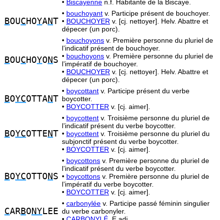
•
Biscayenne
n.f. Habitante de la Biscaye.
•
bouchoyant
v. Participe présent de bouchoyer.
B
OU
C
HO
Y
A
N
T
•
BOUCHOYER
v. [cj. nettoyer]. Helv. Abattre et
dépecer (un porc).
•
bouchoyons
v. Première personne du pluriel de
l’indicatif présent de bouchoyer.
•
bouchoyons
v. Première personne du pluriel de
B
OU
C
HO
Y
O
N
S
l’impératif de bouchoyer.
•
BOUCHOYER
v. [cj. nettoyer]. Helv. Abattre et
dépecer (un porc).
•
boycottant
v. Participe présent du verbe
B
O
YC
OTTA
N
T
boycotter.
•
BOYCOTTER
v. [cj. aimer].
•
boycottent
v. Troisième personne du pluriel de
l’indicatif présent du verbe boycotter.
B
O
YC
OTTE
N
T
•
boycottent
v. Troisième personne du pluriel du
subjonctif présent du verbe boycotter.
•
BOYCOTTER
v. [cj. aimer].
•
boycottons
v. Première personne du pluriel de
l’indicatif présent du verbe boycotter.
B
O
YC
OTTO
N
S
•
boycottons
v. Première personne du pluriel de
l’impératif du verbe boycotter.
•
BOYCOTTER
v. [cj. aimer].
•
carbonylée
v. Participe passé féminin singulier
C
AR
B
O
NY
LEE
du verbe carbonyler.
•
CARBONYLÉ,
E adj.