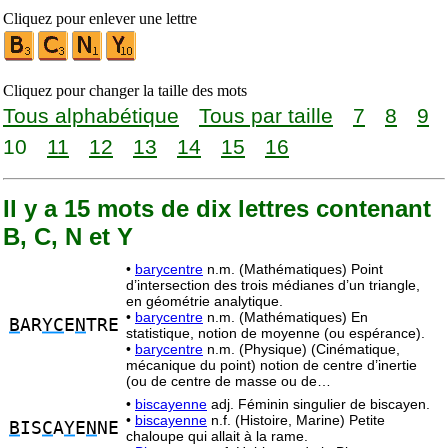
Cliquez pour enlever une lettre
Cliquez pour changer la taille des mots
Tous alphabétique
Tous par taille
7
8
9
10
11
12
13
14
15
16
Il y a 15 mots de dix lettres contenant
B, C, N et Y
•
barycentre
n.m. (Mathématiques) Point
d’intersection des trois médianes d’un triangle,
en géométrie analytique.
•
barycentre
n.m. (Mathématiques) En
B
AR
YC
E
N
TRE
statistique, notion de moyenne (ou espérance).
•
barycentre
n.m. (Physique) (Cinématique,
mécanique du point) notion de centre d’inertie
(ou de centre de masse ou de…
•
biscayenne
adj. Féminin singulier de biscayen.
•
biscayenne
n.f. (Histoire, Marine) Petite
B
IS
C
A
Y
E
N
NE
chaloupe qui allait à la rame.