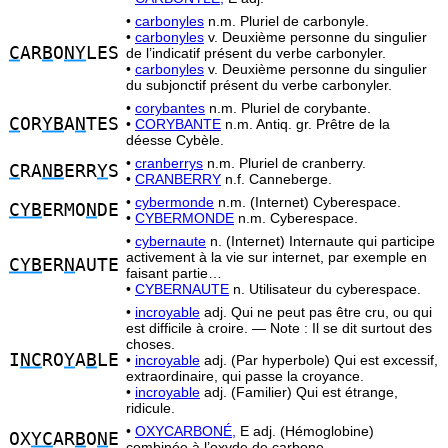
•
carbonyles
n.m. Pluriel de carbonyle.
•
carbonyles
v. Deuxième personne du singulier
C
AR
B
O
NY
LES
de l’indicatif présent du verbe carbonyler.
•
carbonyles
v. Deuxième personne du singulier
du subjonctif présent du verbe carbonyler.
•
corybantes
n.m. Pluriel de corybante.
C
OR
YB
A
N
TES
•
CORYBANTE
n.m. Antiq. gr. Prêtre de la
déesse Cybèle.
•
cranberrys
n.m. Pluriel de cranberry.
C
RA
NB
ERR
Y
S
•
CRANBERRY
n.f. Canneberge.
•
cybermonde
n.m. (Internet) Cyberespace.
CYB
ERMO
N
DE
•
CYBERMONDE
n.m. Cyberespace.
•
cybernaute
n. (Internet) Internaute qui participe
activement à la vie sur internet, par exemple en
CYB
ER
N
AUTE
faisant partie…
•
CYBERNAUTE
n. Utilisateur du cyberespace.
•
incroyable
adj. Qui ne peut pas être cru, ou qui
est difficile à croire. — Note : Il se dit surtout des
choses.
I
NC
RO
Y
A
B
LE
•
incroyable
adj. (Par hyperbole) Qui est excessif,
extraordinaire, qui passe la croyance.
•
incroyable
adj. (Familier) Qui est étrange,
ridicule.
•
OXYCARBONÉ,
E adj. (Hémoglobine)
OX
YC
AR
B
O
N
E
combinée à l’oxyde de carbone.