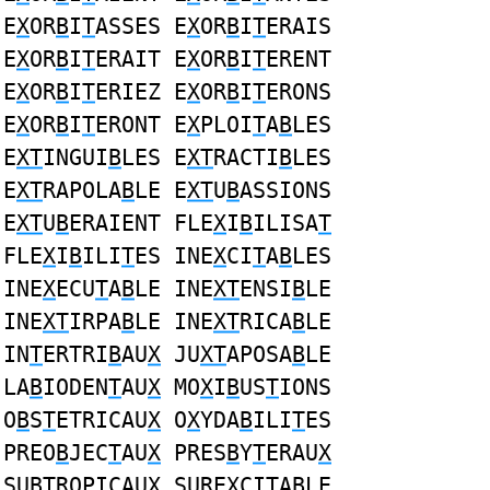
E
X
OR
B
I
T
ASSES E
X
OR
B
I
T
ERAIS
E
X
OR
B
I
T
ERAIT E
X
OR
B
I
T
ERENT
E
X
OR
B
I
T
ERIEZ E
X
OR
B
I
T
ERONS
E
X
OR
B
I
T
ERONT E
X
PLOI
T
A
B
LES
E
XT
INGUI
B
LES E
XT
RACTI
B
LES
E
XT
RAPOLA
B
LE E
XT
U
B
ASSIONS
E
XT
U
B
ERAIENT FLE
X
I
B
ILISA
T
FLE
X
I
B
ILI
T
ES INE
X
CI
T
A
B
LES
INE
X
ECU
T
A
B
LE INE
XT
ENSI
B
LE
INE
XT
IRPA
B
LE INE
XT
RICA
B
LE
IN
T
ERTRI
B
AU
X
JU
XT
APOSA
B
LE
LA
B
IODEN
T
AU
X
MO
X
I
B
US
T
IONS
O
B
S
T
ETRICAU
X
O
X
YDA
B
ILI
T
ES
PREO
B
JEC
T
AU
X
PRES
B
Y
T
ERAU
X
SU
BT
ROPICAU
X
SURE
X
CI
T
A
B
LE