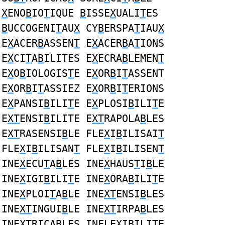
X
ENO
B
IO
T
IQUE
B
ISSE
X
UALI
T
ES
B
UCCOGENI
T
AU
X
CY
B
ERSPA
T
IAU
X
E
X
ACER
B
ASSEN
T
E
X
ACER
B
A
T
IONS
E
X
CI
T
A
B
ILITES E
X
ECRA
B
LEMEN
T
E
X
O
B
IOLOGIS
T
E E
X
OR
B
I
T
ASSENT
E
X
OR
B
I
T
ASSIEZ E
X
OR
B
I
T
ERIONS
E
X
PANSI
B
ILI
T
E E
X
PLOSI
B
ILI
T
E
E
XT
ENSI
B
ILITE E
XT
RAPOLA
B
LES
E
XT
RASENSI
B
LE FLE
X
I
B
ILISAI
T
FLE
X
I
B
ILISAN
T
FLE
X
I
B
ILISEN
T
INE
X
ECU
T
A
B
LES INE
X
HAUS
T
I
B
LE
INE
X
IGI
B
ILI
T
E INE
X
ORA
B
ILI
T
E
INE
X
PLOI
T
A
B
LE INE
XT
ENSI
B
LES
INE
XT
INGUI
B
LE INE
XT
IRPA
B
LES
INE
XT
RICA
B
LES INFLE
X
I
B
ILI
T
E