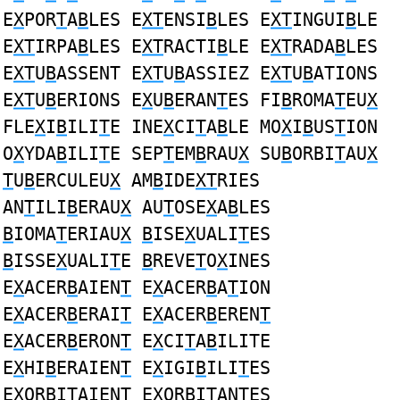
E
X
POR
T
A
B
LES E
XT
ENSI
B
LES E
XT
INGUI
B
LE
E
XT
IRPA
B
LES E
XT
RACTI
B
LE E
XT
RADA
B
LES
E
XT
U
B
ASSENT E
XT
U
B
ASSIEZ E
XT
U
B
ATIONS
E
XT
U
B
ERIONS E
X
U
B
ERAN
T
ES FI
B
ROMA
T
EU
X
FLE
X
I
B
ILI
T
E INE
X
CI
T
A
B
LE MO
X
I
B
US
T
ION
O
X
YDA
B
ILI
T
E SEP
T
EM
B
RAU
X
SU
B
ORBI
T
AU
X
T
U
B
ERCULEU
X
AM
B
IDE
XT
RIES
AN
T
ILI
B
ERAU
X
AU
T
OSE
X
A
B
LES
B
IOMA
T
ERIAU
X
B
ISE
X
UALI
T
ES
B
ISSE
X
UALI
T
E
B
REVE
T
O
X
INES
E
X
ACER
B
AIEN
T
E
X
ACER
B
A
T
ION
E
X
ACER
B
ERAI
T
E
X
ACER
B
EREN
T
E
X
ACER
B
ERON
T
E
X
CI
T
A
B
ILITE
E
X
HI
B
ERAIEN
T
E
X
IGI
B
ILI
T
ES
E
X
OR
B
I
T
AIENT E
X
OR
B
I
T
ANTES