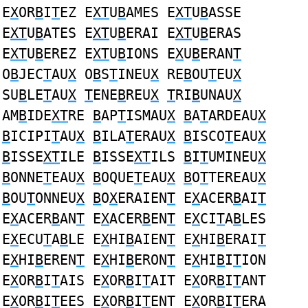
E
X
OR
B
I
T
EZ E
XT
U
B
AMES E
XT
U
B
ASSE
E
XT
U
B
ATES E
XT
U
B
ERAI E
XT
U
B
ERAS
E
XT
U
B
EREZ E
XT
U
B
IONS E
X
U
B
ERAN
T
O
B
JEC
T
AU
X
O
B
S
T
INEU
X
RE
B
OU
T
EU
X
SU
B
LE
T
AU
X
T
ENE
B
REU
X
T
RI
B
UNAU
X
AM
B
IDE
XT
RE
B
AP
T
ISMAU
X
B
A
T
ARDEAU
X
B
ICIPI
T
AU
X
B
ILA
T
ERAU
X
B
ISCO
T
EAU
X
B
ISSE
XT
ILE
B
ISSE
XT
ILS
B
I
T
UMINEU
X
B
ONNE
T
EAU
X
B
OQUE
T
EAU
X
B
O
T
TEREAU
X
B
OU
T
ONNEU
X
B
O
X
ERAIEN
T
E
X
ACER
B
AI
T
E
X
ACER
B
AN
T
E
X
ACER
B
EN
T
E
X
CI
T
A
B
LES
E
X
ECU
T
A
B
LE E
X
HI
B
AIEN
T
E
X
HI
B
ERAI
T
E
X
HI
B
EREN
T
E
X
HI
B
ERON
T
E
X
HI
B
I
T
ION
E
X
OR
B
I
T
AIS E
X
OR
B
I
T
AIT E
X
OR
B
I
T
ANT
E
X
OR
B
I
T
EES E
X
OR
B
I
T
ENT E
X
OR
B
I
T
ERA