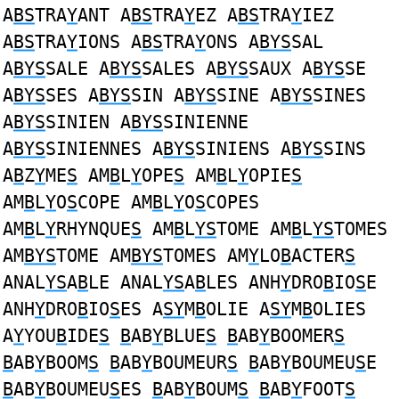
A
BS
TRA
Y
ANT A
BS
TRA
Y
EZ A
BS
TRA
Y
IEZ
A
BS
TRA
Y
IONS A
BS
TRA
Y
ONS A
BYS
SAL
A
BYS
SALE A
BYS
SALES A
BYS
SAUX A
BYS
SE
A
BYS
SES A
BYS
SIN A
BYS
SINE A
BYS
SINES
A
BYS
SINIEN A
BYS
SINIENNE
A
BYS
SINIENNES A
BYS
SINIENS A
BYS
SINS
A
B
Z
Y
ME
S
AM
B
L
Y
OPE
S
AM
B
L
Y
OPIE
S
AM
B
L
Y
O
S
COPE AM
B
L
Y
O
S
COPES
AM
B
L
Y
RHYNQUE
S
AM
B
L
YS
TOME AM
B
L
YS
TOMES
AM
BYS
TOME AM
BYS
TOMES AM
Y
LO
B
ACTER
S
ANAL
YS
A
B
LE ANAL
YS
A
B
LES ANH
Y
DRO
B
IO
S
E
ANH
Y
DRO
B
IO
S
ES A
SY
M
B
OLIE A
SY
M
B
OLIES
A
Y
YOU
B
IDE
S
B
AB
Y
BLUE
S
B
AB
Y
BOOMER
S
B
AB
Y
BOOM
S
B
AB
Y
BOUMEUR
S
B
AB
Y
BOUMEU
S
E
B
AB
Y
BOUMEU
S
ES
B
AB
Y
BOUM
S
B
AB
Y
FOOT
S