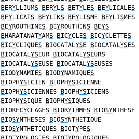
B
ER
Y
LLIUM
S
B
ER
Y
L
S
B
ET
Y
LE
S
B
E
Y
LICALE
S
B
E
Y
LICAT
S
B
E
Y
LIK
S
B
E
Y
LI
S
ME
B
E
Y
LI
S
MES
B
E
Y
ROUTHINE
S
B
E
Y
ROUTHIN
S
B
E
YS
B
HARATANAT
Y
AM
S
B
IC
Y
CLE
S
B
IC
Y
CLETTE
S
B
IC
Y
CLIQUE
S
B
IOCATAL
YS
E
B
IOCATAL
YS
ES
B
IOCATAL
YS
EUR
B
IOCATAL
YS
EURS
B
IOCATAL
YS
EUSE
B
IOCATAL
YS
EUSES
B
IOD
Y
NAMIE
S
B
IOD
Y
NAMIQUE
S
B
IOPH
YS
ICIEN
B
IOPH
YS
ICIENNE
B
IOPH
YS
ICIENNES
B
IOPH
YS
ICIENS
B
IOPH
YS
IQUE
B
IOPH
YS
IQUES
B
IOREC
Y
CLAGE
S
B
IOR
Y
THME
S
B
IO
SY
NTHESE
B
IO
SY
NTHESES
B
IO
SY
NTHETIQUE
B
IO
SY
NTHETIQUES
B
IOT
Y
PE
S
B
IOT
Y
POLOGIE
S
B
IOT
Y
POLOGIQUE
S