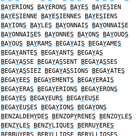
B
A
Y
ERION
S
B
A
Y
ERON
S
B
A
Y
E
S
B
A
Y
E
S
IEN
B
A
Y
E
S
IENNE
B
A
Y
E
S
IENNES
B
A
Y
E
S
IENS
B
A
Y
ION
S
B
A
Y
LE
S
B
A
Y
ONNAI
S
B
A
Y
ONNAI
S
E
B
A
Y
ONNAI
S
ES
B
A
Y
ONNE
S
B
A
Y
ON
S
B
A
Y
OUD
S
B
A
Y
OU
S
B
A
Y
RAM
S
B
EGA
Y
AI
S
B
EGA
Y
AME
S
B
EGA
Y
ANTE
S
B
EGA
Y
ANT
S
B
EGA
Y
A
S
B
EGA
Y
A
S
SE
B
EGA
Y
A
S
SENT
B
EGA
Y
A
S
SES
B
EGA
Y
A
S
SIEZ
B
EGA
Y
A
S
SIONS
B
EGA
Y
ATE
S
B
EGA
Y
EE
S
B
EGA
Y
EMENT
S
B
EGA
Y
ERAI
S
B
EGA
Y
ERA
S
B
EGA
Y
ERION
S
B
EGA
Y
ERON
S
B
EGA
Y
E
S
B
EGA
Y
EUR
S
B
EGA
Y
EU
S
E
B
EGA
Y
EU
S
ES
B
EGA
Y
ION
S
B
EGA
Y
ON
S
B
ENZALDEH
Y
DE
S
B
ENZOP
Y
RENE
S
B
ENZO
Y
LE
S
B
ENZ
Y
LE
S
B
ENZ
Y
LIQUE
S
B
ERRU
Y
ERE
S
B
ERRU
Y
ER
S
B
ER
Y
LLIO
S
E
B
ER
Y
LLIO
S
ES