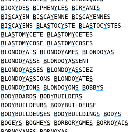
B
IOX
Y
DE
S
B
IPHEN
Y
LE
S
B
IR
Y
ANI
S
B
I
S
CA
Y
EN
B
I
S
CA
Y
ENNE
B
I
S
CA
Y
ENNES
B
I
S
CA
Y
ENS
B
LA
S
TOC
Y
STE
B
LA
S
TOC
Y
STES
B
LA
S
TOM
Y
CETE
B
LA
S
TOM
Y
CETES
B
LA
S
TOM
Y
COSE
B
LA
S
TOM
Y
COSES
B
LONDO
Y
AI
S
B
LONDO
Y
AME
S
B
LONDO
Y
A
S
B
LONDO
Y
A
S
SE
B
LONDO
Y
A
S
SENT
B
LONDO
Y
A
S
SES
B
LONDO
Y
A
S
SIEZ
B
LONDO
Y
A
S
SIONS
B
LONDO
Y
ATE
S
B
LONDO
Y
ION
S
B
LONDO
Y
ON
S
B
OBB
YS
B
OD
Y
BOARD
S
B
OD
Y
BUILDER
S
B
OD
Y
BUILDEUR
S
B
OD
Y
BUILDEU
S
E
B
OD
Y
BUILDEU
S
ES
B
OD
Y
BUILDING
S
B
OD
YS
B
OGE
YS
B
OGHE
YS
B
ORBOR
Y
GME
S
B
ORNO
Y
AI
S
B
ORNO
Y
AME
S
B
ORNO
Y
A
S