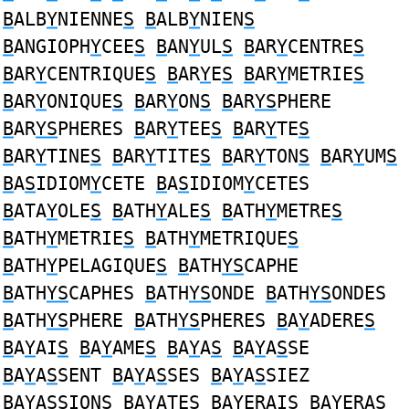
B
ALB
Y
NIENNE
S
B
ALB
Y
NIEN
S
B
ANGIOPH
Y
CEE
S
B
AN
Y
UL
S
B
AR
Y
CENTRE
S
B
AR
Y
CENTRIQUE
S
B
AR
Y
E
S
B
AR
Y
METRIE
S
B
AR
Y
ONIQUE
S
B
AR
Y
ON
S
B
AR
YS
PHERE
B
AR
YS
PHERES
B
AR
Y
TEE
S
B
AR
Y
TE
S
B
AR
Y
TINE
S
B
AR
Y
TITE
S
B
AR
Y
TON
S
B
AR
Y
UM
S
B
A
S
IDIOM
Y
CETE
B
A
S
IDIOM
Y
CETES
B
ATA
Y
OLE
S
B
ATH
Y
ALE
S
B
ATH
Y
METRE
S
B
ATH
Y
METRIE
S
B
ATH
Y
METRIQUE
S
B
ATH
Y
PELAGIQUE
S
B
ATH
YS
CAPHE
B
ATH
YS
CAPHES
B
ATH
YS
ONDE
B
ATH
YS
ONDES
B
ATH
YS
PHERE
B
ATH
YS
PHERES
B
A
Y
ADERE
S
B
A
Y
AI
S
B
A
Y
AME
S
B
A
Y
A
S
B
A
Y
A
S
SE
B
A
Y
A
S
SENT
B
A
Y
A
S
SES
B
A
Y
A
S
SIEZ
B
A
Y
A
S
SIONS
B
A
Y
ATE
S
B
A
Y
ERAI
S
B
A
Y
ERA
S