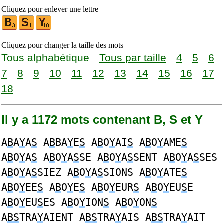
Cliquez pour enlever une lettre
Cliquez pour changer la taille des mots
Tous alphabétique
Tous par taille
4
5
6
7
8
9
10
11
12
13
14
15
16
17
18
Il y a 1172 mots contenant B, S et Y
A
B
A
Y
A
S
A
B
BA
Y
E
S
A
B
O
Y
AI
S
A
B
O
Y
AME
S
A
B
O
Y
A
S
A
B
O
Y
A
S
SE A
B
O
Y
A
S
SENT A
B
O
Y
A
S
SES
A
B
O
Y
A
S
SIEZ A
B
O
Y
A
S
SIONS A
B
O
Y
ATE
S
A
B
O
Y
EE
S
A
B
O
Y
E
S
A
B
O
Y
EUR
S
A
B
O
Y
EU
S
E
A
B
O
Y
EU
S
ES A
B
O
Y
ION
S
A
B
O
Y
ON
S
A
BS
TRA
Y
AIENT A
BS
TRA
Y
AIS A
BS
TRA
Y
AIT