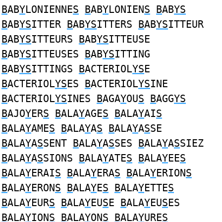
B
AB
Y
LONIENNE
S
B
AB
Y
LONIEN
S
B
AB
YS
B
AB
YS
ITTER
B
AB
YS
ITTERS
B
AB
YS
ITTEUR
B
AB
YS
ITTEURS
B
AB
YS
ITTEUSE
B
AB
YS
ITTEUSES
B
AB
YS
ITTING
B
AB
YS
ITTINGS
B
ACTERIOL
YS
E
B
ACTERIOL
YS
ES
B
ACTERIOL
YS
INE
B
ACTERIOL
YS
INES
B
AGA
Y
OU
S
B
AGG
YS
B
AJO
Y
ER
S
B
ALA
Y
AGE
S
B
ALA
Y
AI
S
B
ALA
Y
AME
S
B
ALA
Y
A
S
B
ALA
Y
A
S
SE
B
ALA
Y
A
S
SENT
B
ALA
Y
A
S
SES
B
ALA
Y
A
S
SIEZ
B
ALA
Y
A
S
SIONS
B
ALA
Y
ATE
S
B
ALA
Y
EE
S
B
ALA
Y
ERAI
S
B
ALA
Y
ERA
S
B
ALA
Y
ERION
S
B
ALA
Y
ERON
S
B
ALA
Y
E
S
B
ALA
Y
ETTE
S
B
ALA
Y
EUR
S
B
ALA
Y
EU
S
E
B
ALA
Y
EU
S
ES
B
ALA
Y
ION
S
B
ALA
Y
ON
S
B
ALA
Y
URE
S