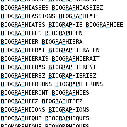
B
IOG
R
A
P
HIASSES
B
IOG
R
A
P
HIASSIEZ
B
IOG
R
A
P
HIASSIONS
B
IOG
R
A
P
HIAT
B
IOG
R
A
P
HIATES
B
IOG
R
A
P
HIE
B
IOG
R
A
P
HIEE
B
IOG
R
A
P
HIEES
B
IOG
R
A
P
HIENT
B
IOG
R
A
P
HIER
B
IOG
R
A
P
HIERA
B
IOG
R
A
P
HIERAI
B
IOG
R
A
P
HIERAIENT
B
IOG
R
A
P
HIERAIS
B
IOG
R
A
P
HIERAIT
B
IOG
R
A
P
HIERAS
B
IOG
R
A
P
HIERENT
B
IOG
R
A
P
HIEREZ
B
IOG
R
A
P
HIERIEZ
B
IOG
R
A
P
HIERIONS
B
IOG
R
A
P
HIERONS
B
IOG
R
A
P
HIERONT
B
IOG
R
A
P
HIES
B
IOG
R
A
P
HIEZ
B
IOG
R
A
P
HIIEZ
B
IOG
R
A
P
HIIONS
B
IOG
R
A
P
HIONS
B
IOG
R
A
P
HIQUE
B
IOG
R
A
P
HIQUES
B
IOMO
RP
HIQUE
B
IOMO
RP
HIQUES