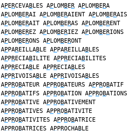
A
P
E
R
CEVA
B
LES A
P
LOM
B
E
R
A
P
LOM
B
E
R
A
A
P
LOM
B
E
R
AI A
P
LOM
B
E
R
AIENT A
P
LOM
B
E
R
AIS
A
P
LOM
B
E
R
AIT A
P
LOM
B
E
R
AS A
P
LOM
B
E
R
ENT
A
P
LOM
B
E
R
EZ A
P
LOM
B
E
R
IEZ A
P
LOM
B
E
R
IONS
A
P
LOM
B
E
R
ONS A
P
LOM
B
E
R
ONT
A
P
PA
R
EILLA
B
LE A
P
PA
R
EILLA
B
LES
A
P
P
R
ECIA
B
ILITE A
P
P
R
ECIA
B
ILITES
A
P
P
R
ECIA
B
LE A
P
P
R
ECIA
B
LES
A
P
P
R
IVOISA
B
LE A
P
P
R
IVOISA
B
LES
A
P
P
R
O
B
ATEUR A
P
P
R
O
B
ATEURS A
P
P
R
O
B
ATIF
A
P
P
R
O
B
ATIFS A
P
P
R
O
B
ATION A
P
P
R
O
B
ATIONS
A
P
P
R
O
B
ATIVE A
P
P
R
O
B
ATIVEMENT
A
P
P
R
O
B
ATIVES A
P
P
R
O
B
ATIVITE
A
P
P
R
O
B
ATIVITES A
P
P
R
O
B
ATRICE
A
P
P
R
O
B
ATRICES A
P
P
R
OCHA
B
LE