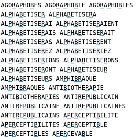
AGO
R
A
P
HO
B
ES AGO
R
A
P
HO
B
IE AGO
R
A
P
HO
B
IES
AL
P
HA
B
ETISE
R
AL
P
HA
B
ETISE
R
A
AL
P
HA
B
ETISE
R
AI AL
P
HA
B
ETISE
R
AIENT
AL
P
HA
B
ETISE
R
AIS AL
P
HA
B
ETISE
R
AIT
AL
P
HA
B
ETISE
R
AS AL
P
HA
B
ETISE
R
ENT
AL
P
HA
B
ETISE
R
EZ AL
P
HA
B
ETISE
R
IEZ
AL
P
HA
B
ETISE
R
IONS AL
P
HA
B
ETISE
R
ONS
AL
P
HA
B
ETISE
R
ONT AL
P
HA
B
ETISEU
R
AL
P
HA
B
ETISEU
R
S AM
P
HI
BR
AQUE
AM
P
HI
BR
AQUES ANTI
B
IOTHE
R
A
P
IE
ANTI
B
IOTHE
R
A
P
IES ANTI
R
E
P
U
B
LICAIN
ANTI
R
E
P
U
B
LICAINE ANTI
R
E
P
U
B
LICAINES
ANTI
R
E
P
U
B
LICAINS A
P
E
R
CEPTI
B
ILITE
A
P
E
R
CEPTI
B
ILITES A
P
E
R
CEPTI
B
LE
A
P
E
R
CEPTI
B
LES A
P
E
R
CEVA
B
LE