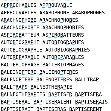
A
P
P
R
OCHA
B
LES A
P
P
R
OUVA
B
LE
A
P
P
R
OUVA
B
LES A
R
A
B
O
P
HONE A
R
A
B
O
P
HONES
A
R
ACHNO
P
HO
B
E A
R
ACHNO
P
HO
B
ES
A
R
ACHNO
P
HO
B
IE A
R
ACHNO
P
HO
B
IES
AS
P
I
R
O
B
ATTEUR AS
P
I
R
O
B
ATTEURS
AUTO
B
IOG
R
A
P
HE AUTO
B
IOG
R
A
P
HES
AUTO
B
IOG
R
A
P
HIE AUTO
B
IOG
R
A
P
HIES
AUTO
R
E
P
ARA
B
LE AUTO
R
E
P
ARA
B
LES
B
ACTE
R
IO
P
HAGE
B
ACTE
R
IO
P
HAGES
B
ALEINO
P
TE
R
E
B
ALEINO
P
TE
R
ES
B
ALENO
P
TE
R
E
B
ALENO
P
TE
R
ES
B
ALLT
R
A
P
B
ALLT
R
A
P
S
B
ALNEOTHE
R
A
P
IE
B
ALNEOTHE
R
A
P
IES
B
A
P
TISE
R
B
A
P
TISE
R
A
B
A
P
TISE
R
AI
B
A
P
TISE
R
AIENT
B
A
P
TISE
R
AIS
B
A
P
TISE
R
AIT
B
A
P
TISE
R
AS
B
A
P
TISE
R
ENT