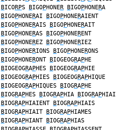
B
ICO
RP
S
B
IGO
P
HONE
R
B
IGO
P
HONE
R
A
B
IGO
P
HONE
R
AI
B
IGO
P
HONE
R
AIENT
B
IGO
P
HONE
R
AIS
B
IGO
P
HONE
R
AIT
B
IGO
P
HONE
R
AS
B
IGO
P
HONE
R
ENT
B
IGO
P
HONE
R
EZ
B
IGO
P
HONE
R
IEZ
B
IGO
P
HONE
R
IONS
B
IGO
P
HONE
R
ONS
B
IGO
P
HONE
R
ONT
B
IOGEOG
R
A
P
HE
B
IOGEOG
R
A
P
HES
B
IOGEOG
R
A
P
HIE
B
IOGEOG
R
A
P
HIES
B
IOGEOG
R
A
P
HIQUE
B
IOGEOG
R
A
P
HIQUES
B
IOG
R
A
P
HE
B
IOG
R
A
P
HES
B
IOG
R
A
P
HIA
B
IOG
R
A
P
HIAI
B
IOG
R
A
P
HIAIENT
B
IOG
R
A
P
HIAIS
B
IOG
R
A
P
HIAIT
B
IOG
R
A
P
HIAMES
B
IOG
R
A
P
HIANT
B
IOG
R
A
P
HIAS
B
IOG
R
A
P
HIASSE
B
IOG
R
A
P
HIASSENT