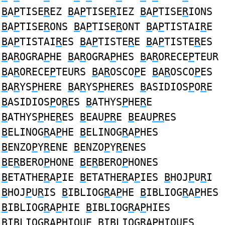
B
A
P
TISE
R
EZ
B
A
P
TISE
R
IEZ
B
A
P
TISE
R
IONS
B
A
P
TISE
R
ONS
B
A
P
TISE
R
ONT
B
A
P
TISTAI
R
E
B
A
P
TISTAI
R
ES
B
A
P
TISTE
R
E
B
A
P
TISTE
R
ES
B
A
R
OGRA
P
HE
B
A
R
OGRA
P
HES
B
A
R
ORECE
P
TEUR
B
A
R
ORECE
P
TEURS
B
A
R
OSCO
P
E
B
A
R
OSCO
P
ES
B
A
R
YS
P
HERE
B
A
R
YS
P
HERES
B
ASIDIOS
P
O
R
E
B
ASIDIOS
P
O
R
ES
B
ATHYS
P
HE
R
E
B
ATHYS
P
HE
R
ES
B
EAU
PR
E
B
EAU
PR
ES
B
ELINOG
R
A
P
HE
B
ELINOG
R
A
P
HES
B
ENZO
P
Y
R
ENE
B
ENZO
P
Y
R
ENES
B
E
R
BERO
P
HONE
B
E
R
BERO
P
HONES
B
ETATHE
R
A
P
IE
B
ETATHE
R
A
P
IES
B
HOJ
P
U
R
I
B
HOJ
P
U
R
IS
B
IBLIOG
R
A
P
HE
B
IBLIOG
R
A
P
HES
B
IBLIOG
R
A
P
HIE
B
IBLIOG
R
A
P
HIES
B
IBLIOG
R
A
P
HIQUE
B
IBLIOG
R
A
P
HIQUES