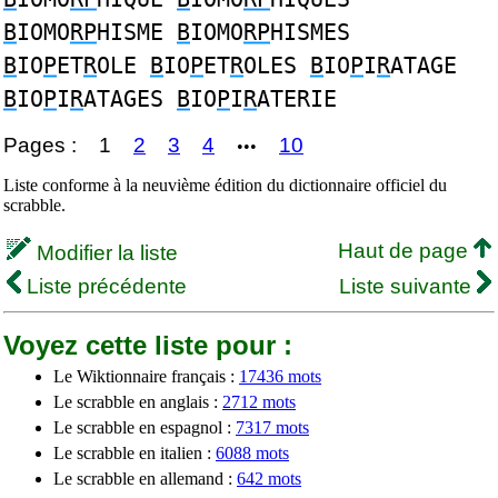
B
IOMO
RP
HISME
B
IOMO
RP
HISMES
B
IO
P
ET
R
OLE
B
IO
P
ET
R
OLES
B
IO
P
I
R
ATAGE
B
IO
P
I
R
ATAGES
B
IO
P
I
R
ATERIE
Pages :
1
2
3
4
10
•••
Liste conforme à la neuvième édition du dictionnaire officiel du
scrabble.
Haut de page
Modifier la liste
Liste précédente
Liste suivante
Voyez cette liste pour :
Le Wiktionnaire français :
17436 mots
Le scrabble en anglais :
2712 mots
Le scrabble en espagnol :
7317 mots
Le scrabble en italien :
6088 mots
Le scrabble en allemand :
642 mots