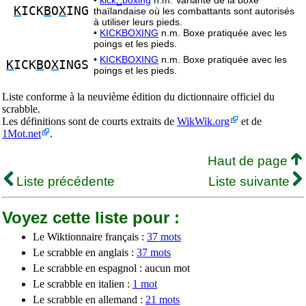
•
kick␣boxing
n.m. Variante de la boxe
K
ICK
B
O
X
ING
thaïlandaise où les combattants sont autorisés
à utiliser leurs pieds.
•
KICKBOXING
n.m. Boxe pratiquée avec les
poings et les pieds.
•
KICKBOXING
n.m. Boxe pratiquée avec les
K
ICK
B
O
X
INGS
poings et les pieds.
Liste conforme à la neuvième édition du dictionnaire officiel du
scrabble.
Les définitions sont de courts extraits de
WikWik.org
et de
1Mot.net
.
Haut de page
Liste précédente
Liste suivante
Voyez cette liste pour :
Le Wiktionnaire français :
37 mots
Le scrabble en anglais :
37 mots
Le scrabble en espagnol : aucun mot
Le scrabble en italien :
1 mot
Le scrabble en allemand :
21 mots