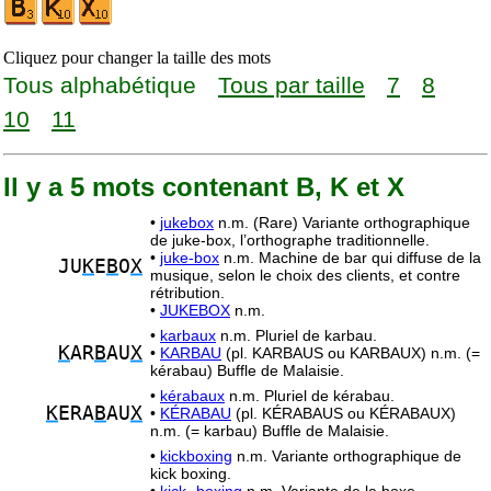
Cliquez pour changer la taille des mots
Tous alphabétique
Tous par taille
7
8
10
11
Il y a 5 mots contenant B, K et X
•
jukebox
n.m. (Rare) Variante orthographique
de juke-box, l’orthographe traditionnelle.
•
juke-box
n.m. Machine de bar qui diffuse de la
JU
K
E
B
O
X
musique, selon le choix des clients, et contre
rétribution.
•
JUKEBOX
n.m.
•
karbaux
n.m. Pluriel de karbau.
K
AR
B
AU
X
•
KARBAU
(pl. KARBAUS ou KARBAUX) n.m. (=
kérabau) Buffle de Malaisie.
•
kérabaux
n.m. Pluriel de kérabau.
K
ERA
B
AU
X
•
KÉRABAU
(pl. KÉRABAUS ou KÉRABAUX)
n.m. (= karbau) Buffle de Malaisie.
•
kickboxing
n.m. Variante orthographique de
kick boxing.