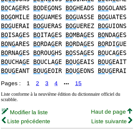
BO
CA
G
ERS
BO
DE
G
ONS
BOG
HEADS
BOG
OLANS
BOG
OMILE
BOG
UAMES
BOG
UASSE
BOG
UATES
BOG
UERAI
BOG
UERAS
BOG
UEREZ
BOG
UIONS
BO
ISA
G
ES
BO
ITA
G
ES
BO
MBA
G
ES
BO
NDA
G
ES
BO
N
G
ARES
BO
RDA
G
ER
BO
RDA
G
ES
BO
RDI
G
UE
BO
RNA
G
ES
BO
ROU
G
HS
BO
SSA
G
ES
BO
UCA
G
ES
BO
UCHA
G
E
BO
UCLA
G
E
BO
U
G
EAIS
BO
U
G
EAIT
BO
U
G
EANT
BO
U
G
EOIR
BO
U
G
EONS
BO
U
G
ERAI
Pages :
1
2
3
4
15
•••
Liste conforme à la neuvième édition du dictionnaire officiel du
scrabble.
Haut de page
Modifier la liste
Liste précédente
Liste suivante