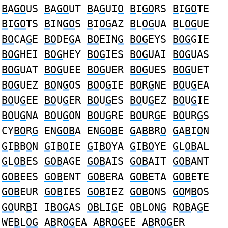
B
A
GO
US
B
A
GO
UT
B
A
G
UI
O
B
I
GO
RS
B
I
GO
TE
B
I
GO
TS
B
IN
GO
S
B
I
OG
AZ
B
L
OG
UA
B
L
OG
UE
BO
CA
G
E
BO
DE
G
A
BO
EIN
G
BOG
EYS
BOG
GIE
BOG
HEI
BOG
HEY
BOG
IES
BOG
UAI
BOG
UAS
BOG
UAT
BOG
UEE
BOG
UER
BOG
UES
BOG
UET
BOG
UEZ
BO
N
G
OS
BO
O
G
IE
BO
R
G
NE
BO
U
G
EA
BO
U
G
EE
BO
U
G
ER
BO
U
G
ES
BO
U
G
EZ
BO
U
G
IE
BO
U
G
NA
BO
U
G
ON
BO
U
G
RE
BO
UR
G
E
BO
UR
G
S
CY
BO
R
G
EN
GOB
A EN
GOB
E
G
A
B
BR
O
G
A
B
I
O
N
G
I
B
B
O
N
G
I
BO
IE
G
I
BO
YA
G
I
BO
YE
G
L
OB
AL
G
L
OB
ES
GOB
AGE
GOB
AIS
GOB
AIT
GOB
ANT
GOB
EES
GOB
ENT
GOB
ERA
GOB
ETA
GOB
ETE
GOB
EUR
GOB
IES
GOB
IEZ
GOB
ONS
GO
M
B
OS
GO
UR
B
I I
BOG
AS
OB
LI
G
E
OB
LON
G
R
OB
A
G
E
WE
B
L
OG
A
B
R
OG
EA A
B
R
OG
EE A
B
R
OG
ER