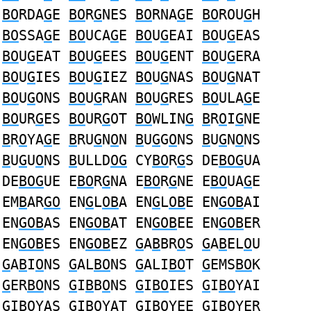
BO
RDA
G
E
BO
R
G
NES
BO
RNA
G
E
BO
ROU
G
H
BO
SSA
G
E
BO
UCA
G
E
BO
U
G
EAI
BO
U
G
EAS
BO
U
G
EAT
BO
U
G
EES
BO
U
G
ENT
BO
U
G
ERA
BO
U
G
IES
BO
U
G
IEZ
BO
U
G
NAS
BO
U
G
NAT
BO
U
G
ONS
BO
U
G
RAN
BO
U
G
RES
BO
ULA
G
E
BO
UR
G
ES
BO
UR
G
OT
BO
WLIN
G
B
R
O
I
G
NE
B
R
O
YA
G
E
B
RU
G
N
O
N
B
U
G
G
O
NS
B
U
G
N
O
NS
B
U
G
U
O
NS
B
ULLD
OG
CY
BO
R
G
S DE
BOG
UA
DE
BOG
UE E
BO
R
G
NA E
BO
R
G
NE E
BO
UA
G
E
EM
B
AR
GO
EN
G
L
OB
A EN
G
L
OB
E EN
GOB
AI
EN
GOB
AS EN
GOB
AT EN
GOB
EE EN
GOB
ER
EN
GOB
ES EN
GOB
EZ
G
A
B
BR
O
S
G
A
B
EL
O
U
G
A
B
I
O
NS
G
AL
BO
NS
G
ALI
BO
T
G
EMS
BO
K
G
ER
BO
NS
G
I
B
B
O
NS
G
I
BO
IES
G
I
BO
YAI
G
I
BO
YAS
G
I
BO
YAT
G
I
BO
YEE
G
I
BO
YER