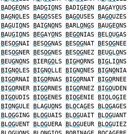
B
AD
G
E
O
NS
B
AD
G
I
O
NS
B
ADI
G
E
O
N
B
A
G
AY
O
US
B
A
G
N
O
LES
B
A
GO
SSES
B
A
GO
USES
B
A
GO
UZES
B
A
G
UI
O
NS
B
AI
G
N
O
NS
B
ARL
O
N
G
S
B
AU
G
E
O
NS
B
AU
G
I
O
NS
B
E
G
AY
O
NS
B
E
GO
NIAS
B
EL
O
U
G
AS
B
ES
OG
NAI
B
ES
OG
NAS
B
ES
OG
NAT
B
ES
OG
NEE
B
ES
OG
NER
B
ES
OG
NES
B
ES
OG
NEZ
B
EU
G
L
O
NS
B
EU
G
N
O
NS
B
IER
GO
LS
B
I
G
H
O
RNS
B
I
G
LI
O
NS
B
I
G
N
O
LES
B
I
G
N
O
LLE
B
I
G
N
O
NES
B
I
G
N
O
NIA
B
I
GO
RNAI
B
I
GO
RNAS
B
I
GO
RNAT
B
I
GO
RNEE
B
I
GO
RNER
B
I
GO
RNES
B
I
GO
RNEZ
B
I
GO
UDEN
B
I
GO
UDIS
B
I
OG
ENES
B
I
OG
ENIE
B
I
O
LO
G
IE
B
I
O
N
G
ULE
B
LA
G
U
O
NS
B
L
O
CA
G
ES
B
L
OG
AGES
B
L
OG
GING
B
L
OG
UAIS
B
L
OG
UAIT
B
L
OG
UANT
B
L
OG
UENT
B
L
OG
UERA
B
L
OG
UEUR
B
L
OG
UIEZ
B
L
OG
UONS
B
L
O
N
G
IOS
BO
BINA
G
E
BO
CA
G
ERE