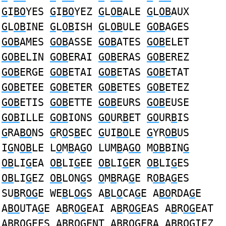
G
I
BO
YES
G
I
BO
YEZ
G
L
OB
ALE
G
L
OB
AUX
G
L
OB
INE
G
L
OB
ISH
G
L
OB
ULE
GOB
AGES
GOB
AMES
GOB
ASSE
GOB
ATES
GOB
ELET
GOB
ELIN
GOB
ERAI
GOB
ERAS
GOB
EREZ
GOB
ERGE
GOB
ETAI
GOB
ETAS
GOB
ETAT
GOB
ETEE
GOB
ETER
GOB
ETES
GOB
ETEZ
GOB
ETIS
GOB
ETTE
GOB
EURS
GOB
EUSE
GOB
ILLE
GOB
IONS
GO
UR
B
ET
GO
UR
B
IS
G
RA
BO
NS
G
R
O
S
B
EC
G
UI
BO
LE
G
YR
OB
US
I
G
N
OB
LE L
O
M
B
A
G
O LUM
B
A
GO
M
OB
BIN
G
OB
LI
G
EA
OB
LI
G
EE
OB
LI
G
ER
OB
LI
G
ES
OB
LI
G
EZ
OB
LON
G
S
O
M
B
RA
G
E R
OB
A
G
ES
SU
B
R
OG
E WE
B
L
OG
S A
B
L
O
CA
G
E A
BO
RDA
G
E
A
BO
UTA
G
E A
B
R
OG
EAI A
B
R
OG
EAS A
B
R
OG
EAT
A
B
R
OG
EES A
B
R
OG
ENT A
B
R
OG
ERA A
B
R
OG
IEZ