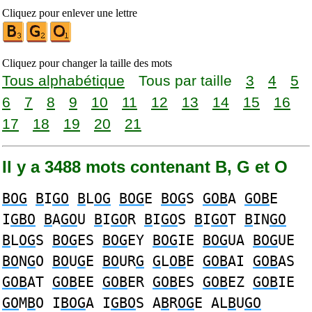
Cliquez pour enlever une lettre
Cliquez pour changer la taille des mots
Tous alphabétique
Tous par taille
3
4
5
6
7
8
9
10
11
12
13
14
15
16
17
18
19
20
21
Il y a 3488 mots contenant B, G et O
BOG
B
I
GO
B
L
OG
BOG
E
BOG
S
GOB
A
GOB
E
I
GBO
B
A
GO
U
B
I
GO
R
B
I
GO
S
B
I
GO
T
B
IN
GO
B
L
OG
S
BOG
ES
BOG
EY
BOG
IE
BOG
UA
BOG
UE
BO
N
G
O
BO
U
G
E
BO
UR
G
G
L
OB
E
GOB
AI
GOB
AS
GOB
AT
GOB
EE
GOB
ER
GOB
ES
GOB
EZ
GOB
IE
GO
M
B
O I
BOG
A I
GBO
S A
B
R
OG
E AL
B
U
GO