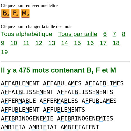
Cliquez pour enlever une lettre
Cliquez pour changer la taille des mots
Tous alphabétique
Tous par taille
6
7
8
9
10
11
12
13
14
15
16
17
18
19
Il y a 475 mots contenant B, F et M
A
F
FA
B
LE
M
ENT A
F
FA
B
ULA
M
ES A
F
FAI
B
LI
M
ES
A
F
FAI
B
LISSE
M
ENT A
F
FAI
B
LISSE
M
ENTS
A
F
FER
M
A
B
LE A
F
FER
M
A
B
LES A
F
FU
B
LA
M
ES
A
F
FU
B
LE
M
ENT A
F
FU
B
LE
M
ENTS
A
F
I
B
RINOGENE
M
IE A
F
I
B
RINOGENE
M
IES
A
MB
I
F
IA A
MB
I
F
IAI A
MB
I
F
IAIENT