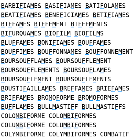
B
ARBI
F
IA
M
ES
B
ASI
F
IA
M
ES
B
ATI
F
OLA
M
ES
B
EATI
F
IA
M
ES
B
ENE
F
ICIA
M
ES
B
ETI
F
IA
M
ES
B
I
F
FA
M
ES
B
I
F
FE
M
ENT
B
I
F
FE
M
ENTS
B
I
F
URQUA
M
ES
B
IO
F
IL
M
B
IO
F
IL
M
S
B
LU
F
FA
M
ES
B
ONI
F
IA
M
ES
B
OU
F
FA
M
ES
B
OU
F
FI
M
ES
B
OU
F
FONNA
M
ES
B
OU
F
FONNE
M
ENT
B
OURSOU
F
FLA
M
ES
B
OURSOU
F
FLE
M
ENT
B
OURSOU
F
FLE
M
ENTS
B
OURSOU
F
LA
M
ES
B
OURSOU
F
LE
M
ENT
B
OURSOU
F
LE
M
ENTS
B
OUSTI
F
AILLA
M
ES
B
RE
F
FA
M
ES
B
RIE
F
A
M
ES
B
RI
F
FA
M
ES
B
RO
M
O
F
ORME
B
RO
M
O
F
ORMES
B
U
F
FLA
M
ES
B
ULL
M
ASTI
F
F
B
ULL
M
ASTI
F
FS
COLO
MB
I
F
ORME COLO
MB
I
F
ORMES
COLU
MB
I
F
ORME COLU
MB
I
F
ORMES
COLY
MB
I
F
ORME COLY
MB
I
F
ORMES CO
MB
ATI
F