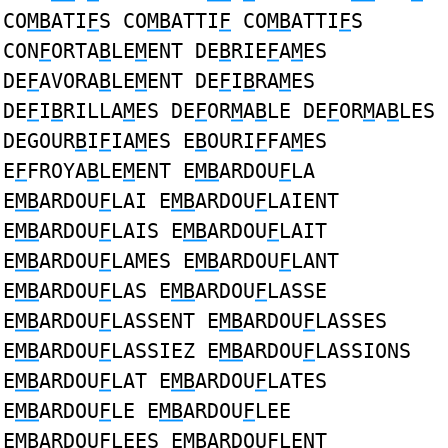
CO
MB
ATI
F
S CO
MB
ATTI
F
CO
MB
ATTI
F
S
CON
F
ORTA
B
LE
M
ENT DE
B
RIE
F
A
M
ES
DE
F
AVORA
B
LE
M
ENT DE
F
I
B
RA
M
ES
DE
F
I
B
RILLA
M
ES DE
F
OR
M
A
B
LE DE
F
OR
M
A
B
LES
DEGOUR
B
I
F
IA
M
ES E
B
OURI
F
FA
M
ES
E
F
FROYA
B
LE
M
ENT E
MB
ARDOU
F
LA
E
MB
ARDOU
F
LAI E
MB
ARDOU
F
LAIENT
E
MB
ARDOU
F
LAIS E
MB
ARDOU
F
LAIT
E
MB
ARDOU
F
LAMES E
MB
ARDOU
F
LANT
E
MB
ARDOU
F
LAS E
MB
ARDOU
F
LASSE
E
MB
ARDOU
F
LASSENT E
MB
ARDOU
F
LASSES
E
MB
ARDOU
F
LASSIEZ E
MB
ARDOU
F
LASSIONS
E
MB
ARDOU
F
LAT E
MB
ARDOU
F
LATES
E
MB
ARDOU
F
LE E
MB
ARDOU
F
LEE
E
MB
ARDOU
F
LEES E
MB
ARDOU
F
LENT