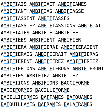
A
MB
I
F
IAIS A
MB
I
F
IAIT A
MB
I
F
IAMES
A
MB
I
F
IANT A
MB
I
F
IAS A
MB
I
F
IASSE
A
MB
I
F
IASSENT A
MB
I
F
IASSES
A
MB
I
F
IASSIEZ A
MB
I
F
IASSIONS A
MB
I
F
IAT
A
MB
I
F
IATES A
MB
I
F
IE A
MB
I
F
IEE
A
MB
I
F
IEES A
MB
I
F
IENT A
MB
I
F
IER
A
MB
I
F
IERA A
MB
I
F
IERAI A
MB
I
F
IERAIENT
A
MB
I
F
IERAIS A
MB
I
F
IERAIT A
MB
I
F
IERAS
A
MB
I
F
IERENT A
MB
I
F
IEREZ A
MB
I
F
IERIEZ
A
MB
I
F
IERIONS A
MB
I
F
IERONS A
MB
I
F
IERONT
A
MB
I
F
IES A
MB
I
F
IEZ A
MB
I
F
IIEZ
A
MB
I
F
IIONS A
MB
I
F
IONS
B
ACCI
F
OR
M
E
B
ACCI
F
OR
M
ES
B
ACILLI
F
OR
M
E
B
ACILLI
F
OR
M
ES
B
A
F
FA
M
ES
B
A
F
OUA
M
ES
B
A
F
OUILLA
M
ES
B
A
F
RA
M
ES
B
ALA
F
RA
M
ES