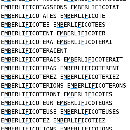
E
MB
ERLI
F
ICOTASSIONS E
MB
ERLI
F
ICOTAT
E
MB
ERLI
F
ICOTATES E
MB
ERLI
F
ICOTE
E
MB
ERLI
F
ICOTEE E
MB
ERLI
F
ICOTEES
E
MB
ERLI
F
ICOTENT E
MB
ERLI
F
ICOTER
E
MB
ERLI
F
ICOTERA E
MB
ERLI
F
ICOTERAI
E
MB
ERLI
F
ICOTERAIENT
E
MB
ERLI
F
ICOTERAIS E
MB
ERLI
F
ICOTERAIT
E
MB
ERLI
F
ICOTERAS E
MB
ERLI
F
ICOTERENT
E
MB
ERLI
F
ICOTEREZ E
MB
ERLI
F
ICOTERIEZ
E
MB
ERLI
F
ICOTERIONS E
MB
ERLI
F
ICOTERONS
E
MB
ERLI
F
ICOTERONT E
MB
ERLI
F
ICOTES
E
MB
ERLI
F
ICOTEUR E
MB
ERLI
F
ICOTEURS
E
MB
ERLI
F
ICOTEUSE E
MB
ERLI
F
ICOTEUSES
E
MB
ERLI
F
ICOTEZ E
MB
ERLI
F
ICOTIEZ
E
MB
ERLI
F
ICOTIONS E
MB
ERLI
F
ICOTONS