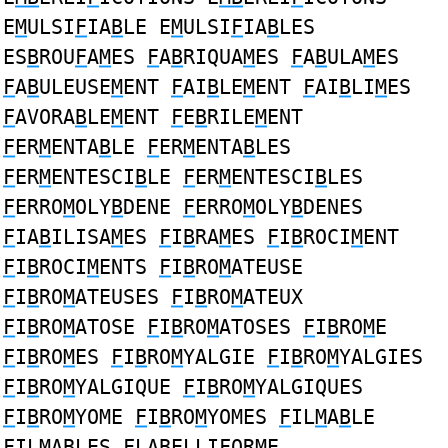
E
M
ULSI
F
IA
B
LE E
M
ULSI
F
IA
B
LES
ES
B
ROU
F
A
M
ES
F
A
B
RIQUA
M
ES
F
A
B
ULA
M
ES
F
A
B
ULEUSE
M
ENT
F
AI
B
LE
M
ENT
F
AI
B
LI
M
ES
F
AVORA
B
LE
M
ENT
F
E
B
RILE
M
ENT
F
ER
M
ENTA
B
LE
F
ER
M
ENTA
B
LES
F
ER
M
ENTESCI
B
LE
F
ER
M
ENTESCI
B
LES
F
ERRO
M
OLY
B
DENE
F
ERRO
M
OLY
B
DENES
F
IA
B
ILISA
M
ES
F
I
B
RA
M
ES
F
I
B
ROCI
M
ENT
F
I
B
ROCI
M
ENTS
F
I
B
RO
M
ATEUSE
F
I
B
RO
M
ATEUSES
F
I
B
RO
M
ATEUX
F
I
B
RO
M
ATOSE
F
I
B
RO
M
ATOSES
F
I
B
RO
M
E
F
I
B
RO
M
ES
F
I
B
RO
M
YALGIE
F
I
B
RO
M
YALGIES
F
I
B
RO
M
YALGIQUE
F
I
B
RO
M
YALGIQUES
F
I
B
RO
M
YOME
F
I
B
RO
M
YOMES
F
IL
M
A
B
LE
F
IL
M
A
B
LES
F
LA
B
ELLIFOR
M
E