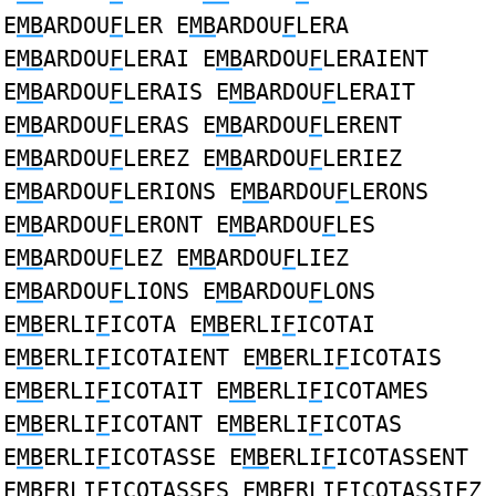
E
MB
ARDOU
F
LER E
MB
ARDOU
F
LERA
E
MB
ARDOU
F
LERAI E
MB
ARDOU
F
LERAIENT
E
MB
ARDOU
F
LERAIS E
MB
ARDOU
F
LERAIT
E
MB
ARDOU
F
LERAS E
MB
ARDOU
F
LERENT
E
MB
ARDOU
F
LEREZ E
MB
ARDOU
F
LERIEZ
E
MB
ARDOU
F
LERIONS E
MB
ARDOU
F
LERONS
E
MB
ARDOU
F
LERONT E
MB
ARDOU
F
LES
E
MB
ARDOU
F
LEZ E
MB
ARDOU
F
LIEZ
E
MB
ARDOU
F
LIONS E
MB
ARDOU
F
LONS
E
MB
ERLI
F
ICOTA E
MB
ERLI
F
ICOTAI
E
MB
ERLI
F
ICOTAIENT E
MB
ERLI
F
ICOTAIS
E
MB
ERLI
F
ICOTAIT E
MB
ERLI
F
ICOTAMES
E
MB
ERLI
F
ICOTANT E
MB
ERLI
F
ICOTAS
E
MB
ERLI
F
ICOTASSE E
MB
ERLI
F
ICOTASSENT
E
MB
ERLI
F
ICOTASSES E
MB
ERLI
F
ICOTASSIEZ