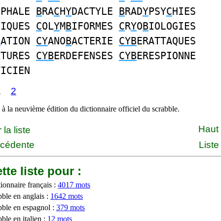
EPHALE
B
RA
C
H
Y
DACTYLE
B
RAD
Y
PSY
C
HIES
LIQUES
C
OL
Y
M
B
IFORMES
C
R
Y
O
B
IOLOGIES
B
ATION
CY
ANO
B
ACTERIE
CYB
ERATTAQUES
LTURES
CYB
ERDEFENSES
CYB
ERESPIONNE
TICIEN
1
2
à la neuvième édition du dictionnaire officiel du scrabble.
Haut
la liste
écédente
Liste
tte liste pour :
ionnaire français :
4017 mots
bble en anglais :
1642 mots
bble en espagnol :
379 mots
ble en italien :
12 mots