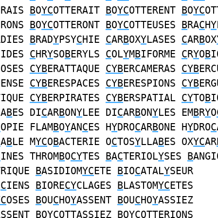
ERAIS
B
O
YC
OTTERAIT
B
O
YC
OTTERENT
B
O
YC
OT
ERONS
B
O
YC
OTTERONT
B
O
YC
OTTEUSES
B
RA
C
H
Y
RDIES
B
RAD
Y
PSY
C
HIE
C
AR
B
OX
Y
LASES
C
AR
B
OX
CIDES
C
HR
Y
SO
B
ERYLS
C
OL
Y
M
B
IFORME
C
R
Y
O
B
I
IOSES
CYB
ERATTAQUE
CYB
ERCAMERAS
CYB
ERC
FENSE
CYB
ERESPACES
CYB
ERESPIONS
CYB
ERG
TIQUE
CYB
ERPIRATES
CYB
ERSPATIAL
CY
TO
B
I
LA
B
ES DI
C
AR
B
ON
Y
LEE DI
C
AR
B
ON
Y
LES EM
B
R
Y
O
C
OPIE FLAM
B
O
Y
AN
C
ES H
Y
DRO
C
AR
B
ONE H
Y
DRO
C
C
A
B
LE M
YC
O
B
ACTERIE O
C
TOS
Y
LLA
B
ES OX
YC
AR
B
INES THROM
B
O
CY
TES
B
A
C
TERIOL
Y
SES
B
ANGI
TRIQUE
B
ASIDIOM
YC
ETE
B
IO
C
ATAL
Y
SEUR
I
C
IENS
B
IORE
CY
CLAGES
B
LASTOM
YC
ETES
YC
OSES
B
OU
C
HO
Y
ASSENT
B
OU
C
HO
Y
ASSIEZ
ASSENT
B
O
YC
OTTASSIEZ
B
O
YC
OTTERIONS