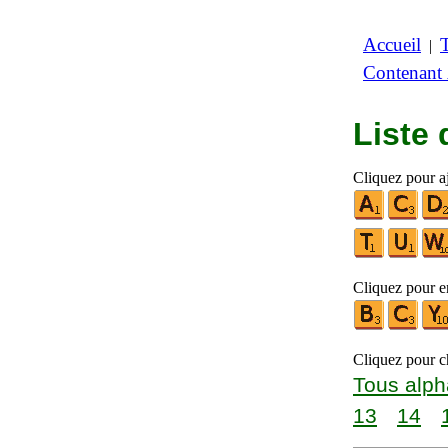
Accueil
|
Contenant
Liste
Cliquez pour aj
Cliquez pour en
Cliquez pour ch
Tous alph
13
14