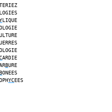
TERIEZ
LOGIES
Y
LIQUE
OLOGIE
ULTURE
UERRES
OLOGIE
C
ARDIE
AR
B
URE
B
ONEES
OPH
YC
EES