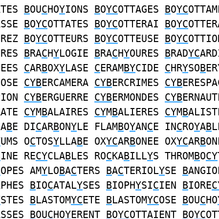
ATES
B
OU
C
HO
Y
IONS
B
O
YC
OTTAGES
B
O
YC
OTTAM
ASSE
B
O
YC
OTTATES
B
O
YC
OTTERAI
B
O
YC
OTTER
EREZ
B
O
YC
OTTEURS
B
O
YC
OTTEUSE
B
O
YC
OTTIO
ERES
B
RA
C
H
Y
LOGIE
B
RA
C
H
Y
OURES
B
RAD
YC
ARD
LEES
C
AR
B
OX
Y
LASE
C
ERAM
BY
CIDE
C
HR
Y
SO
B
ER
IOSE
CYB
ERCAMERA
CYB
ERCRIMES
CYB
ERESPA
PION
CYB
ERGUERRE
CYB
ERMONDES
CYB
ERNAUT
RATE
CY
M
B
ALAIRES
CY
M
B
ALIERES
CY
M
B
ALIST
LA
B
E DI
C
AR
B
ON
Y
LE FLAM
B
O
Y
AN
C
E IN
C
RO
Y
A
B
L
Y
UMS O
C
TOS
Y
LLA
B
E OX
YC
AR
B
ONEE OX
YC
AR
B
ON
B
INE RE
CY
CLA
B
LES RO
C
KA
B
ILL
Y
S THROM
B
O
CY
C
OPES AM
Y
LO
B
A
C
TERS
B
A
C
TERIOL
Y
SE
B
ANGIO
APHES
B
IO
C
ATAL
Y
SES
B
IOPH
Y
SI
C
IEN
B
IORE
C
Y
STES
B
LASTOM
YC
ETE
B
LASTOM
YC
OSE
B
OU
C
HO
ASSES
B
OU
C
HO
Y
ERENT
B
O
YC
OTTAIENT
B
O
YC
OT