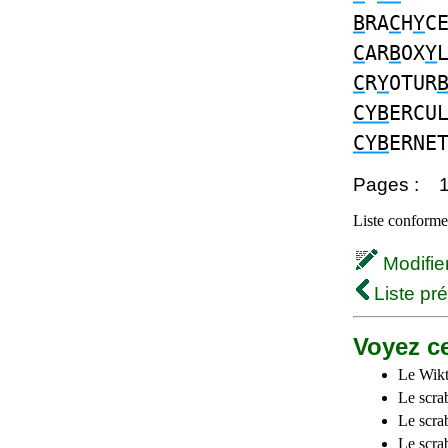
B
RA
C
H
Y
C
C
AR
B
OX
Y
C
R
Y
OTUR
CYB
ERCU
CYB
ERNE
Pages :
Liste conforme 
Modifier 
Liste pr
Voyez ce
Le Wikt
Le scra
Le scra
Le scrab