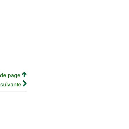
 de page
 suivante