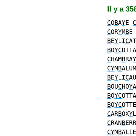
Il y a 3
C
O
B
A
Y
E
C
OR
Y
M
B
B
E
Y
LI
C
A
B
O
YC
OTT
C
HAM
B
RA
CY
M
B
ALU
B
E
Y
LI
C
A
B
OU
C
HO
Y
B
O
YC
OTT
B
O
YC
OTT
C
AR
B
OX
Y
C
RAN
B
ER
CY
M
B
ALI