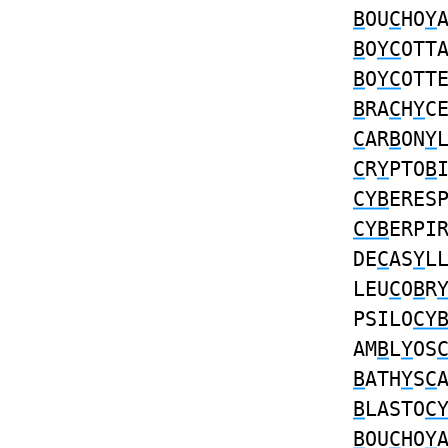
B
OU
C
HO
Y
B
O
YC
OTT
B
O
YC
OTT
B
RA
C
H
Y
C
C
AR
B
ON
Y
C
R
Y
PTO
B
CYB
ERES
CYB
ERPI
DE
C
AS
Y
L
LEU
C
O
B
R
PSILO
CY
AM
B
L
Y
OS
B
ATH
Y
S
C
B
LASTO
C
B
OU
C
HO
Y