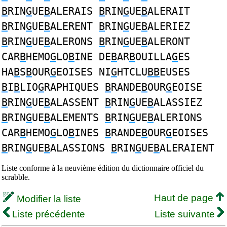
B
RIN
G
UE
B
ALERAIS
B
RIN
G
UE
B
ALERAIT
B
RIN
G
UE
B
ALERENT
B
RIN
G
UE
B
ALERIEZ
B
RIN
G
UE
B
ALERONS
B
RIN
G
UE
B
ALERONT
CAR
B
HEMO
G
LO
B
INE DE
B
AR
B
OUILLA
G
ES
HA
B
S
B
OUR
G
EOISES NI
G
HTCLU
BB
EUSES
B
I
B
LIO
G
RAPHIQUES
B
RANDE
B
OUR
G
EOISE
B
RIN
G
UE
B
ALASSENT
B
RIN
G
UE
B
ALASSIEZ
B
RIN
G
UE
B
ALEMENTS
B
RIN
G
UE
B
ALERIONS
CAR
B
HEMO
G
LO
B
INES
B
RANDE
B
OUR
G
EOISES
B
RIN
G
UE
B
ALASSIONS
B
RIN
G
UE
B
ALERAIENT
Liste conforme à la neuvième édition du dictionnaire officiel du
scrabble.
Haut de page
Modifier la liste
Liste précédente
Liste suivante