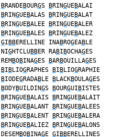
B
RANDE
B
OUR
G
S
B
RIN
G
UE
B
ALAI
B
RIN
G
UE
B
ALAS
B
RIN
G
UE
B
ALAT
B
RIN
G
UE
B
ALEE
B
RIN
G
UE
B
ALER
B
RIN
G
UE
B
ALES
B
RIN
G
UE
B
ALEZ
G
I
BB
ERELLINE INA
B
RO
G
EA
B
LE
NI
G
HTCLU
BB
ER RA
B
I
B
OCHA
G
ES
REM
B
O
B
INA
G
ES
B
AR
B
OUILLA
G
ES
B
I
B
LIO
G
RAPHES
B
I
B
LIO
G
RAPHIE
B
IODE
G
RADA
B
LE
B
LACK
B
OULA
G
ES
B
ODY
B
UILDIN
G
S
B
OUR
G
UI
B
ISTES
B
RIN
G
UE
B
ALAIS
B
RIN
G
UE
B
ALAIT
B
RIN
G
UE
B
ALANT
B
RIN
G
UE
B
ALEES
B
RIN
G
UE
B
ALENT
B
RIN
G
UE
B
ALERA
B
RIN
G
UE
B
ALIEZ
B
RIN
G
UE
B
ALONS
DESEM
B
O
B
INA
G
E
G
I
BB
ERELLINES