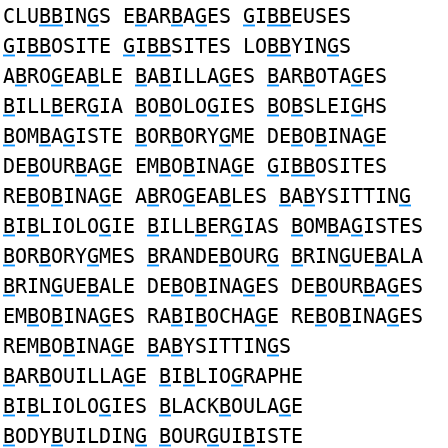
CLU
BB
IN
G
S E
B
AR
B
A
G
ES
G
I
BB
EUSES
G
I
BB
OSITE
G
I
BB
SITES LO
BB
YIN
G
S
A
B
RO
G
EA
B
LE
B
A
B
ILLA
G
ES
B
AR
B
OTA
G
ES
B
ILL
B
ER
G
IA
B
O
B
OLO
G
IES
B
O
B
SLEI
G
HS
B
OM
B
A
G
ISTE
B
OR
B
ORY
G
ME DE
B
O
B
INA
G
E
DE
B
OUR
B
A
G
E EM
B
O
B
INA
G
E
G
I
BB
OSITES
RE
B
O
B
INA
G
E A
B
RO
G
EA
B
LES
B
A
B
YSITTIN
G
B
I
B
LIOLO
G
IE
B
ILL
B
ER
G
IAS
B
OM
B
A
G
ISTES
B
OR
B
ORY
G
MES
B
RANDE
B
OUR
G
B
RIN
G
UE
B
ALA
B
RIN
G
UE
B
ALE DE
B
O
B
INA
G
ES DE
B
OUR
B
A
G
ES
EM
B
O
B
INA
G
ES RA
B
I
B
OCHA
G
E RE
B
O
B
INA
G
ES
REM
B
O
B
INA
G
E
B
A
B
YSITTIN
G
S
B
AR
B
OUILLA
G
E
B
I
B
LIO
G
RAPHE
B
I
B
LIOLO
G
IES
B
LACK
B
OULA
G
E
B
ODY
B
UILDIN
G
B
OUR
G
UI
B
ISTE