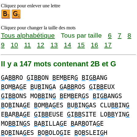
Cliquez pour enlever une lettre
Cliquez pour changer la taille des mots
Tous alphabétique
Tous par taille
6
7
8
9
10
11
12
13
14
15
16
17
Il y a 147 mots contenant 2B et G
G
A
BB
RO
G
I
BB
ON
B
EM
B
ER
G
B
I
GB
ANG
B
OM
B
A
G
E
B
U
B
IN
G
A
G
A
BB
ROS
G
I
BB
EUX
G
I
BB
ONS MO
BB
IN
G
B
EM
B
ER
G
S
B
I
GB
ANGS
B
O
B
INA
G
E
B
OM
B
A
G
ES
B
U
B
IN
G
AS CLU
BB
IN
G
E
B
AR
B
A
G
E
G
I
BB
EUSE
G
I
BB
SITE LO
BB
YIN
G
MO
BB
IN
G
S
B
A
B
ILLA
G
E
B
AR
B
OTA
G
E
B
O
B
INA
G
ES
B
O
B
OLO
G
IE
B
O
B
SLEI
G
H