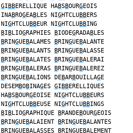
G
I
BB
ERELLIQUE HA
B
S
B
OUR
G
EOIS
INA
B
RO
G
EA
B
LES NI
G
HTCLU
BB
ERS
NI
G
HTCLU
BB
EUR NI
G
HTCLU
BB
ING
B
I
B
LIO
G
RAPHIES
B
IODE
G
RADA
B
LES
B
RIN
G
UE
B
ALAMES
B
RIN
G
UE
B
ALANTE
B
RIN
G
UE
B
ALANTS
B
RIN
G
UE
B
ALASSE
B
RIN
G
UE
B
ALATES
B
RIN
G
UE
B
ALERAI
B
RIN
G
UE
B
ALERAS
B
RIN
G
UE
B
ALEREZ
B
RIN
G
UE
B
ALIONS DE
B
AR
B
OUILLA
G
E
DESEM
B
O
B
INA
G
ES
G
I
BB
ERELLIQUES
HA
B
S
B
OUR
G
EOISE NI
G
HTCLU
BB
EURS
NI
G
HTCLU
BB
EUSE NI
G
HTCLU
BB
INGS
B
I
B
LIO
G
RAPHIQUE
B
RANDE
B
OUR
G
EOIS
B
RIN
G
UE
B
ALAIENT
B
RIN
G
UE
B
ALANTES
B
RIN
G
UE
B
ALASSES
B
RIN
G
UE
B
ALEMENT