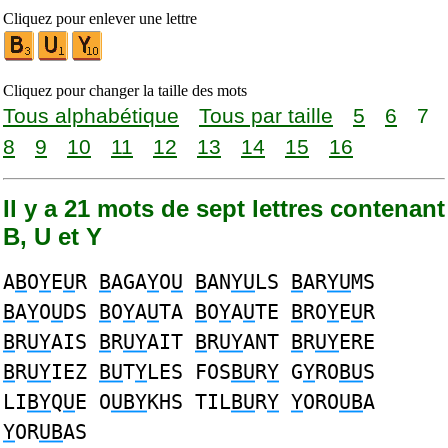
Cliquez pour enlever une lettre
Cliquez pour changer la taille des mots
Tous alphabétique
Tous par taille
5
6
7
8
9
10
11
12
13
14
15
16
Il y a 21 mots de sept lettres contenant
B, U et Y
A
B
O
Y
E
U
R
B
AGA
Y
O
U
B
AN
YU
LS
B
AR
YU
MS
B
A
Y
O
U
DS
B
O
Y
A
U
TA
B
O
Y
A
U
TE
B
RO
Y
E
U
R
B
R
UY
AIS
B
R
UY
AIT
B
R
UY
ANT
B
R
UY
ERE
B
R
UY
IEZ
BU
T
Y
LES FOS
BU
R
Y
G
Y
RO
BU
S
LI
BY
Q
U
E O
UBY
KHS TIL
BU
R
Y
Y
ORO
UB
A
Y
OR
UB
AS