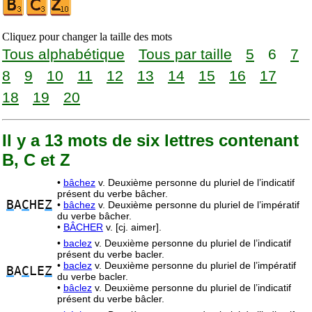
Cliquez pour changer la taille des mots
Tous alphabétique
Tous par taille
5
6
7
8
9
10
11
12
13
14
15
16
17
18
19
20
Il y a 13 mots de six lettres contenant
B, C et Z
•
bâchez
v. Deuxième personne du pluriel de l’indicatif
présent du verbe bâcher.
B
A
C
HE
Z
•
bâchez
v. Deuxième personne du pluriel de l’impératif
du verbe bâcher.
•
BÂCHER
v. [cj. aimer].
•
baclez
v. Deuxième personne du pluriel de l’indicatif
présent du verbe bacler.
•
baclez
v. Deuxième personne du pluriel de l’impératif
B
A
C
LE
Z
du verbe bacler.
•
bâclez
v. Deuxième personne du pluriel de l’indicatif
présent du verbe bâcler.