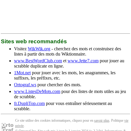
Sites web recommandés
Visitez
WikWik.org
- cherchez des mots et construisez des
listes à partir des mots du Wiktionnaire.
www.BestWordClub.com
et
www.Jette7.com
pour jouer au
scrabble duplicate en ligne.
1Mot.net
pour jouer avec les mots, les anagrammes, les
suffixes, les préfixes, etc.
Ortograf.ws
pour chercher des mots.
www.ListesDeMots.com
pour des listes de mots utiles au jeu
de scrabble.
fr.DupliTop.com
pour vous entraîner sérieusement au
scrabble.
Ce site utilise des cookies informatiques, cliquez pour en
savoir plus
. Politique
vie
privée
.