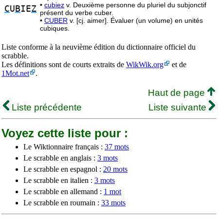
•
cubiez
v. Deuxième personne du pluriel du subjonctif
C
U
B
IE
Z
présent du verbe cuber.
•
CUBER
v. [cj. aimer]. Évaluer (un volume) en unités
cubiques.
Liste conforme à la neuvième édition du dictionnaire officiel du
scrabble.
Les définitions sont de courts extraits de
WikWik.org
et de
1Mot.net
.
Haut de page
Liste précédente
Liste suivante
Voyez cette liste pour :
Le Wiktionnaire français :
37 mots
Le scrabble en anglais :
3 mots
Le scrabble en espagnol :
20 mots
Le scrabble en italien :
3 mots
Le scrabble en allemand :
1 mot
Le scrabble en roumain :
33 mots