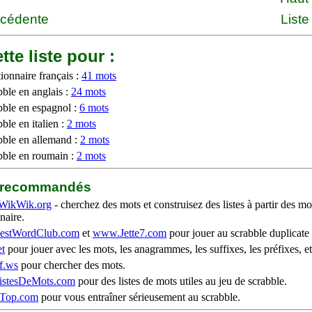
écédente
Liste
tte liste pour :
ionnaire français :
41 mots
bble en anglais :
24 mots
bble en espagnol :
6 mots
ble en italien :
2 mots
bble en allemand :
2 mots
bble en roumain :
2 mots
b recommandés
WikWik.org
- cherchez des mots et construisez des listes à partir des mo
naire.
stWordClub.com
et
www.Jette7.com
pour jouer au scrabble duplicate 
t
pour jouer avec les mots, les anagrammes, les suffixes, les préfixes, et
f.ws
pour chercher des mots.
stesDeMots.com
pour des listes de mots utiles au jeu de scrabble.
iTop.com
pour vous entraîner sérieusement au scrabble.