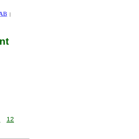
 AB
|
nt
1
12