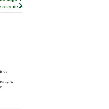
 suivante
ts du
en ligne.
c.