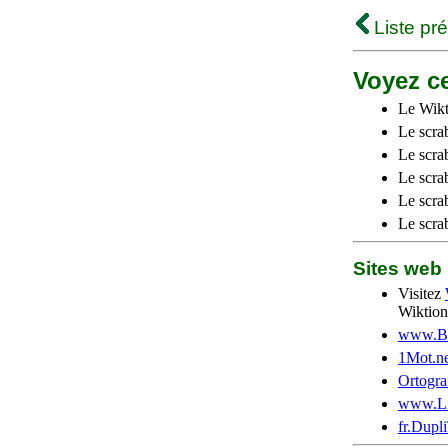
Liste pr
Voyez ce
Le Wikt
Le scra
Le scra
Le scrab
Le scra
Le scra
Sites we
Visitez
Wiktion
www.Be
1Mot.ne
Ortogra
www.Li
fr.Dupl