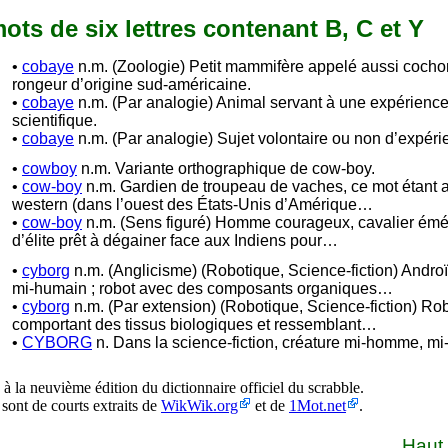
 mots de six lettres contenant B, C et Y
•
cobaye
n.m. (Zoologie) Petit mammifère appelé aussi cocho
rongeur d’origine sud-américaine.
•
cobaye
n.m. (Par analogie) Animal servant à une expérienc
scientifique.
•
cobaye
n.m. (Par analogie) Sujet volontaire ou non d’expéri
•
cowboy
n.m. Variante orthographique de cow-boy.
•
cow-boy
n.m. Gardien de troupeau de vaches, ce mot étant 
western (dans l’ouest des États-Unis d’Amérique…
•
cow-boy
n.m. (Sens figuré) Homme courageux, cavalier éméri
d’élite prêt à dégainer face aux Indiens pour…
•
cyborg
n.m. (Anglicisme) (Robotique, Science-fiction) Androï
mi-humain ; robot avec des composants organiques…
•
cyborg
n.m. (Par extension) (Robotique, Science-fiction) Ro
comportant des tissus biologiques et ressemblant…
•
CYBORG
n. Dans la science-fiction, créature mi-homme, mi-
à la neuvième édition du dictionnaire officiel du scrabble.
 sont de courts extraits de
WikWik.org
et de
1Mot.net
.
Haut