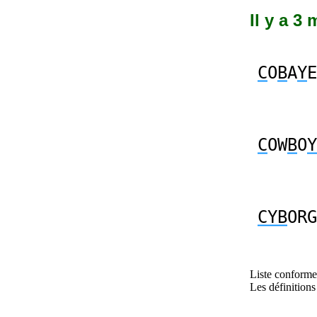
Il y a 3
C
O
B
A
Y
E
C
OW
B
O
Y
CYB
ORG
Liste conforme 
Les définitions