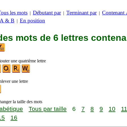
Tous les mots
Débutant par
Terminant par
Contenant
|
|
|
 A & B
En position
|
des mots de 6 lettres contena
outer une quatrième lettre
lever une lettre
anger la taille des mots
abétique
Tous par taille
6
7
8
9
10
1
15
16