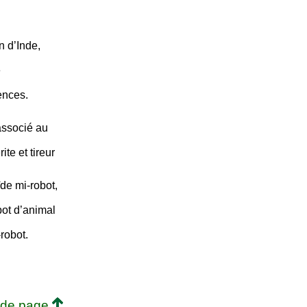
n d’Inde,
e
ences.
associé au
te et tireur
de mi-robot,
bot d’animal
robot.
 de page