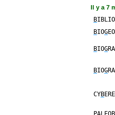
Il y a 7
B
IBLIO
B
IO
G
EO
B
IO
G
RA
B
IO
G
RA
CY
B
ERE
P
ALEO
B