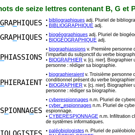
 mots de seize lettres contenant B, G et 
•
bibliographiques
adj. Pluriel de bibliogr
G
RA
P
HIQUES
•
BIBLIOGRAPHIQUE
adj.
•
biogéographiques
adj. Pluriel de biogé
GRA
P
HIQUES
•
BIOGÉOGRAPHIQUE
adj.
•
biographiassions
v. Première personne d
l’imparfait du subjonctif du verbe biograph
P
HIASSIONS
•
BIOGRAPHIER
v. [cj. nier]. Biographier
personne : rédiger sa biographie.
•
biographieraient
v. Troisième personne d
conditionnel présent du verbe biographier
P
HIERAIENT
•
BIOGRAPHIER
v. [cj. nier]. Biographier
personne : rédiger sa biographie.
•
cyberespionnages
n.m. Pluriel de cybe
•
cyber␣espionnages
n.m. Pluriel de cybe
S
P
IONNA
G
ES
espionnage.
•
CYBERESPIONNAGE
n.m. Infiltration 
de systèmes informatiques.
•
paléobiologistes
n. Pluriel de paléobiolo
IOLO
G
ISTES