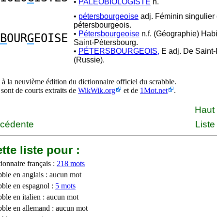
•
PALÉOBIOLOGISTE
n.
•
pétersbourgeoise
adj. Féminin singulier
pétersbourgeois.
•
Pétersbourgeoise
n.f. (Géographie) Habi
B
OUR
G
EOISE
Saint-Pétersbourg.
•
PÉTERSBOURGEOIS,
E adj. De Saint
(Russie).
à la neuvième édition du dictionnaire officiel du scrabble.
 sont de courts extraits de
WikWik.org
et de
1Mot.net
.
Haut
écédente
Liste
tte liste pour :
ionnaire français :
218 mots
bble en anglais : aucun mot
bble en espagnol :
5 mots
ble en italien : aucun mot
bble en allemand : aucun mot