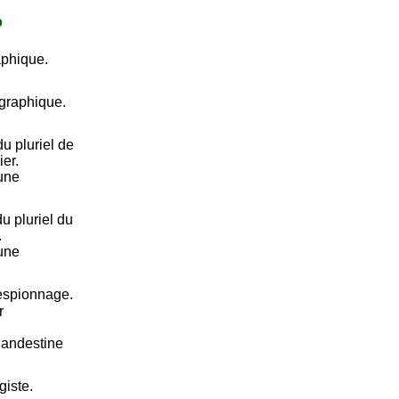
P
aphique.
ographique.
u pluriel de
ier.
 une
u pluriel du
.
 une
respionnage.
r
clandestine
giste.