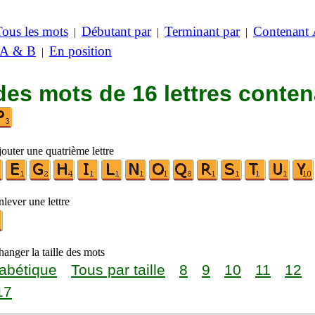
Tous les mots
Débutant par
Terminant par
Contenant
|
|
|
 A & B
En position
|
des mots de 16 lettres conte
outer une quatrième lettre
lever une lettre
anger la taille des mots
abétique
Tous par taille
8
9
10
11
12
17