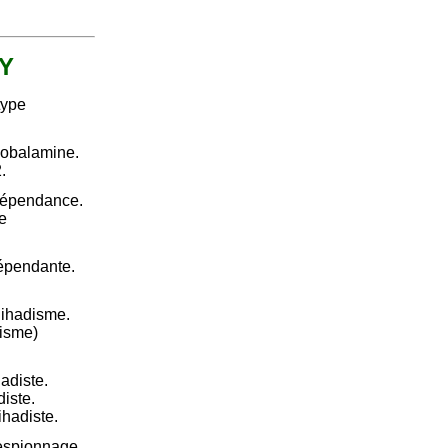
 Y
type
cobalamine.
.
rdépendance.
e
dépendante.
jihadisme.
disme)
hadiste.
diste.
ihadiste.
respionnage.