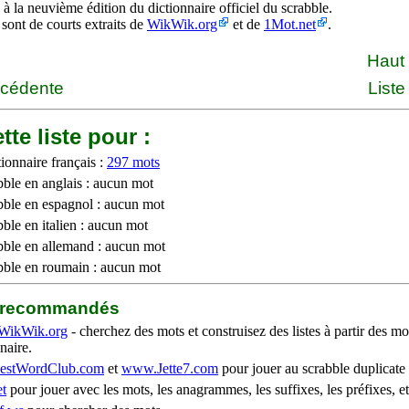
à la neuvième édition du dictionnaire officiel du scrabble.
 sont de courts extraits de
WikWik.org
et de
1Mot.net
.
Haut
écédente
Liste
tte liste pour :
ionnaire français :
297 mots
bble en anglais : aucun mot
bble en espagnol : aucun mot
ble en italien : aucun mot
bble en allemand : aucun mot
bble en roumain : aucun mot
b recommandés
WikWik.org
- cherchez des mots et construisez des listes à partir des mo
naire.
stWordClub.com
et
www.Jette7.com
pour jouer au scrabble duplicate 
t
pour jouer avec les mots, les anagrammes, les suffixes, les préfixes, et