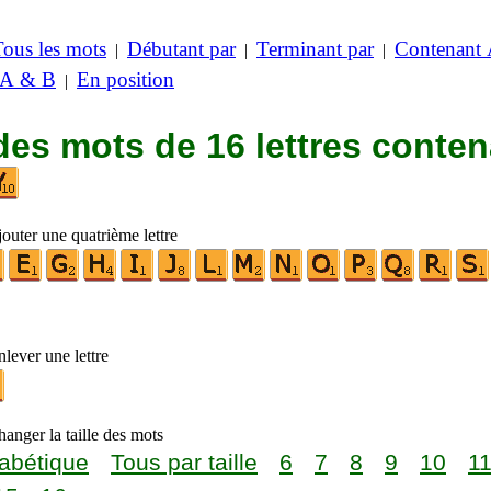
Tous les mots
Débutant par
Terminant par
Contenant
|
|
|
 A & B
En position
|
des mots de 16 lettres conte
outer une quatrième lettre
lever une lettre
anger la taille des mots
abétique
Tous par taille
6
7
8
9
10
1