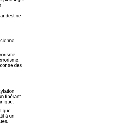
r
clandestine
icienne.
rorisme.
errorisme.
 contre des
ylation.
n libérant
anique.
lique.
tif à un
ues.