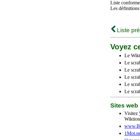
Liste conforme 
Les définitions
Liste pr
Voyez ce
Le Wikt
Le scra
Le scra
Le scrab
Le scra
Le scra
Sites we
Visitez
Wiktion
www.Be
1Mot.ne