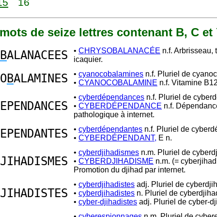
15
16
2 mots de seize lettres contenant B, C et
•
CHRYSOBALANACÉE
n.f. Arbrisseau, 
B
ALANACEES
icaquier.
•
cyanocobalamines
n.f. Pluriel de cyano
O
B
ALAMINES
•
CYANOCOBALAMINE
n.f. Vitamine B12
•
cyberdépendances
n.f. Pluriel de cybe
EPENDANCES
•
CYBERDÉPENDANCE
n.f. Dépendanc
pathologique à internet.
•
cyberdépendantes
n.f. Pluriel de cyber
EPENDANTES
•
CYBERDÉPENDANT,
E n.
•
cyberdjihadismes
n.m. Pluriel de cyberd
JIHADISMES
•
CYBERDJIHADISME
n.m. (= cyberjiha
Promotion du djihad par internet.
•
cyberdjihadistes
adj. Pluriel de cyberdji
JIHADISTES
•
cyberdjihadistes
n. Pluriel de cyberdjiha
•
cyber-djihadistes
adj. Pluriel de cyber-dj
•
cyberespionnages
n.m. Pluriel de cybe