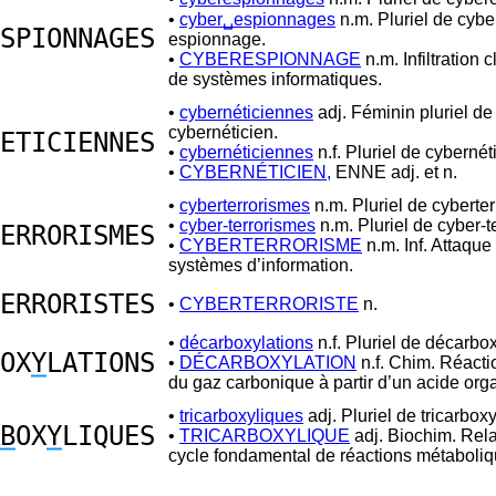
•
cyber␣espionnages
n.m. Pluriel de cybe
SPIONNAGES
espionnage.
•
CYBERESPIONNAGE
n.m. Infiltration 
de systèmes informatiques.
•
cybernéticiennes
adj. Féminin pluriel de
cybernéticien.
ETICIENNES
•
cybernéticiennes
n.f. Pluriel de cybernét
•
CYBERNÉTICIEN,
ENNE adj. et n.
•
cyberterrorismes
n.m. Pluriel de cyberter
•
cyber-terrorismes
n.m. Pluriel de cyber-t
ERRORISMES
•
CYBERTERRORISME
n.m. Inf. Attaque
systèmes d’information.
ERRORISTES
•
CYBERTERRORISTE
n.
•
décarboxylations
n.f. Pluriel de décarbox
OX
Y
LATIONS
•
DÉCARBOXYLATION
n.f. Chim. Réactio
du gaz carbonique à partir d’un acide org
•
tricarboxyliques
adj. Pluriel de tricarboxy
B
OX
Y
LIQUES
•
TRICARBOXYLIQUE
adj. Biochim. Rela
cycle fondamental de réactions métaboliq