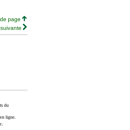
 de page
 suivante
ts du
en ligne.
c.