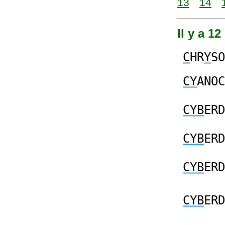
13
14
Il y a 1
C
HR
Y
SO
CY
ANOC
CYB
ERD
CYB
ERD
CYB
ERD
CYB
ERD