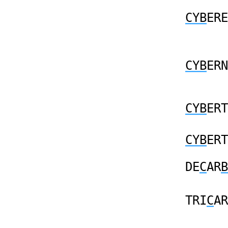
CYB
ERE
CYB
ERN
CYB
ERT
CYB
ERT
DE
C
AR
B
TRI
C
AR