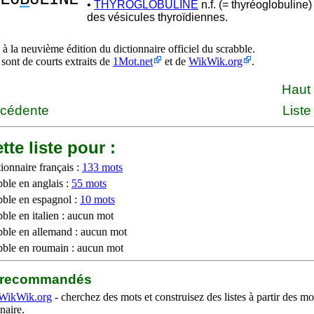
•
THYROGLOBULINE
n.f. (= thyréoglobuline)
des vésicules thyroïdiennes.
à la neuvième édition du dictionnaire officiel du scrabble.
 sont de courts extraits de
1Mot.net
et de
WikWik.org
.
Haut
écédente
Liste
tte liste pour :
ionnaire français :
133 mots
bble en anglais :
55 mots
bble en espagnol :
10 mots
ble en italien : aucun mot
bble en allemand : aucun mot
bble en roumain : aucun mot
b recommandés
WikWik.org
- cherchez des mots et construisez des listes à partir des mo
naire.