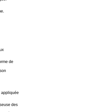
ue.
ux
Forme de
ison
e appliquée
rseuse des