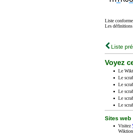
Liste conforme 
Les définitions
Liste pr
Voyez ce
Le Wikt
Le scra
Le scra
Le scrab
Le scra
Le scra
Sites we
Visitez
Wiktion