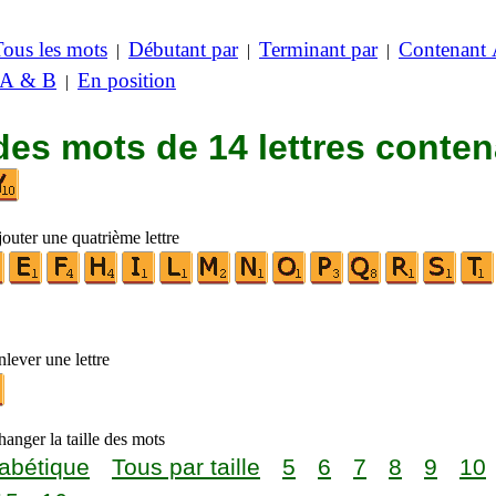
Tous les mots
Débutant par
Terminant par
Contenant
|
|
|
 A & B
En position
|
des mots de 14 lettres conte
outer une quatrième lettre
lever une lettre
anger la taille des mots
abétique
Tous par taille
5
6
7
8
9
10