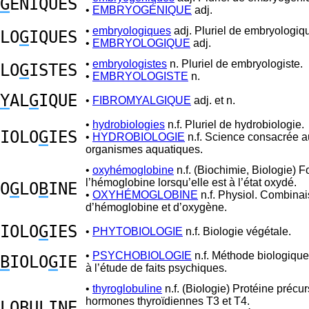
G
ENIQUES
•
EMBRYOGÉNIQUE
adj.
•
embryologiques
adj. Pluriel de embryologiq
LO
G
IQUES
•
EMBRYOLOGIQUE
adj.
•
embryologistes
n. Pluriel de embryologiste.
LO
G
ISTES
•
EMBRYOLOGISTE
n.
Y
AL
G
IQUE
•
FIBROMYALGIQUE
adj. et n.
•
hydrobiologies
n.f. Pluriel de hydrobiologie.
IOLO
G
IES
•
HYDROBIOLOGIE
n.f. Science consacrée a
organismes aquatiques.
•
oxyhémoglobine
n.f. (Biochimie, Biologie) 
l’hémoglobine lorsqu’elle est à l’état oxydé.
O
G
LO
B
INE
•
OXYHÉMOGLOBINE
n.f. Physiol. Combina
d’hémoglobine et d’oxygène.
IOLO
G
IES
•
PHYTOBIOLOGIE
n.f. Biologie végétale.
•
PSYCHOBIOLOGIE
n.f. Méthode biologiqu
B
IOLO
G
IE
à l’étude de faits psychiques.
•
thyroglobuline
n.f. (Biologie) Protéine précu
hormones thyroïdiennes T3 et T4.
LO
B
ULINE