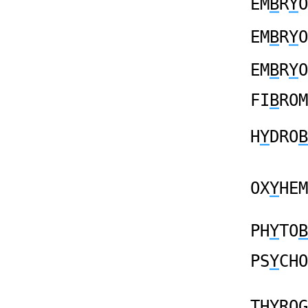
EM
B
R
Y
O
EM
B
R
Y
O
EM
B
R
Y
O
FI
B
ROM
H
Y
DRO
B
OX
Y
HEM
PH
Y
TO
B
PS
Y
CHO
TH
Y
RO
G