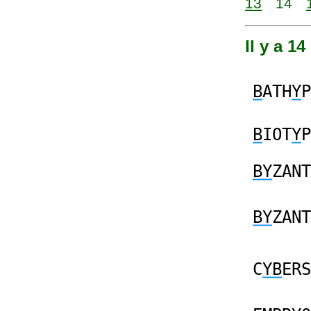
13
14
Il y a 1
B
ATH
Y
P
B
IOT
Y
P
BY
ZANT
BY
ZANT
C
YB
ERS