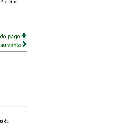
 Protéine
 de page
 suivante
ts du