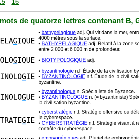
15
16
4 mots de quatorze lettres contenant B, 
•
bathypélagique
adj. Qui vit dans la mer, ent
4000 mètres sous la surface.
ELA
G
IQUE
•
BATHYPÉLAGIQUE
adj. Relatif à la zone 
entre 2 000 et 6 000 m de profondeur.
OLO
G
IQUE
•
BIOTYPOLOGIQUE
adj.
•
byzantinologie
n.f. Étude de la civilisation b
INOLO
G
IE
•
BYZANTINOLOGIE
n.f. Étude de la civilisat
byzantine.
•
byzantinologue
n. Spécialiste de Byzance.
INOLO
G
UE
•
BYZANTINOLOGUE
n. (= byzantiniste) Spé
la civilisation byzantine.
•
cyberstratégie
n.f. Stratégie offensive ou dé
le cyberespace.
TRATE
G
IE
•
CYBERSTRATÉGIE
n.f. Stratégie visant à r
contrôle du cyberespace.
•
embryogéniques
adj. Pluriel de embryogéni