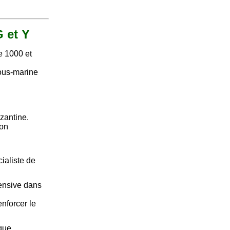
G et Y
re 1000 et
sous-marine
yzantine.
ion
cialiste de
fensive dans
enforcer le
que.