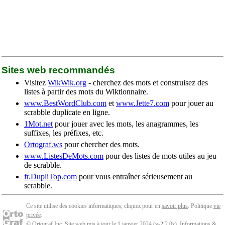
Sites web recommandés
Visitez
WikWik.org
- cherchez des mots et construisez des
listes à partir des mots du Wiktionnaire.
www.BestWordClub.com
et
www.Jette7.com
pour jouer au
scrabble duplicate en ligne.
1Mot.net
pour jouer avec les mots, les anagrammes, les
suffixes, les préfixes, etc.
Ortograf.ws
pour chercher des mots.
www.ListesDeMots.com
pour des listes de mots utiles au jeu
de scrabble.
fr.DupliTop.com
pour vous entraîner sérieusement au
scrabble.
Ce site utilise des cookies informatiques, cliquez pour en
savoir plus
. Politique
vie
privée
.
© Ortograf Inc. Site web mis à jour le 1 janvier 2024 (v-2.2.0
z
).
Informations &