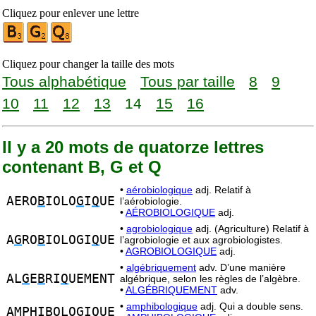
Cliquez pour enlever une lettre
Cliquez pour changer la taille des mots
Tous alphabétique
Tous par taille
8
9
10
11
12
13
14
15
16
Il y a 20 mots de quatorze lettres
contenant B, G et Q
•
aérobiologique
adj. Relatif à
AERO
B
IOLO
G
I
Q
UE
l’aérobiologie.
•
AÉROBIOLOGIQUE
adj.
•
agrobiologique
adj. (Agriculture) Relatif à
A
G
RO
B
IOLOGI
Q
UE
l’agrobiologie et aux agrobiologistes.
•
AGROBIOLOGIQUE
adj.
•
algébriquement
adv. D’une manière
AL
G
E
B
RI
Q
UEMENT
algébrique, selon les règles de l’algèbre.
•
ALGÉBRIQUEMENT
adv.
•
amphibologique
adj. Qui a double sens.
AMPHI
B
OLO
G
I
Q
UE