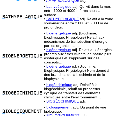
•
AMPHIBOLOGIQUE
adj.
•
bathypélagique
adj. Qui vit dans la mer,
entre 1000 et 4000 mètres sous la
surface.
B
ATHYPELA
G
I
Q
UE
•
BATHYPÉLAGIQUE
adj. Relatif à la zone
sous-marine entre 2 000 et 6 000 m de
profondeur.
•
bioénergétique
adj. (Biochimie,
Biophysique, Physiologie) Relatif aux
mécanismes de transduction d’énergie
par les organismes…
•
bioénergétique
adj. Relatif aux énergies
propres aux êtres vivants, de nature plus
B
IOENER
G
ETI
Q
UE
ésotériques et s’appuyant sur des
concepts…
•
bioénergétique
n.f. (Biochimie,
Biophysique, Physiologie) Nom donné à
des branches de la biochimie et de la
biophysique…
•
biogéochimique
adj. Relatif à la
biogéochimie, relatif au processus
B
IO
G
EOCHIMI
Q
UE
cyclique de transfert des éléments
chimiques entre l’environnement…
•
BIOGÉOCHIMIQUE
adj.
•
biologiquement
adv. Du point de vue
B
IOLO
G
I
Q
UEMENT
biologique.
•
BIOLOGIQUEMENT
adv.