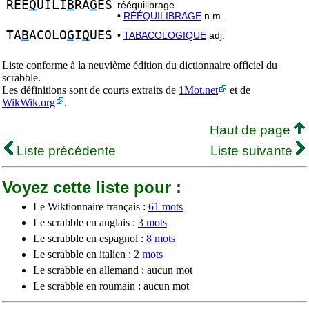
REE
Q
UILI
B
RA
G
ES
rééquilibrage.
•
RÉÉQUILIBRAGE
n.m.
TA
B
ACOLO
G
I
Q
UES
•
TABACOLOGIQUE
adj.
Liste conforme à la neuvième édition du dictionnaire officiel du
scrabble.
Les définitions sont de courts extraits de
1Mot.net
et de
WikWik.org
.
Haut de page
Liste précédente
Liste suivante
Voyez cette liste pour :
Le Wiktionnaire français :
61 mots
Le scrabble en anglais :
3 mots
Le scrabble en espagnol :
8 mots
Le scrabble en italien :
2 mots
Le scrabble en allemand : aucun mot
Le scrabble en roumain : aucun mot