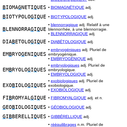
B
IOMA
G
NETI
Q
UES
•
BIOMAGNÉTIQUE
adj.
B
IOTYPOLO
G
I
Q
UE
•
BIOTYPOLOGIQUE
adj.
•
blennorragique
adj. Relatif à une
B
LENNORRA
G
I
Q
UE
blennorrhée, à une blennorragie.
•
BLENNORRAGIQUE
adj.
DIA
B
ETOLO
G
I
Q
UE
•
DIABÉTOLOGIQUE
adj.
•
embryogéniques
adj. Pluriel de
EM
B
RYO
G
ENI
Q
UES
embryogénique.
•
EMBRYOGÉNIQUE
adj.
•
embryologiques
adj. Pluriel de
EM
B
RYOLO
G
I
Q
UES
embryologique.
•
EMBRYOLOGIQUE
adj.
•
exobiologiques
adj. Pluriel de
EXO
B
IOLO
G
I
Q
UES
exobiologique.
•
EXOBIOLOGIQUE
adj.
FI
B
ROMYAL
G
I
Q
UE
•
FIBROMYALGIQUE
adj. et n.
G
EO
B
IOLOGI
Q
UES
•
GÉOBIOLOGIQUE
adj.
G
I
B
BERELLI
Q
UES
•
GIBBÉRELLIQUE
adj.
•
rééquilibrages
n.m. Pluriel de