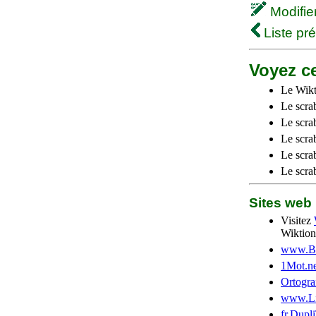
Modifier 
Liste pr
Voyez ce
Le Wikt
Le scra
Le scra
Le scrab
Le scra
Le scra
Sites we
Visitez
Wiktion
www.Be
1Mot.ne
Ortogra
www.Li
fr.Dupl