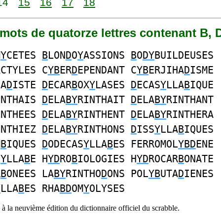
14
15
16
17
18
9 mots de quatorze lettres contenant B, 
M
Y
CETES
B
LON
D
O
Y
ASSIONS
B
O
DY
BUILDEUSES
ACTYLES C
YB
ER
D
EPENDANT C
YB
ERJIHA
D
ISME
HA
D
ISTE
D
ECAR
B
OX
Y
LASES
D
ECAS
Y
LLA
B
IQUE
INTHAIS
D
ELA
BY
RINTHAIT
D
ELA
BY
RINTHANT
INTHEES
D
ELA
BY
RINTHENT
D
ELA
BY
RINTHERA
INTHIEZ
D
ELA
BY
RINTHONS
D
ISS
Y
LLA
B
IQUES
M
B
IQUES
D
ODECAS
Y
LLA
B
ES FERROMOL
YBD
ENE
S
Y
LLA
B
E H
YD
RO
B
IOLOGIES H
YD
ROCAR
B
ONATE
R
B
ONEES LA
BY
RINTHO
D
ONS POL
YB
UTA
D
IENES
Y
LLA
B
ES RHA
BD
OM
Y
OLYSES
à la neuvième édition du dictionnaire officiel du scrabble.