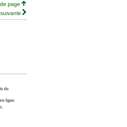
 de page
 suivante
ts du
en ligne.
c.