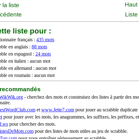
Haut
la liste
écédente
Liste
tte liste pour :
ionnaire français :
435 mots
bble en anglais :
88 mots
bble en espagnol :
24 mots
ble en italien : aucun mot
bble en allemand : aucun mot
bble en roumain : aucun mot
b recommandés
WikWik.org
- cherchez des mots et construisez des listes à partir des mo
naire.
stWordClub.com
et
www.Jette7.com
pour jouer au scrabble duplicate 
t
pour jouer avec les mots, les anagrammes, les suffixes, les préfixes, et
f.ws
pour chercher des mots.
stesDeMots.com
pour des listes de mots utiles au jeu de scrabble.
iTop.com
pour vous entraîner sérieusement au scrabble.