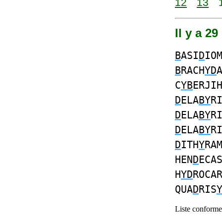
12
13
Il y a 2
B
ASI
D
IO
B
RACH
YD
C
YB
ERJI
D
ELA
BY
R
D
ELA
BY
R
D
ELA
BY
R
D
ITH
Y
RA
HEN
D
ECA
H
YD
ROCA
QUA
D
RIS
Liste conforme 