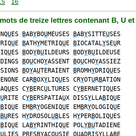
15
16
7 mots de treize lettres contenant B, U et
YNQ
U
ES
B
AB
Y
BO
U
MEUSES
B
AB
Y
SITTE
U
SES
TRIQ
U
E
B
ATH
Y
METRIQ
U
E
B
IOCATAL
Y
SE
U
R
MIQ
U
ES
B
OD
Y
B
U
ILDEURS
B
OD
Y
B
U
ILDEUSE
LDINGS
B
O
U
CHO
Y
ASSENT
B
O
U
CHO
Y
ASSIEZ
SSIONS
B
O
Y
A
U
TERAIENT
B
ROMH
Y
DRIQ
U
ES
HENONE CAR
B
OX
Y
LIQ
U
ES CR
Y
OT
U
R
B
ATION
TAQ
U
ES C
YB
ERC
U
LTURES C
YB
ERNETIQ
U
ES
C
U
RITE C
YB
ERSPATIA
U
X DISS
Y
LLA
B
IQ
U
E
M
B
IQ
U
E EM
B
R
Y
OGENIQ
U
E EM
B
R
Y
OLOGIQ
U
E
R
BU
RES H
Y
DROSOL
UB
LES H
Y
PER
B
OLIQ
U
ES
A
B
IQ
U
E LA
BY
RINTHIQ
U
E POL
YBU
TADIENE
BU
LIES PRES
BY
ACO
U
SIE Q
U
ADRIS
Y
LLA
B
E