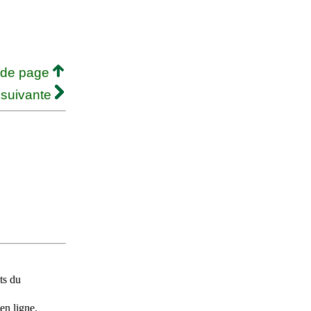
 de page
 suivante
ts du
en ligne.