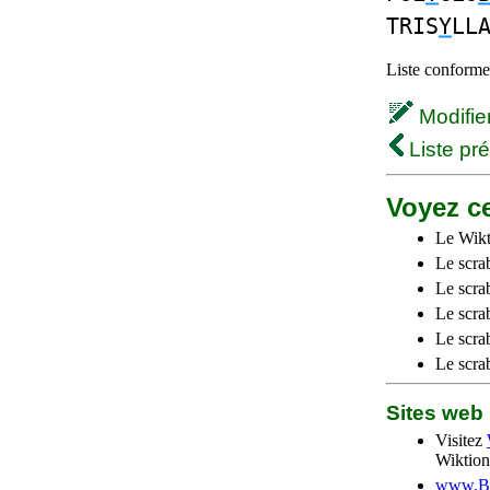
TRIS
Y
LL
Liste conforme 
Modifier 
Liste pr
Voyez ce
Le Wikt
Le scra
Le scra
Le scrab
Le scra
Le scra
Sites we
Visitez
Wiktion
www.Be