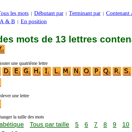
Tous les mots
Débutant par
Terminant par
Contenant
|
|
|
 A & B
En position
|
des mots de 13 lettres conte
outer une quatrième lettre
lever une lettre
anger la taille des mots
abétique
Tous par taille
5
6
7
8
9
10