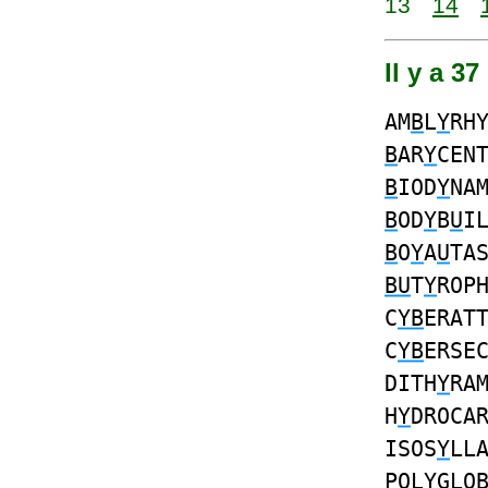
13
14
Il y a 3
AM
B
L
Y
RH
B
AR
Y
CEN
B
IOD
Y
NA
B
OD
Y
B
U
I
B
O
Y
A
U
TA
BU
T
Y
ROP
C
YB
ERAT
C
YB
ERSE
DITH
Y
RA
H
Y
DROCA
ISOS
Y
LL
POL
Y
GLO