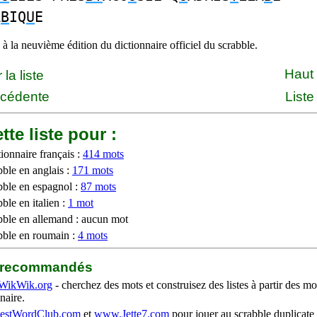
A
B
IQ
U
E
à la neuvième édition du dictionnaire officiel du scrabble.
Haut
la liste
écédente
Liste
tte liste pour :
ionnaire français :
414 mots
bble en anglais :
171 mots
bble en espagnol :
87 mots
ble en italien :
1 mot
bble en allemand : aucun mot
bble en roumain :
4 mots
b recommandés
WikWik.org
- cherchez des mots et construisez des listes à partir des mo
naire.
stWordClub.com
et
www.Jette7.com
pour jouer au scrabble duplicate 