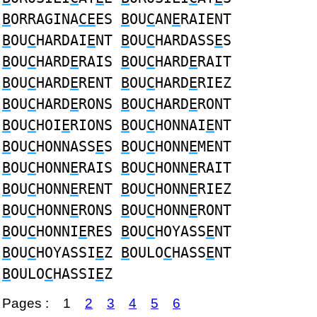
B
ORRAGINA
CE
ES
B
OU
C
AN
E
RAIENT
B
OU
C
HARDAI
E
NT
B
OU
C
HARDASS
E
S
B
OU
C
HARD
E
RAIS
B
OU
C
HARD
E
RAIT
B
OU
C
HARD
E
RENT
B
OU
C
HARD
E
RIEZ
B
OU
C
HARD
E
RONS
B
OU
C
HARD
E
RONT
B
OU
C
HOI
E
RIONS
B
OU
C
HONNAI
E
NT
B
OU
C
HONNASS
E
S
B
OU
C
HONN
E
MENT
B
OU
C
HONN
E
RAIS
B
OU
C
HONN
E
RAIT
B
OU
C
HONN
E
RENT
B
OU
C
HONN
E
RIEZ
B
OU
C
HONN
E
RONS
B
OU
C
HONN
E
RONT
B
OU
C
HONNI
E
RES
B
OU
C
HOYASS
E
NT
B
OU
C
HOYASSI
E
Z
B
OULO
C
HASS
E
NT
B
OULO
C
HASSI
E
Z
Pages :
1
2
3
4
5
6