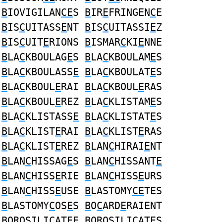
B
IOVIGILAN
CE
S
B
IR
E
FRINGEN
C
E
B
IS
C
UITASS
E
NT
B
IS
C
UITASSI
E
Z
B
IS
C
UIT
E
RIONS
B
ISMAR
C
KI
E
NNE
B
LA
C
KBOULAG
E
S
B
LA
C
KBOULAM
E
S
B
LA
C
KBOULASS
E
B
LA
C
KBOULAT
E
S
B
LA
C
KBOUL
E
RAI
B
LA
C
KBOUL
E
RAS
B
LA
C
KBOUL
E
REZ
B
LA
C
KLISTAM
E
S
B
LA
C
KLISTASS
E
B
LA
C
KLISTAT
E
S
B
LA
C
KLIST
E
RAI
B
LA
C
KLIST
E
RAS
B
LA
C
KLIST
E
REZ
B
LAN
C
HIRAI
E
NT
B
LAN
C
HISSAG
E
S
B
LAN
C
HISSANT
E
B
LAN
C
HISS
E
RIE
B
LAN
C
HISS
E
URS
B
LAN
C
HISS
E
USE
B
LASTOMY
CE
TES
B
LASTOMY
C
OS
E
S
B
O
C
ARD
E
RAIENT
B
OROSILI
C
AT
E
E
B
OROSILI
C
AT
E
S