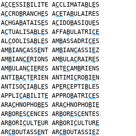
A
C
C
E
SSI
B
ILITE A
C
CLIMATA
B
L
E
S
A
C
CRO
B
RANCH
E
S A
CE
TA
B
ULAIRES
A
C
HGA
B
ATAIS
E
S A
C
IDO
B
ASIQU
E
S
A
C
TUALISA
B
L
E
S AFFA
B
ULATRI
CE
AL
C
OOLISA
B
L
E
S AM
B
ASSADRI
CE
S
AM
B
IAN
C
ASS
E
NT AM
B
IAN
C
ASSI
E
Z
AM
B
IAN
CE
RIONS AM
B
ULA
C
RAIR
E
S
AM
B
ULAN
C
I
E
RES ANT
EC
AM
B
RIENS
ANTI
B
A
C
T
E
RIEN ANTIMI
C
RO
B
I
E
N
ANTISO
C
IA
B
L
E
S AP
E
R
C
EPTI
B
LES
APPLI
C
A
B
ILIT
E
APPRO
B
ATRI
CE
S
ARA
C
HNOPHO
BE
S ARA
C
HNOPHO
B
I
E
AR
B
OR
E
S
C
ENCES AR
B
OR
E
S
C
ENTES
AR
B
ORI
C
ULT
E
UR AR
B
ORI
C
ULTUR
E
AR
CB
OUTASS
E
NT AR
CB
OUTASSI
E
Z