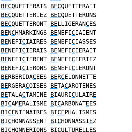
BEC
QUETTERAIS
BEC
QUETTERAIT
BEC
QUETTERIEZ
BEC
QUETTERONS
BEC
QUETTERONT
BE
LLIGERAN
C
ES
BE
N
C
HMARKINGS
BE
NEFI
C
IAIENT
BE
NEFI
C
IAIRES
BE
NEFI
C
IASSES
BE
NEFI
C
IERAIS
BE
NEFI
C
IERAIT
BE
NEFI
C
IERENT
BE
NEFI
C
IERIEZ
BE
NEFI
C
IERONS
BE
NEFI
C
IERONT
BE
RBERIDA
C
EES
BE
R
C
ELONNETTE
BE
RGERA
C
OISES
BE
TA
C
AROTENES
BE
TALA
C
TAMINE
B
IAURI
C
ULAIR
E
B
I
C
AM
E
RALISME
B
I
C
ARBONAT
E
ES
B
I
CE
NTENAIRES
B
I
CE
PHALISMES
B
I
C
HONNASS
E
NT
B
I
C
HONNASSI
E
Z
B
I
C
HONN
E
RIONS
B
I
C
ULTUR
E
LLES