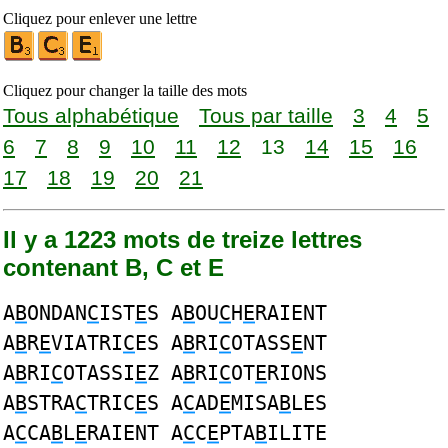
Cliquez pour enlever une lettre
Cliquez pour changer la taille des mots
Tous alphabétique
Tous par taille
3
4
5
6
7
8
9
10
11
12
13
14
15
16
17
18
19
20
21
Il y a 1223 mots de treize lettres
contenant B, C et E
A
B
ONDAN
C
IST
E
S A
B
OU
C
H
E
RAIENT
A
B
R
E
VIATRI
C
ES A
B
RI
C
OTASS
E
NT
A
B
RI
C
OTASSI
E
Z A
B
RI
C
OT
E
RIONS
A
B
STRA
C
TRIC
E
S A
C
AD
E
MISA
B
LES
A
C
CA
B
L
E
RAIENT A
C
C
E
PTA
B
ILITE