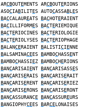
AR
CB
OUT
E
MENTS AR
CB
OUT
E
RIONS
ASO
C
IA
B
ILIT
E
S AUTO
C
ASSA
B
L
E
S
B
A
C
CALAUR
E
ATS
B
A
C
HOT
E
RAIENT
B
A
C
ILLIFORM
E
S
B
A
C
T
E
RIEMIQUE
B
A
C
T
E
RIOCINES
B
A
C
T
E
RIOLOGIE
B
A
C
T
E
RIOLYSES
B
A
C
T
E
RIOPHAGE
B
ALAN
CE
RAIENT
B
ALISTI
C
I
E
NNE
B
ALSAMINA
CE
ES
B
AMBO
C
HASS
E
NT
B
AMBO
C
HASSI
E
Z
B
AMBO
C
H
E
RIONS
B
AN
C
ARISAI
E
NT
B
AN
C
ARISASS
E
S
B
AN
C
ARIS
E
RAIS
B
AN
C
ARIS
E
RAIT
B
AN
C
ARIS
E
RENT
B
AN
C
ARIS
E
RIEZ
B
AN
C
ARIS
E
RONS
B
AN
C
ARIS
E
RONT
B
AN
C
ASSURANC
E
B
AN
C
ASSUR
E
URS
B
ANGIOPHY
CE
ES
B
AR
CE
LONAISES