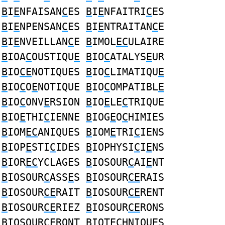
B
I
E
NFAISAN
C
ES
B
I
E
NFAITRI
C
ES
B
I
E
NPENSAN
C
ES
B
I
E
NTRAITAN
C
E
B
I
E
NVEILLAN
C
E
B
IMOL
EC
ULAIRE
B
IOA
C
OUSTIQU
E
B
IO
C
ATALYS
E
UR
B
IO
CE
NOTIQUES
B
IO
C
LIMATIQU
E
B
IO
C
O
E
NOTIQUE
B
IO
C
OMPATIBL
E
B
IO
C
ONV
E
RSION
B
IO
E
LE
C
TRIQUE
B
IO
E
THI
C
IENNE
B
IOG
E
O
C
HIMIES
B
IOM
EC
ANIQUES
B
IOM
E
TRI
C
IENS
B
IOP
E
STI
C
IDES
B
IOPHYSI
C
I
E
NS
B
IOR
EC
YCLAGES
B
IOSOUR
C
AI
E
NT
B
IOSOUR
C
ASS
E
S
B
IOSOUR
CE
RAIS
B
IOSOUR
CE
RAIT
B
IOSOUR
CE
RENT
B
IOSOUR
CE
RIEZ
B
IOSOUR
CE
RONS
B
IOSOUR
CE
RONT
B
IOT
EC
HNIQUES