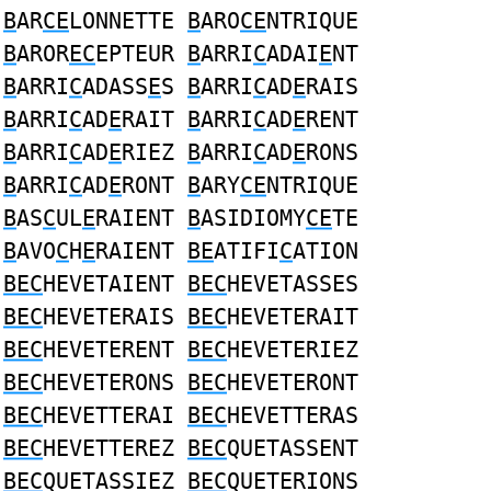
B
AR
CE
LONNETTE
B
ARO
CE
NTRIQUE
B
AROR
EC
EPTEUR
B
ARRI
C
ADAI
E
NT
B
ARRI
C
ADASS
E
S
B
ARRI
C
AD
E
RAIS
B
ARRI
C
AD
E
RAIT
B
ARRI
C
AD
E
RENT
B
ARRI
C
AD
E
RIEZ
B
ARRI
C
AD
E
RONS
B
ARRI
C
AD
E
RONT
B
ARY
CE
NTRIQUE
B
AS
C
UL
E
RAIENT
B
ASIDIOMY
CE
TE
B
AVO
C
H
E
RAIENT
BE
ATIFI
C
ATION
BEC
HEVETAIENT
BEC
HEVETASSES
BEC
HEVETERAIS
BEC
HEVETERAIT
BEC
HEVETERENT
BEC
HEVETERIEZ
BEC
HEVETERONS
BEC
HEVETERONT
BEC
HEVETTERAI
BEC
HEVETTERAS
BEC
HEVETTEREZ
BEC
QUETASSENT
BEC
QUETASSIEZ
BEC
QUETERIONS