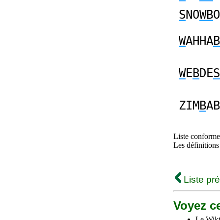
S
NO
WB
O
W
AHHA
B
W
E
B
DE
S
ZIM
B
AB
Liste conforme 
Les définitions
Liste pr
Voyez ce
Le Wikt