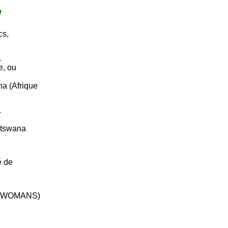
W
cs,
.
e, ou
a (Afrique
.
otswana
é de
YWOMANS)