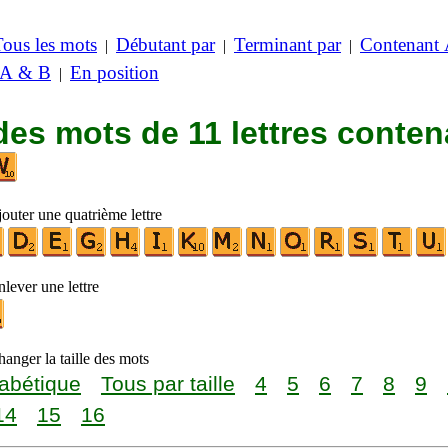
Tous les mots
Débutant par
Terminant par
Contenant
|
|
|
 A & B
En position
|
des mots de 11 lettres conten
outer une quatrième lettre
lever une lettre
anger la taille des mots
abétique
Tous par taille
4
5
6
7
8
9
14
15
16