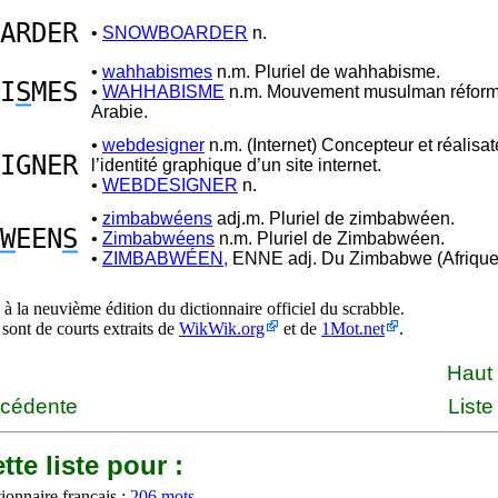
ARDER
•
SNOWBOARDER
n.
•
wahhabismes
n.m. Pluriel de wahhabisme.
I
S
MES
•
WAHHABISME
n.m. Mouvement musulman réformi
Arabie.
•
webdesigner
n.m. (Internet) Concepteur et réalisa
IGNER
l’identité graphique d’un site internet.
•
WEBDESIGNER
n.
•
zimbabwéens
adj.m. Pluriel de zimbabwéen.
W
EEN
S
•
Zimbabwéens
n.m. Pluriel de Zimbabwéen.
•
ZIMBABWÉEN,
ENNE adj. Du Zimbabwe (Afrique 
à la neuvième édition du dictionnaire officiel du scrabble.
 sont de courts extraits de
WikWik.org
et de
1Mot.net
.
Haut
écédente
Liste
tte liste pour :
ionnaire français :
206 mots