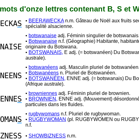
0 mots d'onze lettres contenant B, S et 
•
BEERAWECKA
n.m. Gâteau de Noël aux fruits se
ECKA
S
spécialité alsacienne.
•
botswanaise
adj. Féminin singulier de botswanais
•
Botswanaise
n.f. (Géographie) Habitante, habitant
NAISE
originaire du Botswana.
•
BOTSWANAIS,
E adj. (= botswanéen) Du Botswan
australe).
•
botswanéens
adj. Masculin pluriel de botswanéen
•
Botswanéens
n. Pluriel de Botswanéen.
NEENS
•
BOTSWANÉEN,
ENNE adj. (= botswanais) Du B
(Afrique australe).
•
browniennes
adj. Féminin pluriel de brownien.
ENNE
S
•
BROWNIEN,
ENNE adj. (Mouvement) désordonn
particules dans les fluides.
•
rugbywomans
n.f. Pluriel de rugbywoman.
OMAN
S
•
RUGBYWOMAN
(pl. RUGBYWOMEN ou RUGB
n.f.
ZNESS
•
SHOWBIZNESS
n.m.