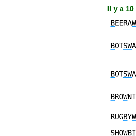
Il y a 1
B
EERA
W
B
OT
SW
A
B
OT
SW
A
B
RO
W
NI
RUG
B
Y
W
S
HO
WB
I