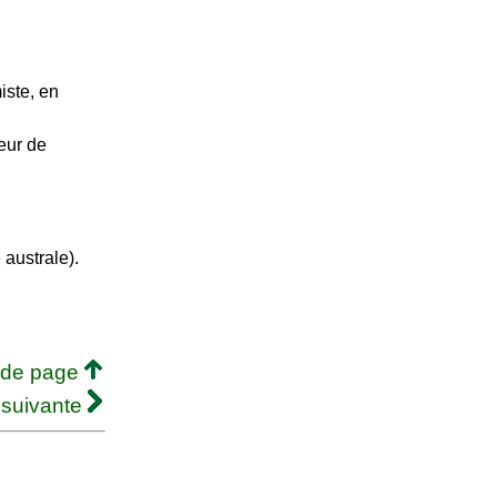
ste, en
teur de
australe).
 de page
 suivante