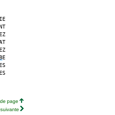
IE
NT
EZ
AT
EZ
B
E
ES
ES
 de page
 suivante