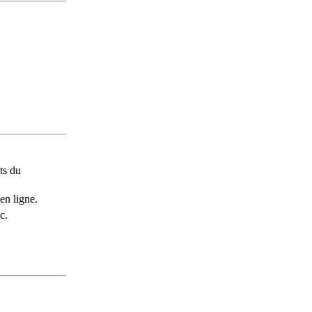
ts du
en ligne.
c.