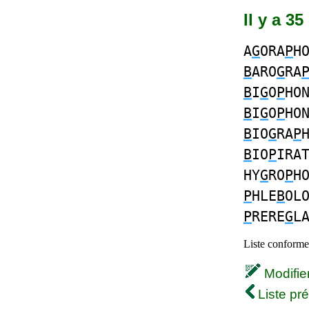
Il y a 3
A
G
ORA
P
H
B
ARO
G
RA
B
I
G
O
P
HO
B
I
G
O
P
HO
B
IO
G
RA
P
B
IO
P
IRA
HY
G
RO
P
H
P
HLE
B
OL
P
RERE
G
L
Liste conforme 
Modifier 
Liste pr