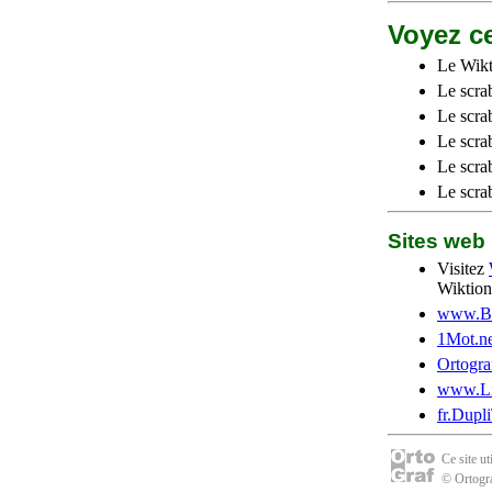
Voyez ce
Le Wikt
Le scra
Le scra
Le scrab
Le scra
Le scra
Sites we
Visitez
Wiktion
www.Be
1Mot.ne
Ortogra
www.Li
fr.Dupl
Ce site u
© Ortogra