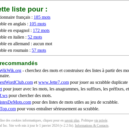
tte liste pour :
ionnaire français :
185 mots
bble en anglais :
105 mots
bble en espagnol :
172 mots
ble en italien :
52 mots
bble en allemand : aucun mot
bble en roumain :
57 mots
b recommandés
WikWik.org
- cherchez des mots et construisez des listes à partir des mo
naire.
stWordClub.com
et
www.Jette7.com
pour jouer au scrabble duplicate 
t
pour jouer avec les mots, les anagrammes, les suffixes, les préfixes, et
f.ws
pour chercher des mots.
stesDeMots.com
pour des listes de mots utiles au jeu de scrabble.
iTop.com
pour vous entraîner sérieusement au scrabble.
tilise des cookies informatiques, cliquez pour en
savoir plus
. Politique
vie privée
.
f Inc. Site web mis à jour le 1 janvier 2024 (v-2.2.0
z
).
Informations & Contacts
.