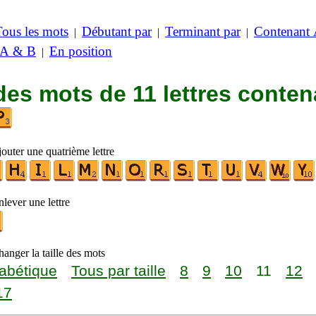
Tous les mots
Débutant par
Terminant par
Contenant
|
|
|
 A & B
En position
|
des mots de 11 lettres conten
outer une quatrième lettre
lever une lettre
anger la taille des mots
abétique
Tous par taille
8
9
10
11
12
17