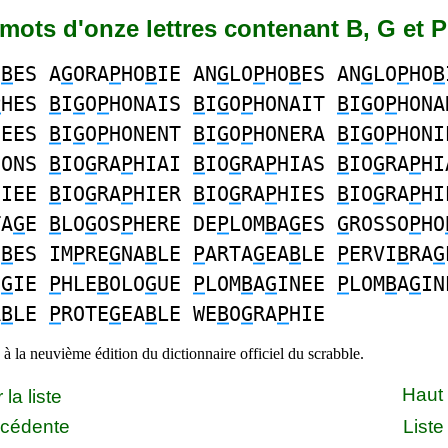
5 mots d'onze lettres contenant B, G et P
O
B
ES A
G
ORA
P
HO
B
IE AN
G
LO
P
HO
B
ES AN
G
LO
P
HO
B
P
HES
B
I
G
O
P
HONAIS
B
I
G
O
P
HONAIT
B
I
G
O
P
HONA
NEES
B
I
G
O
P
HONENT
B
I
G
O
P
HONERA
B
I
G
O
P
HONI
NONS
B
IO
G
RA
P
HIAI
B
IO
G
RA
P
HIAS
B
IO
G
RA
P
HI
HIEE
B
IO
G
RA
P
HIER
B
IO
G
RA
P
HIES
B
IO
G
RA
P
HI
TA
G
E
B
LO
G
OS
P
HERE DE
P
LOM
B
A
G
ES
G
ROSSO
P
HO
O
B
ES IM
P
RE
G
NA
B
LE
P
ARTA
G
EA
B
LE
P
ERVI
B
RA
G
O
G
IE
P
HLE
B
OLO
G
UE
P
LOM
B
A
G
INEE
P
LOM
B
A
G
IN
A
B
LE
P
ROTE
G
EA
B
LE WE
B
O
G
RA
P
HIE
à la neuvième édition du dictionnaire officiel du scrabble.
Haut
la liste
écédente
Liste