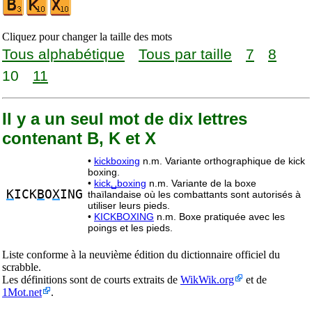
Cliquez pour changer la taille des mots
Tous alphabétique
Tous par taille
7
8
10
11
Il y a un seul mot de dix lettres
contenant B, K et X
•
kickboxing
n.m. Variante orthographique de kick
boxing.
•
kick␣boxing
n.m. Variante de la boxe
K
ICK
B
O
X
ING
thaïlandaise où les combattants sont autorisés à
utiliser leurs pieds.
•
KICKBOXING
n.m. Boxe pratiquée avec les
poings et les pieds.
Liste conforme à la neuvième édition du dictionnaire officiel du
scrabble.
Les définitions sont de courts extraits de
WikWik.org
et de
1Mot.net
.