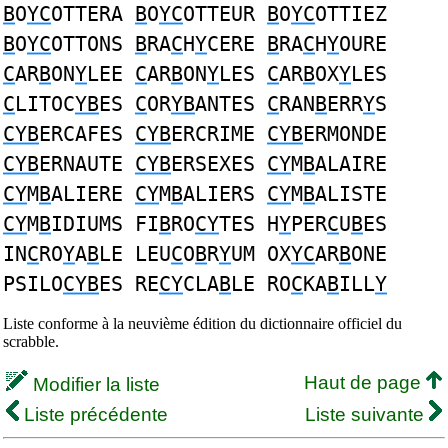
B
O
YC
OTTERA
B
O
YC
OTTEUR
B
O
YC
OTTIEZ
B
O
YC
OTTONS
B
RA
C
H
Y
CERE
B
RA
C
H
Y
OURE
C
AR
B
ON
Y
LEE
C
AR
B
ON
Y
LES
C
AR
B
OX
Y
LES
C
LITOC
YB
ES
C
OR
YB
ANTES
C
RAN
B
ERR
Y
S
CYB
ERCAFES
CYB
ERCRIME
CYB
ERMONDE
CYB
ERNAUTE
CYB
ERSEXES
CY
M
B
ALAIRE
CY
M
B
ALIERE
CY
M
B
ALIERS
CY
M
B
ALISTE
CY
M
B
IDIUMS FI
B
RO
CY
TES H
Y
PER
C
U
B
ES
IN
C
RO
Y
A
B
LE LEU
C
O
B
R
Y
UM OX
YC
AR
B
ONE
PSILO
CYB
ES RE
CY
CLA
B
LE RO
C
KA
B
ILL
Y
Liste conforme à la neuvième édition du dictionnaire officiel du
scrabble.
Haut de page
Modifier la liste
Liste précédente
Liste suivante