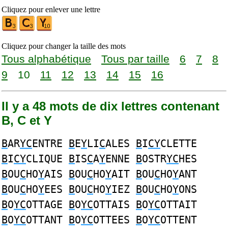
Cliquez pour enlever une lettre
Cliquez pour changer la taille des mots
Tous alphabétique
Tous par taille
6
7
8
9
10
11
12
13
14
15
16
Il y a 48 mots de dix lettres contenant
B, C et Y
B
AR
YC
ENTRE
B
E
Y
LI
C
ALES
B
I
CY
CLETTE
B
I
CY
CLIQUE
B
IS
C
A
Y
ENNE
B
OSTR
YC
HES
B
OU
C
HO
Y
AIS
B
OU
C
HO
Y
AIT
B
OU
C
HO
Y
ANT
B
OU
C
HO
Y
EES
B
OU
C
HO
Y
IEZ
B
OU
C
HO
Y
ONS
B
O
YC
OTTAGE
B
O
YC
OTTAIS
B
O
YC
OTTAIT
B
O
YC
OTTANT
B
O
YC
OTTEES
B
O
YC
OTTENT