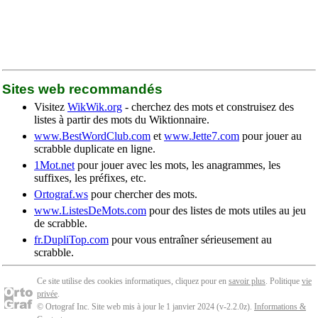
Sites web recommandés
Visitez
WikWik.org
- cherchez des mots et construisez des
listes à partir des mots du Wiktionnaire.
www.BestWordClub.com
et
www.Jette7.com
pour jouer au
scrabble duplicate en ligne.
1Mot.net
pour jouer avec les mots, les anagrammes, les
suffixes, les préfixes, etc.
Ortograf.ws
pour chercher des mots.
www.ListesDeMots.com
pour des listes de mots utiles au jeu
de scrabble.
fr.DupliTop.com
pour vous entraîner sérieusement au
scrabble.
Ce site utilise des cookies informatiques, cliquez pour en
savoir plus
. Politique
vie
privée
.
© Ortograf Inc. Site web mis à jour le 1 janvier 2024 (v-2.2.0
z
).
Informations &