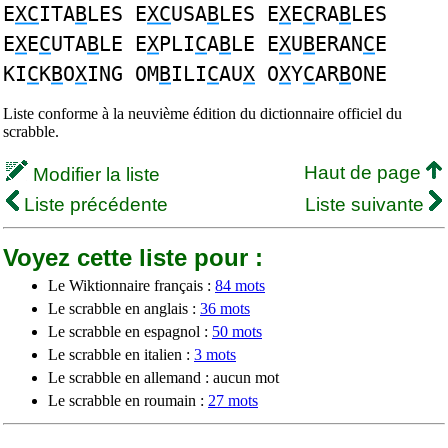
E
XC
ITA
B
LES E
XC
USA
B
LES E
X
E
C
RA
B
LES
E
X
E
C
UTA
B
LE E
X
PLI
C
A
B
LE E
X
U
B
ERAN
C
E
KI
C
K
B
O
X
ING OM
B
ILI
C
AU
X
O
X
Y
C
AR
B
ONE
Liste conforme à la neuvième édition du dictionnaire officiel du
scrabble.
Haut de page
Modifier la liste
Liste précédente
Liste suivante
Voyez cette liste pour :
Le Wiktionnaire français :
84 mots
Le scrabble en anglais :
36 mots
Le scrabble en espagnol :
50 mots
Le scrabble en italien :
3 mots
Le scrabble en allemand : aucun mot
Le scrabble en roumain :
27 mots