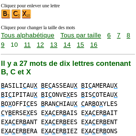
Cliquez pour enlever une lettre
Cliquez pour changer la taille des mots
Tous alphabétique
Tous par taille
6
7
8
9
10
11
12
13
14
15
16
Il y a 27 mots de dix lettres contenant
B, C et X
B
ASILI
C
AU
X
B
E
C
ASSEAU
X
B
I
C
AMERAU
X
B
I
C
IPITAU
X
B
I
C
ONVE
X
ES
B
IS
C
OTEAU
X
B
O
X
OFFI
C
ES
B
RAN
C
HIAU
X
C
AR
B
O
X
YLES
C
Y
B
ERSE
X
ES E
X
A
C
ER
B
AIS E
X
A
C
ER
B
AIT
E
X
A
C
ER
B
ANT E
X
A
C
ER
B
EES E
X
A
C
ER
B
ENT
E
X
A
C
ER
B
ERA E
X
A
C
ER
B
IEZ E
X
A
C
ER
B
ONS