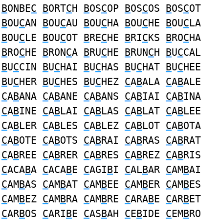
B
ONBE
C
B
ORT
C
H
B
OS
C
OP
B
OS
C
OS
B
OS
C
OT
B
OU
C
AN
B
OU
C
AU
B
OU
C
HA
B
OU
C
HE
B
OU
C
LA
B
OU
C
LE
B
OU
C
OT
B
RE
C
HE
B
RI
C
KS
B
RO
C
HA
B
RO
C
HE
B
RON
C
A
B
RU
C
HE
B
RUN
C
H
B
U
C
CAL
B
U
C
CIN
B
U
C
HAI
B
U
C
HAS
B
U
C
HAT
B
U
C
HEE
B
U
C
HER
B
U
C
HES
B
U
C
HEZ
C
A
B
ALA
C
A
B
ALE
C
A
B
ANA
C
A
B
ANE
C
A
B
ANS
C
A
B
IAI
C
A
B
INA
C
A
B
INE
C
A
B
LAI
C
A
B
LAS
C
A
B
LAT
C
A
B
LEE
C
A
B
LER
C
A
B
LES
C
A
B
LEZ
C
A
B
LOT
C
A
B
OTA
C
A
B
OTE
C
A
B
OTS
C
A
B
RAI
C
A
B
RAS
C
A
B
RAT
C
A
B
REE
C
A
B
RER
C
A
B
RES
C
A
B
REZ
C
A
B
RIS
C
ACA
B
A
C
ACA
B
E
C
AGI
B
I
C
AL
B
AR
C
AM
B
AI
C
AM
B
AS
C
AM
B
AT
C
AM
B
EE
C
AM
B
ER
C
AM
B
ES
C
AM
B
EZ
C
AM
B
RA
C
AM
B
RE
C
ARA
B
E
C
AR
B
ET
C
AR
B
OS
C
ARI
B
E
C
AS
B
AH
C
E
B
IDE
C
EM
B
RO