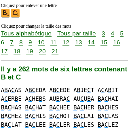
Cliquez pour enlever une lettre
Cliquez pour changer la taille des mots
Tous alphabétique
Tous par taille
3
4
5
6
7
8
9
10
11
12
13
14
15
16
17
18
19
20
21
Il y a 262 mots de six lettres contenant
B et C
A
B
A
C
AS A
BC
EDA A
BC
EDE A
B
JE
C
T A
C
A
B
IT
A
C
ER
B
E A
C
HE
B
S AU
B
RA
C
AU
C
U
B
A
B
A
C
HAI
B
A
C
HAS
B
A
C
HAT
B
A
C
HEE
B
A
C
HER
B
A
C
HES
B
A
C
HEZ
B
A
C
HIS
B
A
C
HOT
B
A
C
LAI
B
A
C
LAS
B
A
C
LAT
B
A
C
LEE
B
A
C
LER
B
A
C
LES
B
A
C
LEZ