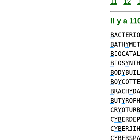
11
12
Il y a 1
B
ACTERI
B
ATH
Y
ME
B
IOCATA
B
IOS
Y
NT
B
OD
Y
BUI
B
O
Y
COTT
B
RACH
Y
D
B
UT
Y
ROP
CR
Y
OTUR
C
YB
ERDE
C
YB
ERJI
C
YB
ERSP