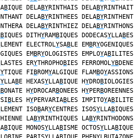
LA
B
IQUE DELA
BY
RINTHAIS DELA
BY
RINTHAIT
INTHANT DELA
BY
RINTHEES DELA
BY
RINTHENT
INTHERA DELA
BY
RINTHIEZ DELA
BY
RINTHONS
A
B
IQUES DITH
Y
RAM
B
IQUES DODECAS
Y
LLA
B
ES
B
LEMENT ELECTROL
Y
SA
B
LE EM
B
R
Y
OGENIQUES
OGIQUES EM
B
R
Y
OLOGISTES EMPLO
Y
A
B
ILITES
B
LASTES ER
Y
THROPHO
B
IES FERROMOL
YB
DENE
L
Y
TIQUE FI
B
ROM
Y
ALGIQUE FLAM
B
O
Y
ASSIONS
S
Y
LLA
B
E HEXAS
Y
LLA
B
IQUE H
Y
DRO
B
IOLOGIES
R
B
ONATE H
Y
DROCAR
B
ONEES H
Y
PER
B
OREENNES
NSI
B
LES H
Y
PERVARIA
B
LES IMPITO
Y
A
B
ILITE
B
LEMENT ISO
B
AR
Y
CENTRES ISOS
Y
LLA
B
IQUES
THIENNE LA
BY
RINTHIQUES LA
BY
RINTHODONS
LA
B
IQUE MONOS
Y
LLA
B
ISME OCTOS
Y
LLA
B
IQUE
GLO
B
INE PARIS
Y
LLA
B
IQUE PHEN
Y
L
B
UTAZONE