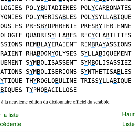
OLOGIES POL
YB
UTADIENES POL
Y
CAR
B
ONATES
RYONIES POL
Y
MERISA
B
LES POL
Y
SYLLA
B
IQUE
COUSIES PRES
BY
OPHRENIE PRES
BY
TERIENNE
IOLOGIE QUADRIS
Y
LLA
B
ES REC
Y
CLA
B
ILITES
ASSIONS REM
B
LA
Y
ERAIENT REM
B
RA
Y
ASSIONS
ERAIENT RHA
B
DOM
Y
OLYSES S
Y
LLA
B
IQUEMENT
QUEMENT S
Y
M
B
OLISASSENT S
Y
M
B
OLISASSIEZ
SATIONS S
Y
M
B
OLISERIONS S
Y
NTHETISA
B
LES
L
Y
TIQUE TH
Y
ROGLO
B
ULINE TRISS
Y
LLA
B
IQUE
A
B
IQUES T
Y
PHO
B
ACILLOSE
à la neuvième édition du dictionnaire officiel du scrabble.
Haut
la liste
écédente
Liste