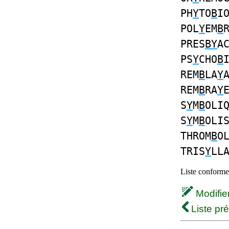
PH
Y
TO
B
I
POL
Y
EM
B
PRES
BY
A
PS
Y
CHO
B
REM
B
LA
Y
REM
B
RA
Y
S
Y
M
B
OLI
S
Y
M
B
OLI
THROM
B
O
TRIS
Y
LL
Liste conforme 
Modifier 
Liste pr