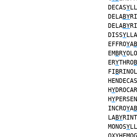
DECAS
Y
L
DELA
BY
R
DELA
BY
R
DISS
Y
LL
EFFRO
Y
A
EM
B
R
Y
OL
ER
Y
THRO
FI
B
RINO
HENDECA
H
Y
DROCA
H
Y
PERSE
INCRO
Y
A
LA
BY
RIN
MONOS
Y
L
OX
Y
HEMO