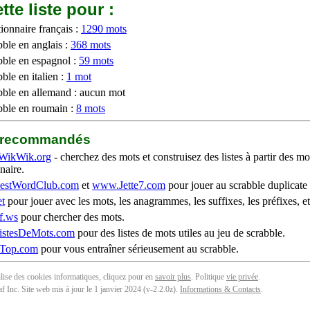
tte liste pour :
ionnaire français :
1290 mots
bble en anglais :
368 mots
bble en espagnol :
59 mots
ble en italien :
1 mot
bble en allemand : aucun mot
bble en roumain :
8 mots
b recommandés
WikWik.org
- cherchez des mots et construisez des listes à partir des mo
naire.
stWordClub.com
et
www.Jette7.com
pour jouer au scrabble duplicate 
t
pour jouer avec les mots, les anagrammes, les suffixes, les préfixes, et
f.ws
pour chercher des mots.
stesDeMots.com
pour des listes de mots utiles au jeu de scrabble.
iTop.com
pour vous entraîner sérieusement au scrabble.
tilise des cookies informatiques, cliquez pour en
savoir plus
. Politique
vie privée
.
f Inc. Site web mis à jour le 1 janvier 2024 (v-2.2.0
z
).
Informations & Contacts
.