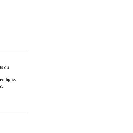
ts du
en ligne.
c.