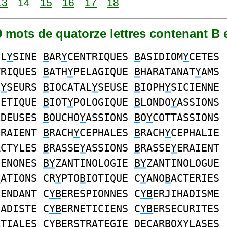
13
14
15
16
17
18
10 mots de quatorze lettres contenant B 
OL
Y
SINE
B
AR
Y
CENTRIQUES
B
ASIDIOM
Y
CETES
TRIQUES
B
ATH
Y
PELAGIQUE
B
HARATANAT
Y
AMS
L
Y
SEURS
B
IOCATAL
Y
SEUSE
B
IOPH
Y
SICIENNE
HETIQUE
B
IOT
Y
POLOGIQUE
B
LONDO
Y
ASSIONS
LDEUSES
B
OUCHO
Y
ASSIONS
B
O
Y
COTTASSIONS
ERAIENT
B
RACH
Y
CEPHALES
B
RACH
Y
CEPHALIE
ACTYLES
B
RASSE
Y
ASSIONS
B
RASSE
Y
ERAIENT
HENONES
BY
ZANTINOLOGIE
BY
ZANTINOLOGUE
B
ATIONS CR
Y
PTO
B
IOTIQUE C
Y
ANO
B
ACTERIES
PENDANT C
YB
ERESPIONNES C
YB
ERJIHADISME
HADISTE C
YB
ERNETICIENS C
YB
ERSECURITES
ATIALES C
YB
ERSTRATEGIE DECAR
B
OX
Y
LASES