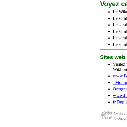
Voyez ce
Le Wikt
Le scra
Le scra
Le scrab
Le scra
Le scra
Sites we
Visitez
Wiktion
www.Be
1Mot.ne
Ortogra
www.Li
fr.Dupl
Ce site u
© Ortogra