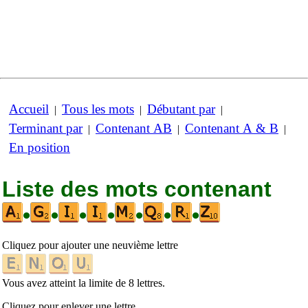
Accueil
Tous les mots
Débutant par
|
|
|
Terminant par
Contenant AB
Contenant A & B
|
|
|
En position
Liste des mots contenant
•
•
•
•
•
•
•
Cliquez pour ajouter une neuvième lettre
Vous avez atteint la limite de 8 lettres.
Cliquez pour enlever une lettre