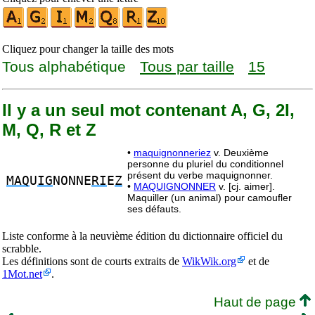
Cliquez pour changer la taille des mots
Tous alphabétique
Tous par taille
15
Il y a un seul mot contenant A, G, 2I,
M, Q, R et Z
•
maquignonneriez
v. Deuxième
personne du pluriel du conditionnel
présent du verbe maquignonner.
MAQ
U
IG
NONNE
RI
E
Z
•
MAQUIGNONNER
v. [cj. aimer].
Maquiller (un animal) pour camoufler
ses défauts.
Liste conforme à la neuvième édition du dictionnaire officiel du
scrabble.
Les définitions sont de courts extraits de
WikWik.org
et de
1Mot.net
.
Haut de page