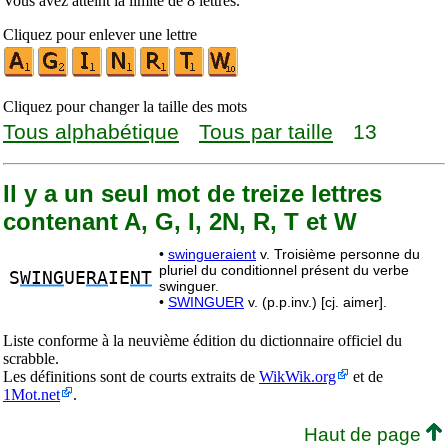
Vous avez atteint la limite de 8 lettres.
Cliquez pour enlever une lettre
Cliquez pour changer la taille des mots
Tous alphabétique
Tous par taille
13
Il y a un seul mot de treize lettres
contenant A, G, I, 2N, R, T et W
•
swingueraient
v. Troisième personne du
pluriel du conditionnel présent du verbe
S
WING
UE
RA
IE
NT
swinguer.
•
SWINGUER
v. (p.p.inv.) [cj. aimer].
Liste conforme à la neuvième édition du dictionnaire officiel du
scrabble.
Les définitions sont de courts extraits de
WikWik.org
et de
1Mot.net
.
Haut de page