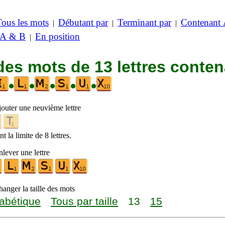
Tous les mots
Débutant par
Terminant par
Contenant
|
|
|
 A & B
En position
|
des mots de 13 lettres conte
•
•
•
•
•
jouter une neuvième lettre
t la limite de 8 lettres.
lever une lettre
anger la taille des mots
abétique
Tous par taille
13
15