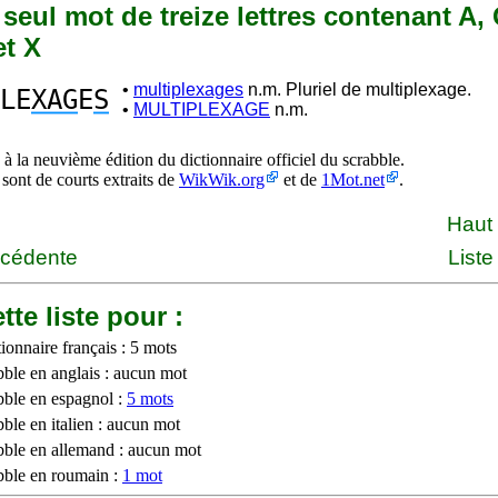
n seul mot de treize lettres contenant A, G
et X
•
multiplexages
n.m. Pluriel de multiplexage.
LE
XAG
E
S
•
MULTIPLEXAGE
n.m.
à la neuvième édition du dictionnaire officiel du scrabble.
 sont de courts extraits de
WikWik.org
et de
1Mot.net
.
Haut
écédente
Liste
tte liste pour :
ionnaire français : 5 mots
bble en anglais : aucun mot
bble en espagnol :
5 mots
ble en italien : aucun mot
bble en allemand : aucun mot
bble en roumain :
1 mot