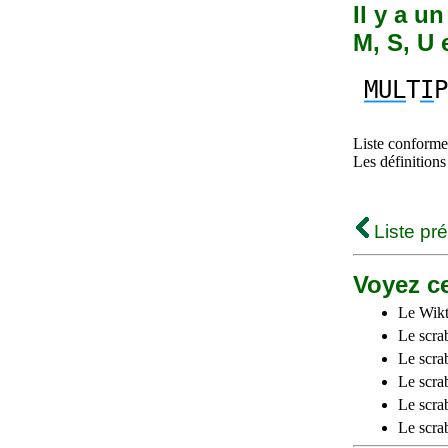
Il y a u
M, S, U 
MUL
T
I
P
Liste conforme 
Les définitions
Liste pr
Voyez ce
Le Wikt
Le scra
Le scra
Le scrab
Le scra
Le scra