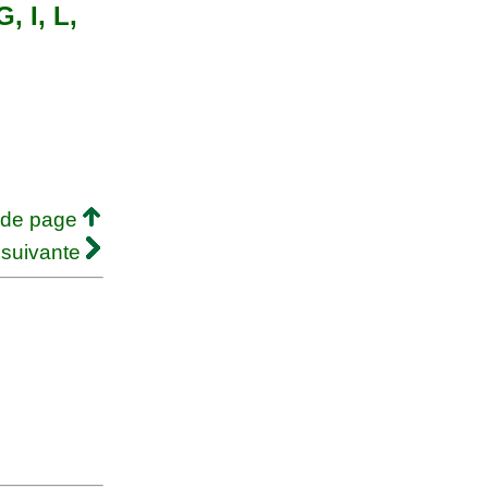
, I, L,
 de page
 suivante