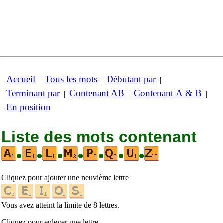
Accueil
Tous les mots
Débutant par
|
|
|
Terminant par
Contenant AB
Contenant A & B
|
|
|
En position
Liste des mots contenant
•
•
•
•
•
•
•
Cliquez pour ajouter une neuvième lettre
Vous avez atteint la limite de 8 lettres.
Cliquez pour enlever une lettre