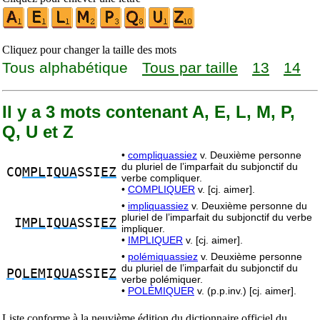
Cliquez pour changer la taille des mots
Tous alphabétique
Tous par taille
13
14
Il y a 3 mots contenant A, E, L, M, P,
Q, U et Z
•
compliquassiez
v. Deuxième personne
du pluriel de l’imparfait du subjonctif du
CO
MPL
I
QUA
SSI
EZ
verbe compliquer.
•
COMPLIQUER
v. [cj. aimer].
•
impliquassiez
v. Deuxième personne du
pluriel de l’imparfait du subjonctif du verbe
I
MPL
I
QUA
SSI
EZ
impliquer.
•
IMPLIQUER
v. [cj. aimer].
•
polémiquassiez
v. Deuxième personne
du pluriel de l’imparfait du subjonctif du
P
O
LEM
I
QUA
SSIE
Z
verbe polémiquer.
•
POLÉMIQUER
v. (p.p.inv.) [cj. aimer].
Liste conforme à la neuvième édition du dictionnaire officiel du