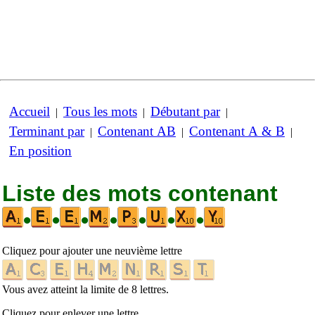
Accueil
Tous les mots
Débutant par
|
|
|
Terminant par
Contenant AB
Contenant A & B
|
|
|
En position
Liste des mots contenant
•
•
•
•
•
•
•
Cliquez pour ajouter une neuvième lettre
Vous avez atteint la limite de 8 lettres.
Cliquez pour enlever une lettre