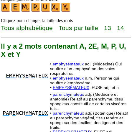
Cliquez pour changer la taille des mots
Tous alphabétique
Tous par taille
13
14
Il y a 2 mots contenant A, 2E, M, P, U,
X et Y
•
emphysémateux
adj. (Médecine) Qui
souffre d’un emphysème des voies
respiratoires.
EMP
H
Y
S
E
M
A
TE
UX
•
emphysémateux
n.m. Personne qui
souffre d’emphysème.
•
EMPHYSÉMATEUX,
EUSE adj. et n.
•
parenchymateux
adj. (Médecine et
anatomie) Relatif au parenchyme, tissu
spongieux constitutif de certains viscères
tels…
PA
R
E
NCH
YM
AT
EUX
•
parenchymateux
adj. (Botanique) Relatif
au parenchyme végétal, tissu tendre et
spongieux des feuilles, des tiges et des
fruits.