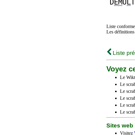
D
EM
U
L
T
Liste conforme 
Les définitions
Liste pr
Voyez ce
Le Wikt
Le scra
Le scra
Le scrab
Le scra
Le scra
Sites we
Visitez