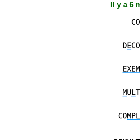
Il y a 6
CO
D
E
CO
EXEM
M
U
L
T
CO
MPL