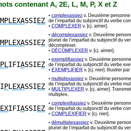
 mots contenant A, 2E, L, M, P, X et Z
•
complexassiez
v. Deuxième personne d
MPLEXA
SSI
EZ
de l’imparfait du subjonctif du verbe co
•
COMPLEXER
v. [cj. aimer].
•
décomplexassiez
v. Deuxième person
pluriel de l’imparfait du subjonctif du ve
MPLEXA
SSIE
Z
décomplexer.
•
DÉCOMPLEXER
v. [cj. aimer].
•
exemplifiassiez
v. Deuxième personne 
PL
IFI
A
SSIE
Z
de l’imparfait du subjonctif du verbe exe
•
EXEMPLIFIER
v. [cj. nier]. Illustrer pa
•
multiplexassiez
v. Deuxième personne 
de l’imparfait du subjonctif du verbe mul
I
P
L
EXA
SSI
EZ
•
MULTIPLEXER
v. [cj. aimer]. Transme
multiplex.
•
complexifiassiez
v. Deuxième personne
EX
IFI
A
SSI
EZ
de l’imparfait du subjonctif du verbe com
•
COMPLEXIFIER
v. [cj. nier].
•
démultiplexassiez
v. Deuxième perso
pluriel de l’imparfait du subjonctif du ve