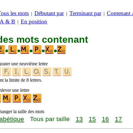
Tous les mots
Débutant par
Terminant par
Contenant
|
|
|
 A & B
En position
|
 des mots contenant
•
•
•
•
•
jouter une neuvième lettre
t la limite de 8 lettres.
lever une lettre
anger la taille des mots
abétique
Tous par taille
13
15
16
17