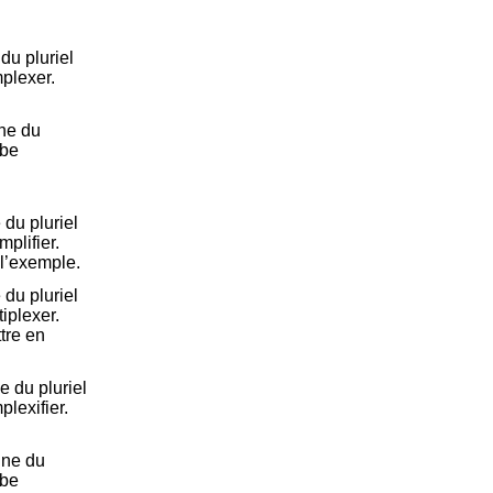
u pluriel
mplexer.
ne du
rbe
du pluriel
mplifier.
r l’exemple.
du pluriel
tiplexer.
ttre en
 du pluriel
plexifier.
nne du
rbe