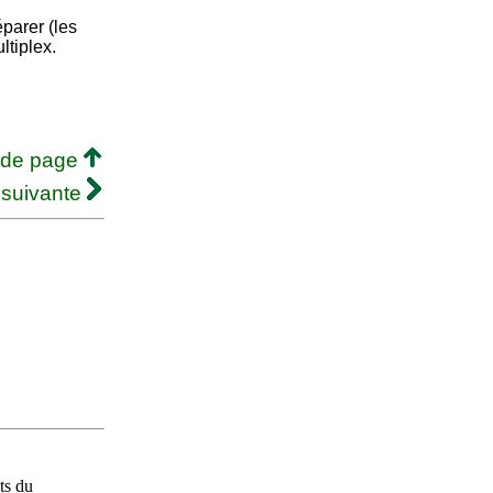
Séparer (les
ltiplex.
 de page
 suivante
ts du