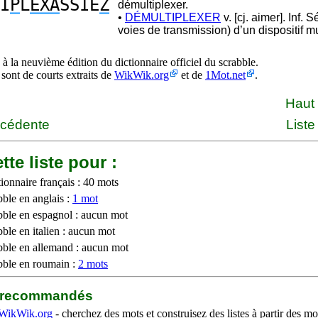
I
P
L
EXA
SSIE
Z
démultiplexer.
•
DÉMULTIPLEXER
v. [cj. aimer]. Inf. 
voies de transmission) d’un dispositif mu
à la neuvième édition du dictionnaire officiel du scrabble.
 sont de courts extraits de
WikWik.org
et de
1Mot.net
.
Haut
écédente
Liste
tte liste pour :
ionnaire français : 40 mots
bble en anglais :
1 mot
bble en espagnol : aucun mot
ble en italien : aucun mot
bble en allemand : aucun mot
bble en roumain :
2 mots
b recommandés
WikWik.org
- cherchez des mots et construisez des listes à partir des mo