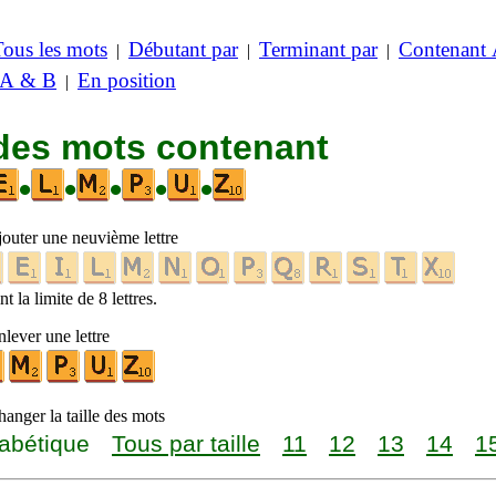
Tous les mots
Débutant par
Terminant par
Contenant
|
|
|
 A & B
En position
|
 des mots contenant
•
•
•
•
•
jouter une neuvième lettre
t la limite de 8 lettres.
lever une lettre
anger la taille des mots
abétique
Tous par taille
11
12
13
14
1