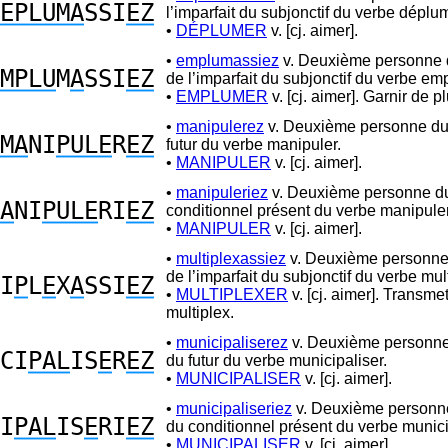
EPLUMA
SSI
EZ
l’imparfait du subjonctif du verbe déplu
•
DÉPLUMER
v. [cj. aimer].
•
emplumassiez
v. Deuxième personne d
MPLU
M
A
SSI
EZ
de l’imparfait du subjonctif du verbe em
•
EMPLUMER
v. [cj. aimer]. Garnir de 
•
manipulerez
v. Deuxième personne du 
MA
NI
PULE
R
EZ
futur du verbe manipuler.
•
MANIPULER
v. [cj. aimer].
•
manipuleriez
v. Deuxième personne du 
A
NI
PULE
RI
EZ
conditionnel présent du verbe manipuler
•
MANIPULER
v. [cj. aimer].
•
multiplexassiez
v. Deuxième personne 
de l’imparfait du subjonctif du verbe mul
I
P
L
E
X
A
SSI
EZ
•
MULTIPLEXER
v. [cj. aimer]. Transme
multiplex.
•
municipaliserez
v. Deuxième personne 
CI
PAL
IS
E
R
EZ
du futur du verbe municipaliser.
•
MUNICIPALISER
v. [cj. aimer].
•
municipaliseriez
v. Deuxième personne
I
PAL
IS
E
RI
EZ
du conditionnel présent du verbe munici
•
MUNICIPALISER
v. [cj. aimer].