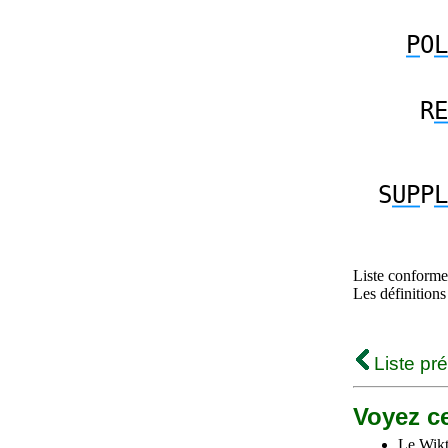
P
O
L
R
E
S
UP
P
L
Liste conforme 
Les définitions
Liste pr
Voyez ce
Le Wikt