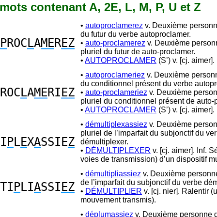
4 mots contenant A, 2E, L, M, P, U et Z
•
autoproclamerez
v. Deuxième personne
du futur du verbe autoproclamer.
P
ROC
L
A
ME
R
EZ
•
auto-proclamerez
v. Deuxième person
pluriel du futur de auto-proclamer.
•
AUTOPROCLAMER
(S’) v. [cj. aimer].
•
autoproclameriez
v. Deuxième personn
du conditionnel présent du verbe autop
ROC
L
A
ME
RI
EZ
•
auto-proclameriez
v. Deuxième perso
pluriel du conditionnel présent de auto-
•
AUTOPROCLAMER
(S’) v. [cj. aimer].
•
démultiplexassiez
v. Deuxième perso
pluriel de l’imparfait du subjonctif du ve
I
P
L
E
X
A
SSIE
Z
démultiplexer.
•
DÉMULTIPLEXER
v. [cj. aimer]. Inf. 
voies de transmission) d’un dispositif mu
•
démultipliassiez
v. Deuxième personne
de l’imparfait du subjonctif du verbe dému
TI
P
LI
A
SSI
EZ
•
DÉMULTIPLIER
v. [cj. nier]. Ralentir (
mouvement transmis).
•
déplumassiez
v. Deuxième personne du