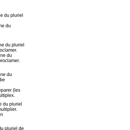
 du pluriel
ne du
e du pluriel
roclamer.
nne du
proclamer.
nne du
rbe
Séparer (les
ltiplex.
 du pluriel
ltiplier.
un
 pluriel de