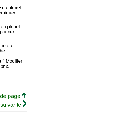
du pluriel
lémiquer.
du pluriel
mplumer.
nne du
rbe
e f. Modifier
prix.
 de page
 suivante