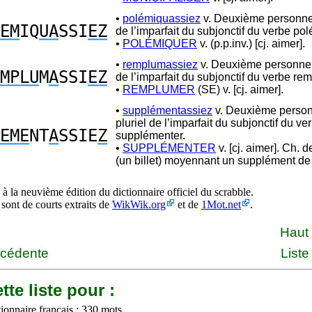
•
polémiquassiez
v. Deuxième personne 
EM
IQ
UA
SSI
EZ
de l’imparfait du subjonctif du verbe po
•
POLÉMIQUER
v. (p.p.inv.) [cj. aimer].
•
remplumassiez
v. Deuxième personne 
MPLU
M
A
SSI
EZ
de l’imparfait du subjonctif du verbe re
•
REMPLUMER
(SE) v. [cj. aimer].
•
supplémentassiez
v. Deuxième perso
pluriel de l’imparfait du subjonctif du ve
EME
NT
A
SSIE
Z
supplémenter.
•
SUPPLÉMENTER
v. [cj. aimer]. Ch. d
(un billet) moyennant un supplément de 
à la neuvième édition du dictionnaire officiel du scrabble.
 sont de courts extraits de
WikWik.org
et de
1Mot.net
.
Haut
écédente
Liste
tte liste pour :
ionnaire français : 330 mots