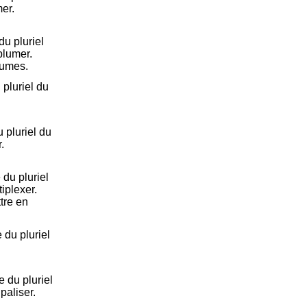
mer.
u pluriel
plumer.
plumes.
pluriel du
pluriel du
.
du pluriel
tiplexer.
ttre en
du pluriel
 du pluriel
paliser.