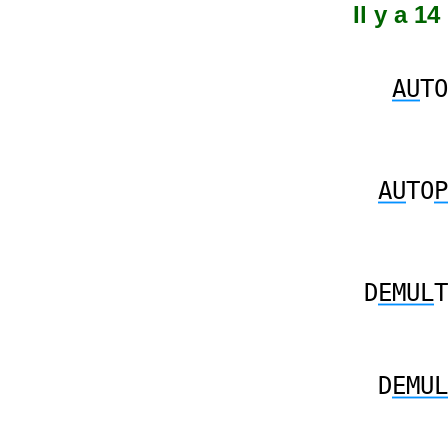
Il y a 1
AU
TO
AU
TO
P
D
EMUL
T
D
EMUL