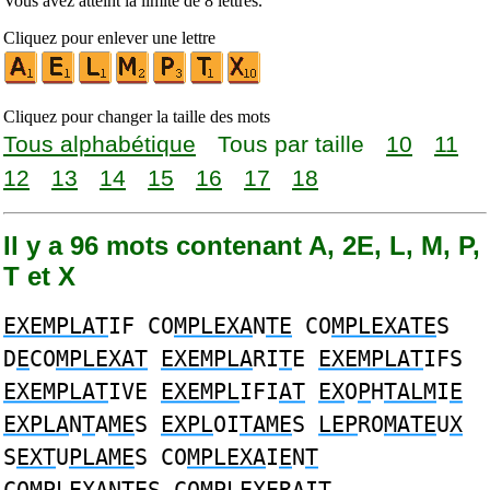
Vous avez atteint la limite de 8 lettres.
Cliquez pour enlever une lettre
Cliquez pour changer la taille des mots
Tous alphabétique
Tous par taille
10
11
12
13
14
15
16
17
18
Il y a 96 mots contenant A, 2E, L, M, P,
T et X
EXEMPLAT
IF CO
MPLEXA
N
TE
CO
MPLEXATE
S
D
E
CO
MPLEXAT
EXEMPLA
RI
T
E
EXEMPLAT
IFS
EXEMPLAT
IVE
EXEMPL
IFI
AT
EX
O
P
H
TALM
I
E
EXPLA
N
T
A
ME
S
EXPL
OI
TAME
S
LEP
RO
MATE
U
X
S
EXT
U
PLAME
S CO
MPLEXA
I
E
N
T