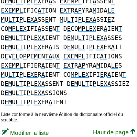
D
EM
U
LT
I
P
L
EX
ER
A
S
EXEMPL
IFI
A
SSEN
T
EXEMPL
IFIC
AT
ION
EXT
R
AP
YRA
M
IDA
LE
M
U
LT
I
P
L
EXA
SS
E
NT
M
U
LT
I
P
L
EXA
SSI
E
Z
CO
MPLEX
IFI
A
SS
E
N
T
D
E
CO
MPLEX
ER
A
IEN
T
D
EM
U
LT
I
P
L
EXA
IENT D
EM
U
LT
I
P
L
EXA
SSES
D
EM
U
LT
I
P
L
EX
ER
A
IS D
EM
U
LT
I
P
L
EX
ER
A
IT
D
E
V
EL
O
P
PE
M
EN
TA
U
X
EXEMPL
IFIC
AT
IONS
EXEMPL
IFIER
A
IEN
T
EXT
R
AP
YRA
M
IDA
LE
S
M
U
LT
I
P
L
EXE
R
A
IENT CO
MPLEX
IFI
E
R
A
IEN
T
D
EM
U
LT
I
P
L
EXA
SSENT D
EM
U
LT
I
P
L
EXA
SSIEZ
D
EM
U
LT
I
P
L
EXA
SSIONS
D
EM
U
LT
I
P
L
EX
ER
A
IENT
Liste conforme à la neuvième édition du dictionnaire officiel du
scrabble.
Haut de page
Modifier la liste