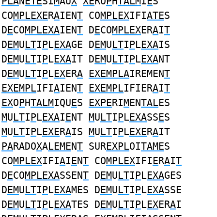
PLA
N
ETE
SI
M
AU
X
XE
RO
P
H
TALM
I
E
S
CO
MPLEXE
R
A
IEN
T
CO
MPLEX
IFI
ATE
S
D
E
CO
MPLEXA
IEN
T
D
E
CO
MPLEX
ER
A
I
T
D
EM
U
LT
I
P
L
EXA
GE D
EM
U
LT
I
P
L
EXA
IS
D
EM
U
LT
I
P
L
EXA
IT D
EM
U
LT
I
P
L
EXA
NT
D
EM
U
LT
I
P
L
EX
ER
A
EXEMPLA
IREMEN
T
EXEMPL
IFI
A
IEN
T
EXEMPL
IFIER
A
I
T
EX
O
P
H
TALM
IQU
E
S
EXPE
RI
M
EN
TAL
ES
M
U
LT
I
P
L
EXA
I
E
NT
M
U
LT
I
P
L
EXA
SS
E
S
M
U
LT
I
P
L
EXE
R
A
IS
M
U
LT
I
P
L
EXE
R
A
IT
PA
RADO
X
A
LEME
N
T
SUR
EXPL
OI
TAME
S
CO
MPLEX
IFI
A
I
E
N
T
CO
MPLEX
IFI
E
R
A
I
T
D
E
CO
MPLEXA
SSEN
T
D
EM
U
LT
I
P
L
EXA
GES
D
EM
U
LT
I
P
L
EXA
MES D
EM
U
LT
I
P
L
EXA
SSE
D
EM
U
LT
I
P
L
EXA
TES D
EM
U
LT
I
P
L
EX
ER
A
I