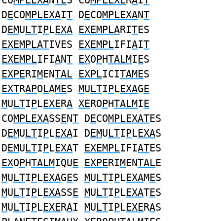
CO
MPLEXA
N
TE
S CO
MPLEXE
R
A
I
T
D
E
CO
MPLEXA
I
T
D
E
CO
MPLEXA
N
T
D
EM
U
LT
I
P
L
EXA
EXEMPLA
RI
T
ES
EXEMPLAT
IVES
EXEMPL
IFI
A
I
T
EXEMPL
IFI
A
N
T
EX
O
P
H
TALM
I
E
S
EXPE
RI
M
EN
TAL
EXPL
ICI
TAME
S
EXT
R
AP
O
L
A
ME
S
M
U
LT
I
P
L
EXA
G
E
M
U
LT
I
P
L
EXE
R
A
XE
RO
P
H
TALM
I
E
CO
MPLEXA
SS
E
N
T
D
E
CO
MPLEXAT
ES
D
EM
U
LT
I
P
L
EXA
I D
EM
U
LT
I
P
L
EXA
S
D
EM
U
LT
I
P
L
EXA
T
EXEMPL
IFI
AT
ES
EX
O
P
H
TALM
IQU
E
EXPE
RI
M
EN
TAL
E
M
U
LT
I
P
L
EXA
G
E
S
M
U
LT
I
P
L
EXA
M
E
S
M
U
LT
I
P
L
EXA
SS
E
M
U
LT
I
P
L
EXA
T
E
S
M
U
LT
I
P
L
EXE
R
A
I
M
U
LT
I
P
L
EXE
R
A
S