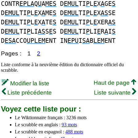
CONTR
EPLA
Q
U
A
MES
D
EMUL
TI
P
L
E
X
A
GE
S
D
EMUL
TI
P
L
E
X
A
ME
S
D
EMUL
TI
P
L
E
X
AS
SE
D
EMUL
TI
P
L
E
X
A
TE
S
D
EMUL
TI
P
L
E
XER
AS
D
EMUL
TI
P
LI
AS
S
E
S D
EMUL
TI
P
LI
E
R
A
I
S
D
ESA
CCO
UPLEM
ENT IN
EPU
I
SA
B
LEM
ENT
Pages :
1
2
Liste conforme à la neuvième édition du dictionnaire officiel du
scrabble.
Haut de page
Modifier la liste
Liste précédente
Liste suivante
Voyez cette liste pour :
Le Wiktionnaire français : 3236 mots
Le scrabble en anglais :
93 mots
Le scrabble en espagnol :
488 mots