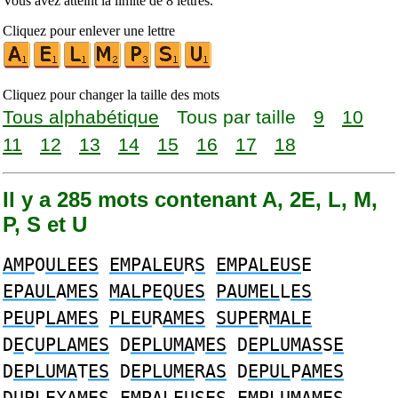
Vous avez atteint la limite de 8 lettres.
Cliquez pour enlever une lettre
Cliquez pour changer la taille des mots
Tous alphabétique
Tous par taille
9
10
11
12
13
14
15
16
17
18
Il y a 285 mots contenant A, 2E, L, M,
P, S et U
AMP
O
ULEES
EMPALEU
R
S
EMPALEUS
E
EPAUL
A
MES
MALPE
Q
UES
PAUMEL
L
ES
PEU
P
LAMES
PLEU
R
AMES
SUPE
R
MALE
D
E
C
UPLAMES
D
EPLUMA
M
ES
D
EPLUMAS
S
E
D
EPLUMA
T
ES
D
EPLUME
R
AS
D
EPUL
P
AMES