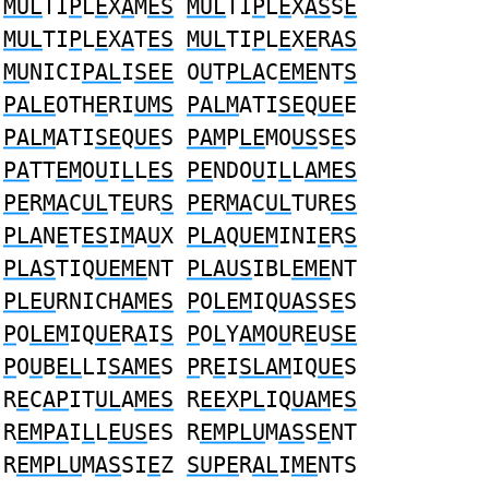
MUL
TI
P
L
E
X
A
M
ES
MUL
TI
P
L
E
X
AS
S
E
MUL
TI
P
L
E
X
A
T
ES
MUL
TI
P
L
E
X
E
R
AS
MU
NICI
PAL
I
SEE
O
U
T
PLA
C
EME
NT
S
PALE
OTH
E
RI
UMS
PALM
ATI
SE
Q
UE
E
PALM
ATI
SE
Q
UE
S
PAM
P
LE
MO
US
S
E
S
PA
TT
EM
O
U
I
L
L
ES
PE
NDO
U
I
L
L
AMES
PE
R
MA
C
UL
T
E
UR
S
PE
R
MA
C
UL
TUR
ES
PLA
N
E
T
ES
I
M
A
U
X
PLA
Q
UEM
INI
E
R
S
PLAS
TIQ
UEME
NT
PLAUS
IBL
EME
NT
PLEU
RNICH
AMES
P
O
LEM
IQ
UAS
S
E
S
P
O
LEM
IQ
UE
R
A
I
S
P
O
L
Y
AM
O
U
R
E
U
SE
P
O
U
B
EL
LI
SAME
S
P
R
E
I
SLAM
IQ
UE
S
R
E
C
AP
IT
UL
A
MES
R
EE
X
PL
IQ
UAM
E
S
R
EMPA
I
L
L
EUS
ES R
EMPLU
M
AS
S
E
NT
R
EMPLU
M
AS
SI
E
Z
SUPE
R
AL
I
ME
NTS