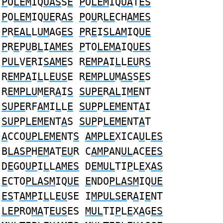
P
O
LEM
IQ
UAS
S
E
P
O
LEM
IQ
UA
T
ES
P
O
LEM
IQ
UE
R
AS
P
O
U
R
LE
CH
AMES
P
R
EAL
L
UM
AG
ES
P
R
E
I
SLAM
IQ
UE
P
R
E
P
U
B
L
I
AMES
P
TO
LEMA
IQ
UES
PUL
V
E
RI
SAME
S R
EMPA
I
L
L
EU
R
S
R
EMPA
I
L
L
EUS
E R
EMPLU
M
AS
S
E
S
R
EMPLU
M
E
R
A
I
S
SUPE
R
AL
I
ME
NT
SUPE
RF
AM
I
L
L
E
SUP
P
LEME
NT
A
I
SUP
P
LEME
NT
A
S
SUP
P
LEME
NT
A
T
A
CCO
UPLEME
NT
S
AMPLE
XICA
U
L
ES
B
LASP
H
EM
AT
EU
R C
AMP
AN
UL
AC
EES
D
E
GO
UP
I
L
L
AMES
D
EMUL
TI
P
L
E
X
AS
E
CTO
PLASM
IQ
UE
E
NDO
PLASM
IQ
UE
ES
T
AMP
I
L
L
EU
SE I
MPULSE
R
A
I
E
NT
LEP
RO
MA
T
EUS
ES
MUL
TI
P
L
E
X
A
G
ES