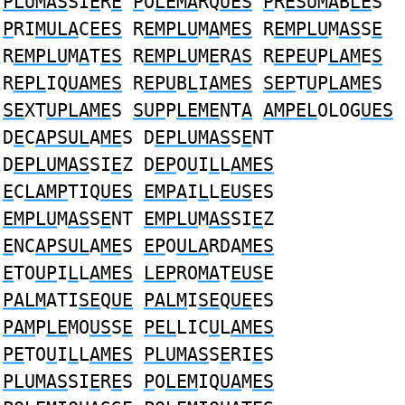
PLUMAS
SI
E
R
E
P
O
LEMA
RQ
UES
P
R
ESUMA
B
LE
S
P
RI
MULA
C
EES
R
EMPLU
M
A
M
ES
R
EMPLU
M
AS
S
E
R
EMPLU
M
A
T
ES
R
EMPLU
M
E
R
AS
R
EPEU
P
LAM
E
S
R
EPL
IQ
UAMES
R
EPU
B
L
I
AMES
SEP
T
U
P
LAME
S
SE
XT
UPLAME
S
SUP
P
LEME
NT
A
AMPEL
OLOG
UES
D
E
C
APSUL
A
ME
S D
EPLUMAS
S
E
NT
D
EPLUMAS
SI
E
Z D
EP
O
U
I
L
L
AMES
E
C
LAMP
TIQ
UES
EMPA
I
L
L
EUS
ES
EMPLU
M
AS
S
E
NT
EMPLU
M
AS
SI
E
Z
E
NC
APSUL
A
ME
S
EP
O
ULA
RDA
MES
E
TO
UP
I
L
L
AMES
LEP
RO
MA
T
EUS
E
PALM
ATI
SE
Q
UE
PALM
I
SE
Q
UE
ES
PAM
P
LE
MO
US
S
E
PEL
LIC
U
L
AMES
PE
TO
U
I
L
L
AMES
PLUMAS
S
E
RI
E
S
PLUMAS
SI
E
R
E
S
P
O
LEM
IQ
UA
M
ES