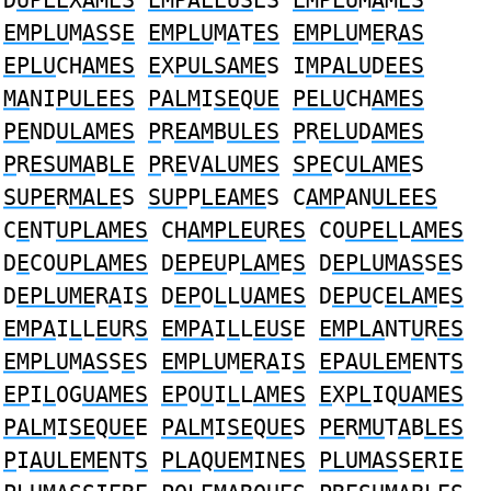
D
UPLE
X
AMES
EMPALEUS
ES
EMPLU
M
A
M
ES
EMPLU
M
AS
S
E
EMPLU
M
A
T
ES
EMPLU
M
E
R
AS
EPLU
CH
AMES
E
X
PULSAME
S I
MPALU
D
EES
MA
NI
PULEES
PALM
I
SE
Q
UE
PELU
CH
AMES
PE
ND
ULAMES
P
R
EAM
B
ULES
P
R
ELU
D
AMES
P
R
ESUMA
B
LE
P
R
E
V
ALUMES
SPE
C
ULAME
S
SUPE
R
MALE
S
SUP
P
LEAME
S C
AMP
AN
ULEES
C
E
NT
UPLAMES
CH
AMPLEU
R
ES
CO
UPEL
L
AMES
D
E
CO
UPLAMES
D
EPEU
P
LAM
E
S
D
EPLUMAS
S
E
S
D
EPLUME
R
A
I
S
D
EP
O
L
L
UAMES
D
EPU
C
ELAM
E
S
EMPA
I
L
L
EU
R
S
EMPA
I
L
L
EUS
E
EMPLA
NT
U
R
ES
EMPLU
M
AS
S
E
S
EMPLU
M
E
R
A
I
S
EPAULEM
ENT
S
EP
I
L
OG
UAMES
EP
O
U
I
L
L
AMES
E
X
PL
IQ
UAMES
PALM
I
SE
Q
UE
E
PALM
I
SE
Q
UE
S
PE
R
MU
T
A
B
LES
P
I
AULEME
NT
S
PLA
Q
UEM
IN
ES
PLUMAS
S
E
RI
E