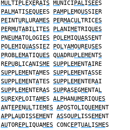
MUL
TI
P
L
E
X
E
R
A
I
S
MU
NICI
PAL
I
SEE
S
PALM
ATI
SE
Q
UE
ES
PAM
P
LE
MO
US
SI
E
R
PE
INT
U
R
L
UR
AMES
PE
R
MA
C
UL
TRIC
ES
PE
R
MU
T
A
BI
L
IT
ES
PLA
NI
ME
TRIQ
UES
P
N
EUMA
TO
L
OGI
ES
P
O
LEM
IQ
UAS
S
E
NT
P
O
LEM
IQ
UAS
SI
E
Z
P
O
L
Y
AM
O
U
R
E
U
SE
S
P
ROB
LEMA
TIQ
UES
Q
UA
DRU
PLEME
NT
S
R
EPU
B
L
IC
A
NI
SME
SUP
P
LEME
NT
A
IRE
SUP
P
LEME
NT
A
MES
SUP
P
LEME
NT
A
SSE
SUP
P
LEME
NT
A
TES
SUP
P
LEME
NTER
A
I
SUP
P
LEME
NTER
A
S
SUP
R
A
S
E
G
ME
NTA
L
SU
R
E
X
PL
OIT
AME
S
ALP
HAN
UME
RIQU
ES
A
NT
EPE
N
UL
TIE
M
E
S
AP
O
S
TO
L
IQ
UEME
NT
AP
P
L
A
U
DI
S
S
EME
NT
AS
SO
UPL
ISS
EME
NT
AU
TOR
EPL
IQUA
MES
CONC
EP
T
UAL
I
SME
S