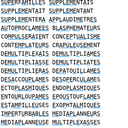
SUPE
RF
AM
I
L
L
E
S
SUP
P
LEME
NT
A
IS
SUP
P
LEME
NT
A
IT
SUP
P
LEME
NT
A
NT
SUP
P
LEME
NTER
A
AP
P
L
A
U
DI
ME
TR
ES
AU
TO
P
ROC
L
A
MEES
B
LASP
H
EM
AT
EU
RS
CO
MPULSE
R
A
I
E
NT CONC
EP
T
UAL
I
SME
CONT
EMPLA
T
EU
R
S
CR
APULE
U
SEM
ENT
D
EMUL
TI
P
L
E
X
A
I
S
D
EMUL
TI
P
LI
A
M
ES
D
EMUL
TI
P
LI
AS
S
E
D
EMUL
TI
P
LI
A
T
ES
D
EMUL
TI
P
LI
E
R
AS
D
EPA
TO
U
I
L
LA
MES
D
ESA
CCO
UPL
A
ME
S D
ES
O
PE
RC
ULAM
ES
E
CTO
PLASM
IQ
UE
S
E
NDO
PLASM
IQ
UE
S
E
NTO
U
R
L
OU
PAMES
EP
O
US
TOUF
LAME
S
ES
T
AMP
I
L
L
EU
SES
E
XO
P
HT
ALM
IQ
UES
I
MPE
RT
U
RB
A
B
LES
ME
DI
APL
ANN
EU
R
S
ME
DI
APL
ANN
EUS
E
MUL
TI
P
L
E
X
AS
S
E
S