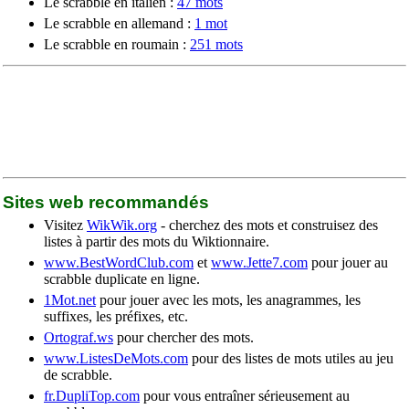
Le scrabble en italien :
47 mots
Le scrabble en allemand :
1 mot
Le scrabble en roumain :
251 mots
Sites web recommandés
Visitez
WikWik.org
- cherchez des mots et construisez des
listes à partir des mots du Wiktionnaire.
www.BestWordClub.com
et
www.Jette7.com
pour jouer au
scrabble duplicate en ligne.
1Mot.net
pour jouer avec les mots, les anagrammes, les
suffixes, les préfixes, etc.
Ortograf.ws
pour chercher des mots.
www.ListesDeMots.com
pour des listes de mots utiles au jeu
de scrabble.
fr.DupliTop.com
pour vous entraîner sérieusement au