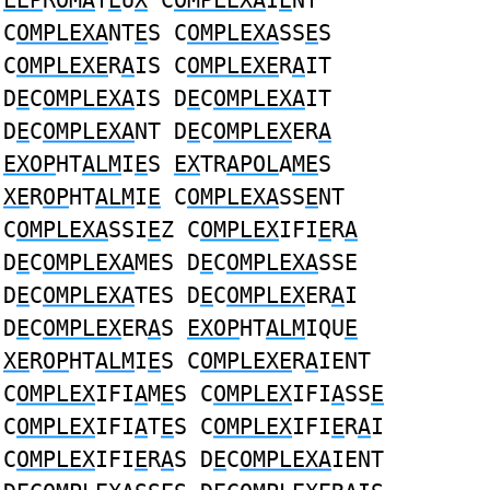
LEP
R
OMA
T
E
U
X
C
OMPLEXA
I
E
NT
C
OMPLEXA
NT
E
S C
OMPLEXA
SS
E
S
C
OMPLEXE
R
A
IS C
OMPLEXE
R
A
IT
D
E
C
OMPLEXA
IS D
E
C
OMPLEXA
IT
D
E
C
OMPLEXA
NT D
E
C
OMPLEX
ER
A
EXOP
HT
ALM
I
E
S
EX
TR
APOL
A
ME
S
XE
R
OP
HT
ALM
I
E
C
OMPLEXA
SS
E
NT
C
OMPLEXA
SSI
E
Z C
OMPLEX
IFI
E
R
A
D
E
C
OMPLEXA
MES D
E
C
OMPLEXA
SSE
D
E
C
OMPLEXA
TES D
E
C
OMPLEX
ER
A
I
D
E
C
OMPLEX
ER
A
S
EXOP
HT
ALM
IQU
E
XE
R
OP
HT
ALM
I
E
S C
OMPLEXE
R
A
IENT
C
OMPLEX
IFI
A
M
E
S C
OMPLEX
IFI
A
SS
E
C
OMPLEX
IFI
A
T
E
S C
OMPLEX
IFI
E
R
A
I
C
OMPLEX
IFI
E
R
A
S D
E
C
OMPLEXA
IENT