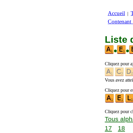
Accueil
|
Contenant
Liste
•
•
Cliquez pour a
Vous avez attein
Cliquez pour en
Cliquez pour ch
Tous alph
17
18