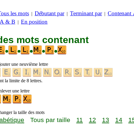
Tous les mots
Débutant par
Terminant par
Contenant
|
|
|
 A & B
En position
|
 des mots contenant
•
•
•
•
•
jouter une neuvième lettre
t la limite de 8 lettres.
lever une lettre
anger la taille des mots
abétique
Tous par taille
11
12
13
14
1