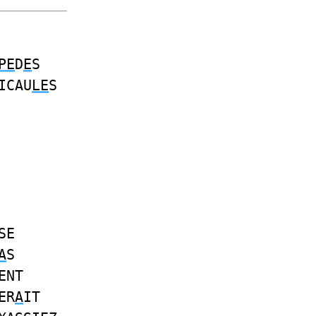
PE
D
E
S
ICAU
LE
S
SE
A
S
ENT
ER
A
IT