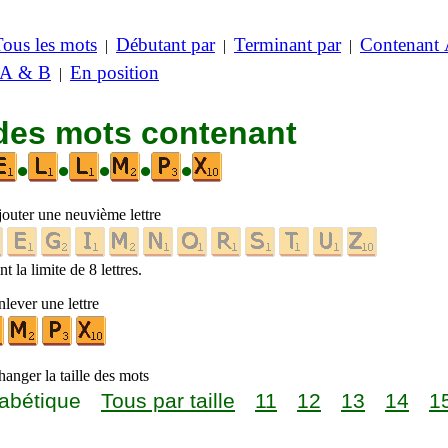
Tous les mots
Débutant par
Terminant par
Contenant
|
|
|
 A & B
En position
|
 des mots contenant
•
•
•
•
•
jouter une neuvième lettre
t la limite de 8 lettres.
lever une lettre
anger la taille des mots
abétique
Tous par taille
11
12
13
14
1