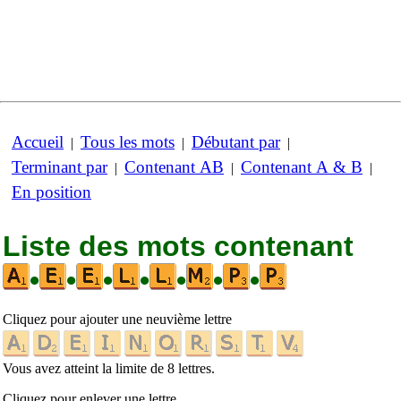
Accueil
Tous les mots
Débutant par
|
|
|
Terminant par
Contenant AB
Contenant A & B
|
|
|
En position
Liste des mots contenant
•
•
•
•
•
•
•
Cliquez pour ajouter une neuvième lettre
Vous avez atteint la limite de 8 lettres.
Cliquez pour enlever une lettre