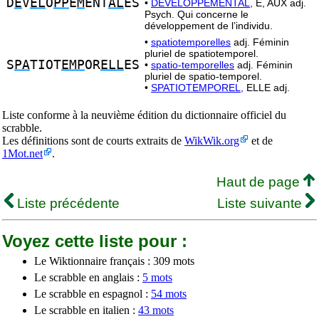
D
E
V
EL
O
PP
E
M
ENT
AL
ES
•
DÉVELOPPEMENTAL,
E, AUX adj.
Psych. Qui concerne le
développement de l’individu.
•
spatiotemporelles
adj. Féminin
pluriel de spatiotemporel.
S
PA
TIOT
EMP
OR
ELL
ES
•
spatio-temporelles
adj. Féminin
pluriel de spatio-temporel.
•
SPATIOTEMPOREL,
ELLE adj.
Liste conforme à la neuvième édition du dictionnaire officiel du
scrabble.
Les définitions sont de courts extraits de
WikWik.org
et de
1Mot.net
.
Haut de page
Liste précédente
Liste suivante
Voyez cette liste pour :
Le Wiktionnaire français : 309 mots
Le scrabble en anglais :
5 mots
Le scrabble en espagnol :
54 mots
Le scrabble en italien :
43 mots