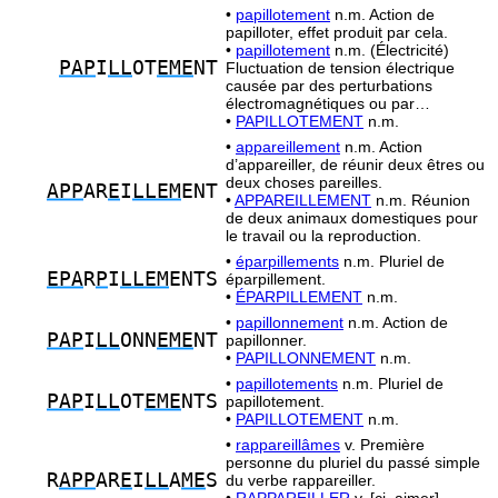
•
papillotement
n.m. Action de
papilloter, effet produit par cela.
•
papillotement
n.m. (Électricité)
PAP
I
LL
OT
EME
NT
Fluctuation de tension électrique
causée par des perturbations
électromagnétiques ou par…
•
PAPILLOTEMENT
n.m.
•
appareillement
n.m. Action
d’appareiller, de réunir deux êtres ou
deux choses pareilles.
APP
AR
E
I
LLEM
ENT
•
APPAREILLEMENT
n.m. Réunion
de deux animaux domestiques pour
le travail ou la reproduction.
•
éparpillements
n.m. Pluriel de
EPA
R
P
I
LLEM
ENTS
éparpillement.
•
ÉPARPILLEMENT
n.m.
•
papillonnement
n.m. Action de
PAP
I
LL
ONN
EME
NT
papillonner.
•
PAPILLONNEMENT
n.m.
•
papillotements
n.m. Pluriel de
PAP
I
LL
OT
EME
NTS
papillotement.
•
PAPILLOTEMENT
n.m.
•
rappareillâmes
v. Première
personne du pluriel du passé simple
R
APP
AR
E
I
LL
A
ME
S
du verbe rappareiller.