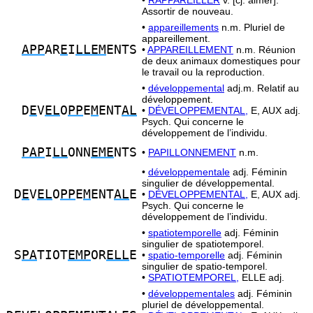
•
RAPPAREILLER
v. [cj. aimer].
Assortir de nouveau.
•
appareillements
n.m. Pluriel de
appareillement.
APP
AR
E
I
LLEM
ENTS
•
APPAREILLEMENT
n.m. Réunion
de deux animaux domestiques pour
le travail ou la reproduction.
•
développemental
adj.m. Relatif au
développement.
D
E
V
EL
O
PP
E
M
ENT
AL
•
DÉVELOPPEMENTAL,
E, AUX adj.
Psych. Qui concerne le
développement de l’individu.
PAP
I
LL
ONN
EME
NTS
•
PAPILLONNEMENT
n.m.
•
développementale
adj. Féminin
singulier de développemental.
D
E
V
EL
O
PP
E
M
ENT
AL
E
•
DÉVELOPPEMENTAL,
E, AUX adj.
Psych. Qui concerne le
développement de l’individu.
•
spatiotemporelle
adj. Féminin
singulier de spatiotemporel.
S
PA
TIOT
EMP
OR
ELL
E
•
spatio-temporelle
adj. Féminin
singulier de spatio-temporel.
•
SPATIOTEMPOREL,
ELLE adj.
•
développementales
adj. Féminin
pluriel de développemental.