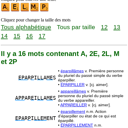
Cliquez pour changer la taille des mots
Tous alphabétique
Tous par taille
12
13
14
15
16
17
Il y a 16 mots contenant A, 2E, 2L, M
et 2P
•
éparpillâmes
v. Première personne
du pluriel du passé simple du verbe
EPA
R
P
I
LL
A
ME
S
éparpiller.
•
ÉPARPILLER
v. [cj. aimer].
•
appareillâmes
v. Première
personne du pluriel du passé simple
APP
AR
E
I
LL
A
ME
S
du verbe appareiller.
•
APPAREILLER
v. [cj. aimer].
•
éparpillement
n.m. Action
d’éparpiller ou état de ce qui est
EPA
R
P
I
LLEM
ENT
éparpillé.
•
ÉPARPILLEMENT
n.m.