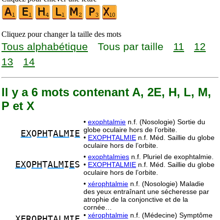
Cliquez pour changer la taille des mots
Tous alphabétique
Tous par taille
11
12
13
14
Il y a 6 mots contenant A, 2E, H, L, M,
P et X
•
exophtalmie
n.f. (Nosologie) Sortie du
globe oculaire hors de l’orbite.
EX
O
PH
T
ALM
I
E
•
EXOPHTALMIE
n.f. Méd. Saillie du globe
oculaire hors de l’orbite.
•
exophtalmies
n.f. Pluriel de exophtalmie.
EX
O
PH
T
ALM
I
E
S
•
EXOPHTALMIE
n.f. Méd. Saillie du globe
oculaire hors de l’orbite.
•
xérophtalmie
n.f. (Nosologie) Maladie
des yeux entraînant une sécheresse par
atrophie de la conjonctive et de la
cornée…
•
xérophtalmie
n.f. (Médecine) Symptôme
XE
RO
PH
T
ALM
I
E