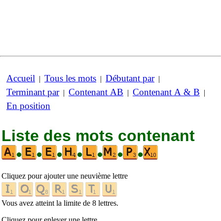
Accueil
Tous les mots
Débutant par
|
|
|
Terminant par
Contenant AB
Contenant A & B
|
|
|
En position
Liste des mots contenant
•
•
•
•
•
•
•
Cliquez pour ajouter une neuvième lettre
Vous avez atteint la limite de 8 lettres.
Cliquez pour enlever une lettre