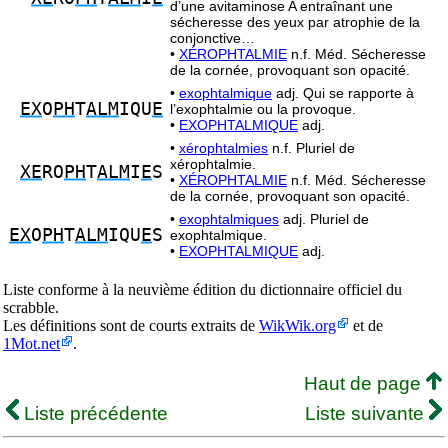
d’une avitaminose A entraînant une
sécheresse des yeux par atrophie de la
conjonctive…
•
XÉROPHTALMIE
n.f. Méd. Sécheresse
de la cornée, provoquant son opacité.
•
exophtalmique
adj. Qui se rapporte à
EX
O
PH
T
ALM
IQU
E
l’exophtalmie ou la provoque.
•
EXOPHTALMIQUE
adj.
•
xérophtalmies
n.f. Pluriel de
xérophtalmie.
XE
RO
PH
T
ALM
I
E
S
•
XÉROPHTALMIE
n.f. Méd. Sécheresse
de la cornée, provoquant son opacité.
•
exophtalmiques
adj. Pluriel de
EX
O
PH
T
ALM
IQU
E
S
exophtalmique.
•
EXOPHTALMIQUE
adj.
Liste conforme à la neuvième édition du dictionnaire officiel du
scrabble.
Les définitions sont de courts extraits de
WikWik.org
et de
1Mot.net
.
Haut de page
Liste précédente
Liste suivante