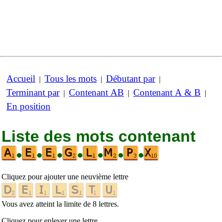
Accueil
Tous les mots
Débutant par
|
|
|
Terminant par
Contenant AB
Contenant A & B
|
|
|
En position
Liste des mots contenant
•
•
•
•
•
•
•
Cliquez pour ajouter une neuvième lettre
Vous avez atteint la limite de 8 lettres.
Cliquez pour enlever une lettre