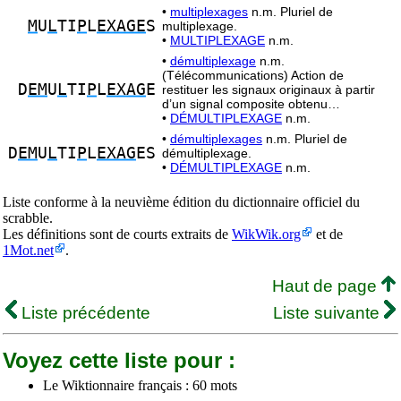
•
multiplexages
n.m. Pluriel de
M
U
L
TI
P
L
EXAGE
S
multiplexage.
•
MULTIPLEXAGE
n.m.
•
démultiplexage
n.m.
(Télécommunications) Action de
D
EM
U
L
TI
P
L
EXAG
E
restituer les signaux originaux à partir
d’un signal composite obtenu…
•
DÉMULTIPLEXAGE
n.m.
•
démultiplexages
n.m. Pluriel de
D
EM
U
L
TI
P
L
EXAG
ES
démultiplexage.
•
DÉMULTIPLEXAGE
n.m.
Liste conforme à la neuvième édition du dictionnaire officiel du
scrabble.
Les définitions sont de courts extraits de
WikWik.org
et de
1Mot.net
.
Haut de page
Liste précédente
Liste suivante
Voyez cette liste pour :
Le Wiktionnaire français : 60 mots