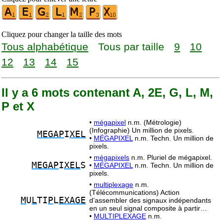
Cliquez pour changer la taille des mots
Tous alphabétique
Tous par taille
9
10
12
13
14
15
Il y a 6 mots contenant A, 2E, G, L, M,
P et X
•
mégapixel
n.m. (Métrologie)
(Infographie) Un million de pixels.
MEGAP
I
XEL
•
MÉGAPIXEL
n.m. Techn. Un million de
pixels.
•
mégapixels
n.m. Pluriel de mégapixel.
MEGAP
I
XEL
S
•
MÉGAPIXEL
n.m. Techn. Un million de
pixels.
•
multiplexage
n.m.
(Télécommunications) Action
M
U
L
TI
P
L
EXAGE
d’assembler des signaux indépendants
en un seul signal composite à partir…
•
MULTIPLEXAGE
n.m.