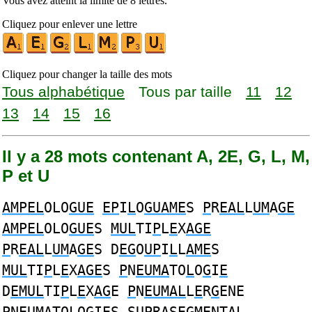
Vous avez atteint la limite de 8 lettres.
Cliquez pour enlever une lettre
Cliquez pour changer la taille des mots
Tous alphabétique
Tous par taille
11
12
13
14
15
16
Il y a 28 mots contenant A, 2E, G, L, M,
P et U
AMPEL
OLO
GUE
EP
I
L
O
GUAME
S
P
R
EAL
L
UM
A
GE
AMPEL
OLO
GUE
S
MUL
TI
P
L
E
X
AGE
P
R
EAL
L
UM
A
GE
S D
EG
O
UP
I
L
L
AME
S
MUL
TI
P
L
E
X
AGE
S
P
N
EUMA
TO
L
O
G
I
E
D
EMUL
TI
P
L
E
X
AG
E
P
N
EUMAL
L
E
R
G
ENE