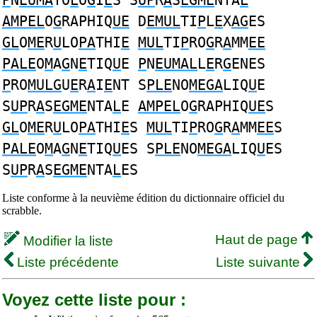
P
N
EUMA
TO
L
O
G
I
E
S S
UP
R
A
S
EGME
NTA
L
AMPEL
O
G
RAPHIQ
UE
D
EMUL
TI
P
L
E
X
AG
ES
GL
O
ME
R
U
LO
PA
THI
E
MUL
TI
P
RO
G
R
A
MM
EE
PALE
O
M
A
G
N
E
TIQ
U
E
P
N
EUMAL
L
E
R
G
ENES
P
RO
MULG
U
E
R
A
I
E
NT S
PLE
NO
MEGA
LIQ
U
E
S
UP
R
A
S
EGME
NTA
L
E
AMPEL
O
G
RAPHIQ
UE
S
GL
O
ME
R
U
LO
PA
THI
E
S
MUL
TI
P
RO
G
R
A
MM
EE
S
PALE
O
M
A
G
N
E
TIQ
U
ES S
PLE
NO
MEGA
LIQ
U
ES
S
UP
R
A
S
EGME
NTA
L
ES
Liste conforme à la neuvième édition du dictionnaire officiel du
scrabble.
Haut de page
Modifier la liste
Liste précédente
Liste suivante
Voyez cette liste pour :