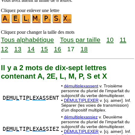
Vous avez atteint la limite de 8 lettres.
Cliquez pour enlever une lettre
Cliquez pour changer la taille des mots
Tous alphabétique
Tous par taille
10
11
12
13
14
15
16
17
18
Il y a 2 mots de dix-sept lettres
contenant A, 2E, L, M, P, S et X
•
démultiplexassent
v. Troisième
personne du pluriel de l’imparfait du
subjonctif du verbe démultiplexer.
D
EM
U
L
TI
P
L
EXAS
SENT
•
DÉMULTIPLEXER
v. [cj. aimer]. Inf.
Séparer (les voies de transmission)
d’un dispositif multiplex.
•
démultiplexassiez
v. Deuxième
personne du pluriel de l’imparfait du
subjonctif du verbe démultiplexer.
D
EM
U
L
TI
P
L
EXAS
SIEZ
•
DÉMULTIPLEXER
v. [cj. aimer]. Inf.