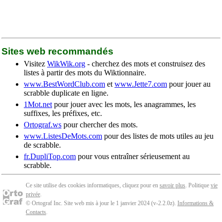
Sites web recommandés
Visitez
WikWik.org
- cherchez des mots et construisez des
listes à partir des mots du Wiktionnaire.
www.BestWordClub.com
et
www.Jette7.com
pour jouer au
scrabble duplicate en ligne.
1Mot.net
pour jouer avec les mots, les anagrammes, les
suffixes, les préfixes, etc.
Ortograf.ws
pour chercher des mots.
www.ListesDeMots.com
pour des listes de mots utiles au jeu
de scrabble.
fr.DupliTop.com
pour vous entraîner sérieusement au
scrabble.
Ce site utilise des cookies informatiques, cliquez pour en
savoir plus
. Politique
vie
privée
.
© Ortograf Inc. Site web mis à jour le 1 janvier 2024 (v-2.2.0
z
).
Informations &
Contacts
.